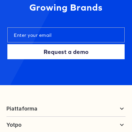
Growing Brands
Request a demo
Piattaforma
Recensioni e UGC
Yotpo
Fidelizzazione e Referral
Prezzi