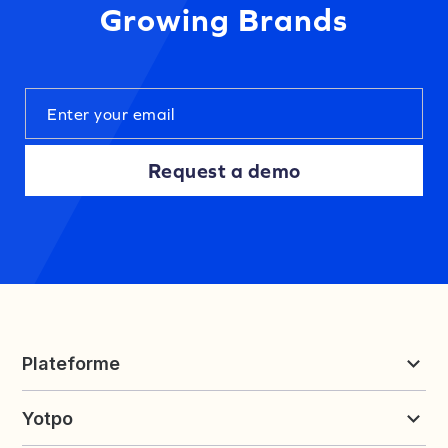
Growing Brands
Request a demo
Plateforme
Reviews et UGC
Yotpo
Fidélité et parrainage
Tarifs