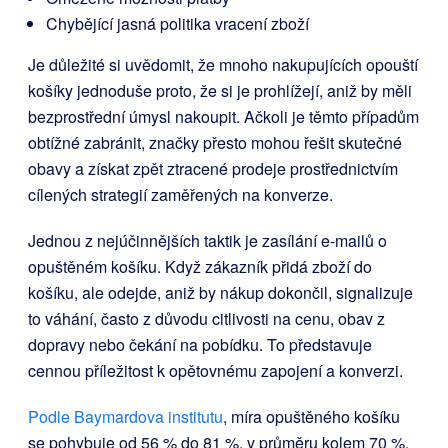
Chybějící jasná politika vracení zboží
Je důležité si uvědomit, že mnoho nakupujících opouští
košíky jednoduše proto, že si je prohlížejí, aniž by měli
bezprostřední úmysl nakoupit. Ačkoli je těmto případům
obtížné zabránit, značky přesto mohou řešit skutečné
obavy a získat zpět ztracené prodeje prostřednictvím
cílených strategií zaměřených na konverze.
Jednou z nejúčinnějších taktik je zasílání e-mailů o
opuštěném košíku. Když zákazník přidá zboží do
košíku, ale odejde, aniž by nákup dokončil, signalizuje
to váhání, často z důvodu citlivosti na cenu, obav z
dopravy nebo čekání na pobídku. To představuje
cennou příležitost k opětovnému zapojení a konverzi.
Podle Baymardova institutu
, míra opuštěného košíku
se pohybuje od 56 % do 81 %, v průměru kolem 70 %.