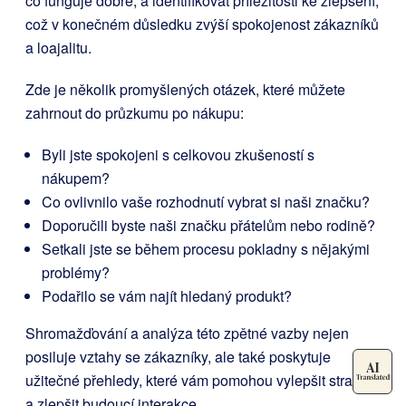
co funguje dobře, a identifikovat příležitosti ke zlepšení,
což v konečném důsledku zvýší spokojenost zákazníků
a loajalitu.
Zde je několik promyšlených otázek, které můžete
zahrnout do průzkumu po nákupu:
Byli jste spokojeni s celkovou zkušeností s
nákupem?
Co ovlivnilo vaše rozhodnutí vybrat si naši značku?
Doporučili byste naši značku přátelům nebo rodině?
Setkali jste se během procesu pokladny s nějakými
problémy?
Podařilo se vám najít hledaný produkt?
Shromažďování a analýza této zpětné vazby nejen
posiluje vztahy se zákazníky, ale také poskytuje
užitečné přehledy, které vám pomohou vylepšit strategii
a zlepšit budoucí interakce.