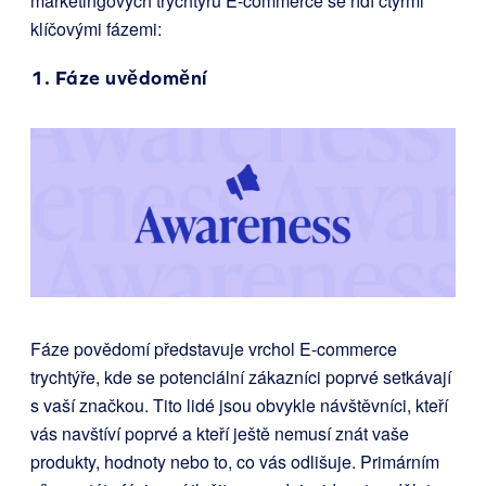
marketingových trychtýřů E-commerce se řídí čtyřmi
klíčovými fázemi:
1. Fáze uvědomění
Fáze povědomí představuje vrchol E-commerce
trychtýře, kde se potenciální zákazníci poprvé setkávají
s vaší značkou. Tito lidé jsou obvykle návštěvníci, kteří
vás navštíví poprvé a kteří ještě nemusí znát vaše
produkty, hodnoty nebo to, co vás odlišuje. Primárním