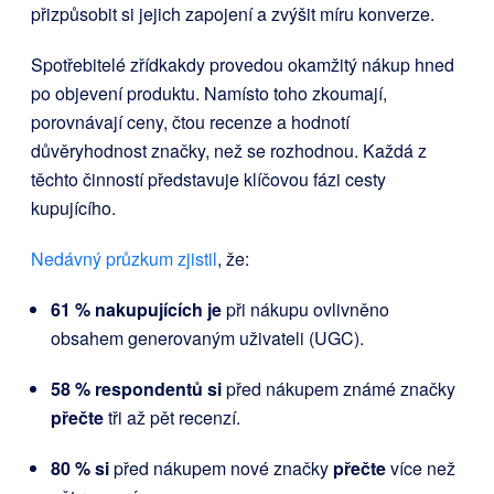
přizpůsobit si jejich zapojení a zvýšit míru konverze.
Spotřebitelé zřídkakdy provedou okamžitý nákup hned
po objevení produktu. Namísto toho zkoumají,
porovnávají ceny, čtou recenze a hodnotí
důvěryhodnost značky, než se rozhodnou. Každá z
těchto činností představuje klíčovou fázi cesty
kupujícího.
Nedávný průzkum zjistil
, že:
61 % nakupujících je
při nákupu ovlivněno
obsahem generovaným uživateli (UGC).
58 % respondentů si
před nákupem známé značky
přečte
tři až pět recenzí.
80 % si
před nákupem nové značky
přečte
více než