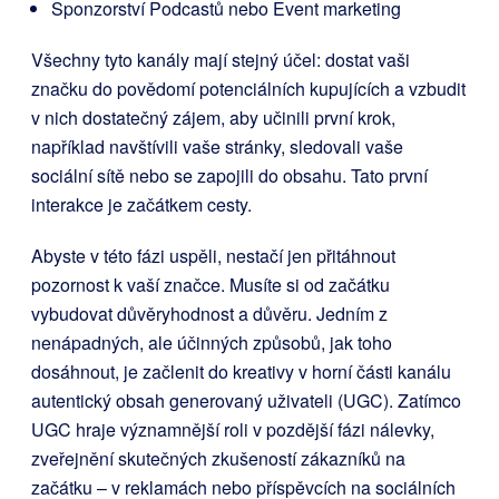
Sponzorství Podcastů nebo Event marketing
Všechny tyto kanály mají stejný účel: dostat vaši
značku do povědomí potenciálních kupujících a vzbudit
v nich dostatečný zájem, aby učinili první krok,
například navštívili vaše stránky, sledovali vaše
sociální sítě nebo se zapojili do obsahu. Tato první
interakce je začátkem cesty.
Abyste v této fázi uspěli, nestačí jen přitáhnout
pozornost k vaší značce. Musíte si od začátku
vybudovat důvěryhodnost a důvěru. Jedním z
nenápadných, ale účinných způsobů, jak toho
dosáhnout, je začlenit do kreativy v horní části kanálu
autentický obsah generovaný uživateli (UGC). Zatímco
UGC hraje významnější roli v pozdější fázi nálevky,
zveřejnění skutečných zkušeností zákazníků na
začátku – v reklamách nebo příspěvcích na sociálních