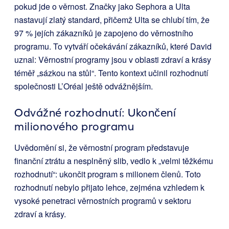
pokud jde o věrnost. Značky jako Sephora a Ulta
nastavují zlatý standard, přičemž Ulta se chlubí tím, že
97 % jejích zákazníků je zapojeno do věrnostního
programu. To vytváří očekávání zákazníků, které David
uznal: Věrnostní programy jsou v oblasti zdraví a krásy
téměř „sázkou na stůl“. Tento kontext učinil rozhodnutí
společnosti L’Oréal ještě odvážnějším.
Odvážné rozhodnutí: Ukončení
milionového programu
Uvědomění si, že věrnostní program představuje
finanční ztrátu a nesplněný slib, vedlo k „velmi těžkému
rozhodnutí“: ukončit program s milionem členů. Toto
rozhodnutí nebylo přijato lehce, zejména vzhledem k
vysoké penetraci věrnostních programů v sektoru
zdraví a krásy.