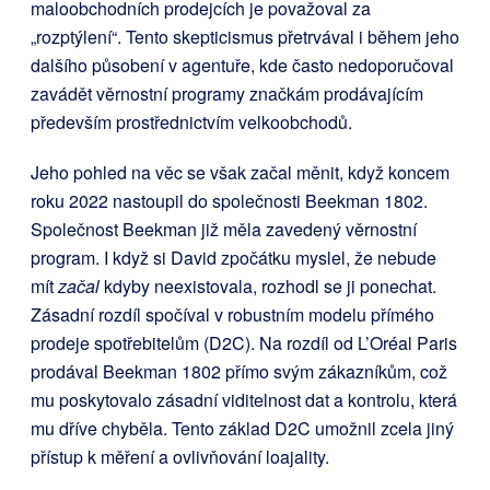
maloobchodních prodejcích je považoval za
„rozptýlení“. Tento skepticismus přetrvával i během jeho
dalšího působení v agentuře, kde často nedoporučoval
zavádět věrnostní programy značkám prodávajícím
především prostřednictvím velkoobchodů.
Jeho pohled na věc se však začal měnit, když koncem
roku 2022 nastoupil do společnosti Beekman 1802.
Společnost Beekman již měla zavedený věrnostní
program. I když si David zpočátku myslel, že nebude
mít
začal
kdyby neexistovala, rozhodl se ji ponechat.
Zásadní rozdíl spočíval v robustním modelu přímého
prodeje spotřebitelům (D2C). Na rozdíl od L’Oréal Paris
prodával Beekman 1802 přímo svým zákazníkům, což
mu poskytovalo zásadní viditelnost dat a kontrolu, která
mu dříve chyběla. Tento základ D2C umožnil zcela jiný
přístup k měření a ovlivňování loajality.