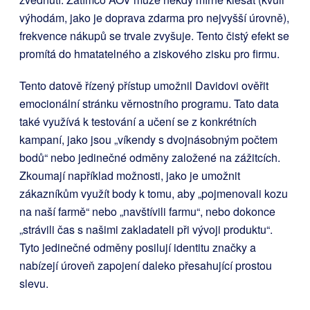
výhodám, jako je doprava zdarma pro nejvyšší úrovně),
frekvence nákupů se trvale zvyšuje. Tento čistý efekt se
promítá do hmatatelného a ziskového zisku pro firmu.
Tento datově řízený přístup umožnil Davidovi ověřit
emocionální stránku věrnostního programu. Tato data
také využívá k testování a učení se z konkrétních
kampaní, jako jsou „víkendy s dvojnásobným počtem
bodů“ nebo jedinečné odměny založené na zážitcích.
Zkoumají například možnosti, jako je umožnit
zákazníkům využít body k tomu, aby „pojmenovali kozu
na naší farmě“ nebo „navštívili farmu“, nebo dokonce
„strávili čas s našimi zakladateli při vývoji produktu“.
Tyto jedinečné odměny posilují identitu značky a
nabízejí úroveň zapojení daleko přesahující prostou
slevu.