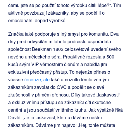
čemu jste se po použití tohoto výrobku cítili lépe?“. Tím
aktivně povzbuzují zákazníky, aby se podělili o
emocionální dopad výrobků.
Značka také podporuje silný smysl pro komunitu. Dva
dny před odvysíláním tohoto podcastu uspořádala
společnost Beekman 1802 celosvětové uvedení svého
nového uměleckého séra. Proaktivně rozeslala 500
kusů svým VIP věrnostním členům a nabídla jim
exkluzivní předčasný přístup. To nejenže přineslo
včasné
recenze, ale
také umožnilo těmto věrným
zákazníkům zavolat do QVC a podělit se o své
zkušenosti v přímém přenosu. Díky takové „laskavosti“
a exkluzivnímu přístupu se zákazníci cítí skutečně
ceněni a jsou součástí vnitřního kruhu. Jak výstižně říká
David: „Je to laskavost, kterou dáváme našim
zákazníkům. Dáváme jim najevo: ‚Hej, tohle můžete