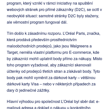
program, který vznikl v rámci iniciativy na spuštění
webových stránek pro přímé zákazníky (D2C), se ocitl v
neobvyklé situaci: samotné stránky D2C byly staženy,
ale věrnostní program fungoval dál.
Tím došlo k zásadnímu rozporu. L’Oréal Paris, značka,
která prodává především prostřednictvím
maloobchodních prodejců, jako jsou Walgreens a
Target, neměla vlastní platformu pro E-commerce, kde
by zákazníci mohli uplatnit body přímo za nákupy. Místo
toho program vyžadoval, aby zákazníci skenovali
účtenky od prodejců třetích stran a získávali body. Tyto
body pak mohli vyměnit za dárkové karty – většinou
dárkové karty Visa – nebo v některých případech za
dary či jedinečné zážitky.
Hlavní výhodou pro společnost L’Oréal byl sběr dat: e-
mailová adresa a doklad o nákupu u konkrétního