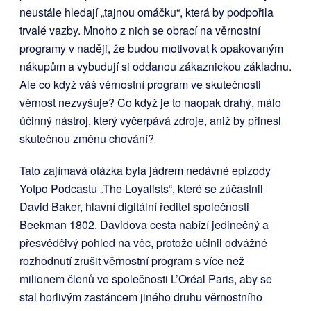
neustále hledají „tajnou omáčku“, která by podpořila
trvalé vazby. Mnoho z nich se obrací na věrnostní
programy v naději, že budou motivovat k opakovaným
nákupům a vybudují si oddanou zákaznickou základnu.
Ale co když váš věrnostní program ve skutečnosti
věrnost nezvyšuje? Co když je to naopak drahý, málo
účinný nástroj, který vyčerpává zdroje, aniž by přinesl
skutečnou změnu chování?
Tato zajímavá otázka byla jádrem nedávné epizody
Yotpo Podcastu „The Loyalists“, které se zúčastnil
David Baker, hlavní digitální ředitel společnosti
Beekman 1802. Davidova cesta nabízí jedinečný a
přesvědčivý pohled na věc, protože učinil odvážné
rozhodnutí zrušit věrnostní program s více než
milionem členů ve společnosti L’Oréal Paris, aby se
stal horlivým zastáncem jiného druhu věrnostního