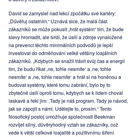
David se zamyslel nad lekcí zpočátku své kariéry:
„Důvěřuj ostatním.“ Uznává sice, že malá část
zákazníků se může pokusit „hrát systém“ tím, že bude
slevy hromadit, ale tvrdí, že úsilí a zdroje vynaložené
na prevenci těchto minimálních podvodů je lepší
investovat do odměňování velké většiny loajálních
zákazníků. „Kdybych se snažil trávit svůj čas a energii
tím, že budu říkat ‚ne, tohle nesmíte‘ a ‚ne, tohle
nesmíte‘ a ‚ne, tohle nesmíte‘ a hrát si na honěnou a
budovat systémy, které tomu zabrání, bylo by to
zbytečné úsilí oproti tomu, kdybych se k lidem choval
laskavě a řekl jim: ‚Tady je náš program. Tady je návod,
jak se zapojit s námi. Udělejte to, prosím.“ Tento
filosofický postoj umožňuje společnosti Beekman
rozvíjet silný, důvěryhodný vztah se zákazníky, což
vede k větší celkové loajalitě a pozitivnímu šíření