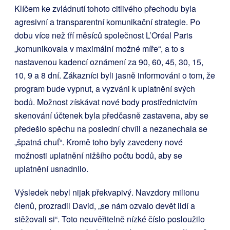
Klíčem ke zvládnutí tohoto citlivého přechodu byla
agresivní a transparentní komunikační strategie. Po
dobu více než tří měsíců společnost L’Oréal Paris
„komunikovala v maximální možné míře“, a to s
nastavenou kadencí oznámení za 90, 60, 45, 30, 15,
10, 9 a 8 dní. Zákazníci byli jasně informováni o tom, že
program bude vypnut, a vyzváni k uplatnění svých
bodů. Možnost získávat nové body prostřednictvím
skenování účtenek byla předčasně zastavena, aby se
předešlo spěchu na poslední chvíli a nezanechala se
„špatná chuť“. Kromě toho byly zavedeny nové
možnosti uplatnění nižšího počtu bodů, aby se
uplatnění usnadnilo.
Výsledek nebyl nijak překvapivý. Navzdory milionu
členů, prozradil David, „se nám ozvalo devět lidí a
stěžovali si“. Toto neuvěřitelně nízké číslo posloužilo