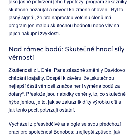
jako jasné potvrzení jeho hypotézy: program zákazníky
skutečně nezaujal a nevedl ke změně chování. Byl to
jasný signál, že pro naprostou většinu členů má
program jen malou skutečnou hodnotu nebo vliv na
jejich nákupní zvyklosti.
Nad rámec bodů: Skutečné hnací síly
věrnosti
Zkušenosti z L’Oréal Paris zásadně změnily Davidovo
chápání loajality. Dospěl k závěru, že „skutečnou
nejlepší částí věrnosti značce není výměna bodů za
dolary“. Přestože jsou nabídky ceněny, to, co skutečně
hýbe jehlou, je to, jak se zákazník díky výrobku cítí a
jak tento pocit potvrzují ostatní.
Vycházel z přesvědčivé analogie se svou předchozí
prací pro společnost Bonobos: „nejlepší způsob, jak