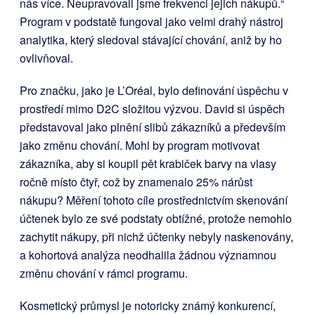
nás více. Neupravovali jsme frekvenci jejich nákupů.“
Program v podstatě fungoval jako velmi drahý nástroj
analytika, který sledoval stávající chování, aniž by ho
ovlivňoval.
Pro značku, jako je L’Oréal, bylo definování úspěchu v
prostředí mimo D2C složitou výzvou. David si úspěch
představoval jako plnění slibů zákazníků a především
jako změnu chování. Mohl by program motivovat
zákazníka, aby si koupil pět krabiček barvy na vlasy
ročně místo čtyř, což by znamenalo 25% nárůst
nákupu? Měření tohoto cíle prostřednictvím skenování
účtenek bylo ze své podstaty obtížné, protože nemohlo
zachytit nákupy, při nichž účtenky nebyly naskenovány,
a kohortová analýza neodhalila žádnou významnou
změnu chování v rámci programu.
Kosmetický průmysl je notoricky známý konkurencí,