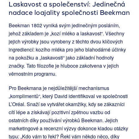
Laskavost a společenství: Jedinečná
nadace loajality společnosti Beekman
Beekman 1802 vyniká svým jedinečným posláním,
jehož základem je „kozí mléko a laskavost“. Všechny
jejich výrobky jsou vyrobeny z těchto dvou klíčových
ingrediencí: kozího mléka pro jeho blahodárné účinky
na pokožku a „laskavosti“ jako základní hodnoty
značky. Tato filozofie je hluboce zakotvena v jejich
věrnostním programu.
Pro Beekmana je nejdůležitější mechanismus
„komplimentů“, který David identifikoval ve společnosti
L’Oréal. Snaží se vytvářet okamžiky, kdy se zákazníci
cítí lépe a získávají pozitivní zpětnou vazbu od
ostatních díky používání výrobků Beekman. Jejich
marketingové a recenzní výzvy dokonce kladou otázky
typu: „Kdo vám to řekl? Řekl vám někdo něco, díky