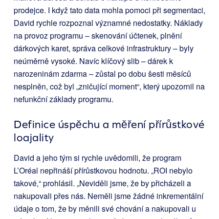
prodejce. I když tato data mohla pomoci při segmentaci,
David rychle rozpoznal významné nedostatky. Náklady
na provoz programu – skenování účtenek, plnění
dárkových karet, správa celkové infrastruktury – byly
neúměrně vysoké. Navíc klíčový slib – dárek k
narozeninám zdarma – zůstal po dobu šesti měsíců
nesplněn, což byl „zničující moment“, který upozornil na
nefunkční základy programu.
Definice úspěchu a měření přírůstkové
loajality
David a jeho tým si rychle uvědomili, že program
L’Oréal nepřináší přírůstkovou hodnotu. „ROI nebylo
takové,“ prohlásil. „Neviděli jsme, že by přicházeli a
nakupovali přes nás. Neměli jsme žádné inkrementální
údaje o tom, že by měnili své chování a nakupovali u