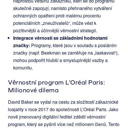
naprostou většinu zákazníků, kteří se do programu
skutečně zapojují, namísto přehnaného vytváření
ochranných opatření proti malému procentu
potenciálních „zneuživatelů“, může vést k
pozitivnější a účinnější věrnostní strategii.
Integrace věrnosti se základními hodnotami
značky:
Programy, které jsou v souladu s posláním
značky (např. Beekman se zaměřuje na „laskavost“),
mohou podpořit hlubší a smysluplnější vazby a
komunitu.
Věrnostní program L’Oréal Paris:
Milionové dilema
David Baker se vydal na cestu za složitostí zákaznické
loajality v roce 2017 do společnosti L’Oréal Paris. Jako
nově jmenovaný digitální ředitel zdědil věrnostní
program, který se pyšnil více než milionem členů. Tento