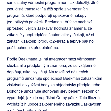
samostatný věrnostní program není tak důležitý. Jiné
jsou čistě transakční a těží spíše z věrnostních
programů, které podporují opakované nákupy
jednotlivých položek. Beekman 1802 se nachází
uprostřed. Jejich „laskavá“ hodnota znamená, že
zákazníky nepředplácejí automaticky; čekají, až si
zákazník zakoupí produkt 2-4krát, a teprve pak ho
pošťouchnou k předplatnému.
Podle Beekmana „silná integrace“ mezi věrnostními
službami a předplatným znamená, že se vzájemně
doplňují, nikoli vylučují. Na rozdíl od některých
programů umožňuje společnost Beekman zákazníkům
získávat a využívat body za objednávky předplatného.
Dokonce umožňuje stohování slev během sezónních
výprodejů, jako je například Černý pátek. Tato filozofie
vychází z hluboce zakořeněného závazku „laskavosti“
a důvěry k zákazníkovi.