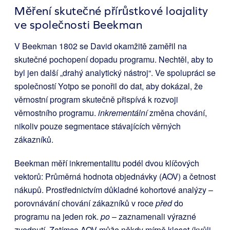
Měření skutečné přírůstkové loajality
ve společnosti Beekman
V Beekman 1802 se David okamžitě zaměřil na
skutečné pochopení dopadu programu. Nechtěl, aby to
byl jen další „drahý analytický nástroj“. Ve spolupráci se
společností Yotpo se ponořil do dat, aby dokázal, že
věrnostní program skutečně přispívá k rozvoji
věrnostního programu.
inkrementální
změna chování,
nikoliv pouze segmentace stávajících věrných
zákazníků.
Beekman měří inkrementalitu podél dvou klíčových
vektorů: Průměrná hodnota objednávky (AOV) a četnost
nákupů. Prostřednictvím důkladné kohortové analýzy –
porovnávání chování zákazníků v roce
před
do
programu na jeden rok.
po
– zaznamenali výrazné
zvednutí. Zatímco AOV může někdy mírně klesat (kvůli