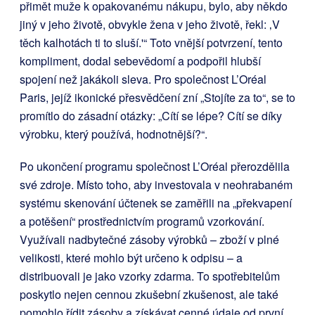
přimět muže k opakovanému nákupu, bylo, aby někdo
jiný v jeho životě, obvykle žena v jeho životě, řekl: ‚V
těch kalhotách ti to sluší.'“ Toto vnější potvrzení, tento
kompliment, dodal sebevědomí a podpořil hlubší
spojení než jakákoli sleva. Pro společnost L’Oréal
Paris, jejíž ikonické přesvědčení zní „Stojíte za to“, se to
promítlo do zásadní otázky: „Cítí se lépe? Cítí se díky
výrobku, který používá, hodnotnější?“.
Po ukončení programu společnost L’Oréal přerozdělila
své zdroje. Místo toho, aby investovala
v neohrabaném
systému skenování účtenek se zaměřili na „překvapení
a potěšení“ prostřednictvím programů vzorkování.
Využívali nadbytečné zásoby výrobků – zboží v plné
velikosti, které mohlo být určeno k odpisu – a
distribuovali je jako vzorky zdarma. To spotřebitelům
poskytlo nejen cennou zkušební zkušenost, ale také
pomohlo řídit zásoby a získávat cenné údaje od první