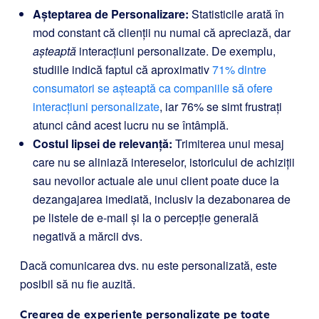
Așteptarea de Personalizare:
Statisticile arată în
mod constant că clienții nu numai că apreciază, dar
așteaptă
interacțiuni personalizate. De exemplu,
studiile indică faptul că aproximativ
71% dintre
consumatori se așteaptă ca companiile să ofere
interacțiuni personalizate
, iar 76% se simt frustrați
atunci când acest lucru nu se întâmplă.
Costul lipsei de relevanță:
Trimiterea unui mesaj
care nu se aliniază intereselor, istoricului de achiziții
sau nevoilor actuale ale unui client poate duce la
dezangajarea imediată, inclusiv la dezabonarea de
pe listele de e-mail și la o percepție generală
negativă a mărcii dvs.
Dacă comunicarea dvs. nu este personalizată, este
posibil să nu fie auzită.
Crearea de experiențe personalizate pe toate