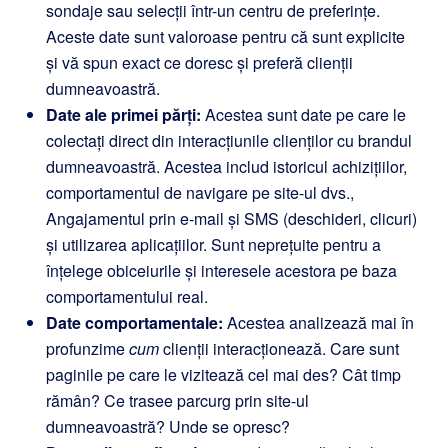
sondaje sau selecții într-un centru de preferințe.
Aceste date sunt valoroase pentru că sunt explicite
și vă spun exact ce doresc și preferă clienții
dumneavoastră.
Date ale primei părți:
Acestea sunt date pe care le
colectați direct din interacțiunile clienților cu brandul
dumneavoastră. Acestea includ istoricul achizițiilor,
comportamentul de navigare pe site-ul dvs.,
Angajamentul prin e-mail și SMS (deschideri, clicuri)
și utilizarea aplicațiilor. Sunt neprețuite pentru a
înțelege obiceiurile și interesele acestora pe baza
comportamentului real.
Date comportamentale:
Acestea analizează mai în
profunzime
cum
clienții interacționează. Care sunt
paginile pe care le vizitează cel mai des? Cât timp
rămân? Ce trasee parcurg prin site-ul
dumneavoastră? Unde se opresc?