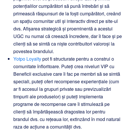
potențialilor cumpărători să pună întrebări și să
primească răspunsuri de la foști cumpărători, creând
un spațiu comunitar util și interactiv direct pe site-ul
dvs. Afișarea strategică și proeminentă a acestui
UGC nu numai că creează încredere, dar îi face și pe
clienți să se simtă ca niște contribuitori valoroși la
povestea brandului.
Yotpo Loyalty
pot fi structurate pentru a construi o
comunitate înfloritoare. Puteți crea niveluri VIP cu
Beneficii exclusive care îi fac pe membri să se simtă
speciali, puteți oferi recompense experiențiale (cum
ar fi accesul la grupuri private sau previzualizări
timpurii ale produselor) și puteți implementa
programe de recompense care îi stimulează pe
clienți să împărtășească dragostea lor pentru
brandul dvs. cu rețeaua lor, extinzând în mod natural
raza de acțiune a comunității dvs.