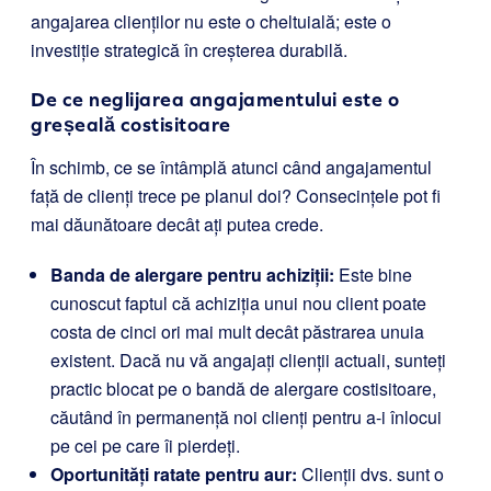
angajarea clienților nu este o cheltuială; este o
investiție strategică în creșterea durabilă.
De ce neglijarea angajamentului este o
greșeală costisitoare
În schimb, ce se întâmplă atunci când angajamentul
față de clienți trece pe planul doi? Consecințele pot fi
mai dăunătoare decât ați putea crede.
Banda de alergare pentru achiziții:
Este bine
cunoscut faptul că achiziția unui nou client poate
costa de cinci ori mai mult decât păstrarea unuia
existent. Dacă nu vă angajați clienții actuali, sunteți
practic blocat pe o bandă de alergare costisitoare,
căutând în permanență noi clienți pentru a-i înlocui
pe cei pe care îi pierdeți.
Oportunități ratate pentru aur:
Clienții dvs. sunt o