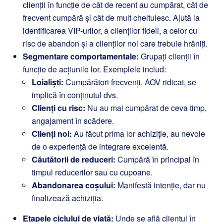
clienții în funcție de cât de recent au cumpărat, cât de
frecvent cumpără și cât de mult cheltuiesc. Ajută la
identificarea VIP-urilor, a clienților fideli, a celor cu
risc de abandon și a clienților noi care trebuie hrăniți.
Segmentare comportamentale:
Grupați clienții în
funcție de acțiunile lor. Exemplele includ:
Loialiști:
Cumpărători frecvenți, AOV ridicat, se
implică în conținutul dvs.
Clienți cu risc:
Nu au mai cumpărat de ceva timp,
angajament în scădere.
Clienți noi:
Au făcut prima lor achiziție, au nevoie
de o experiență de integrare excelentă.
Căutătorii de reduceri:
Cumpără în principal în
timpul reducerilor sau cu cupoane.
Abandonarea coșului:
Manifestă intenție, dar nu
finalizează achiziția.
Etapele ciclului de viață:
Unde se află clientul în