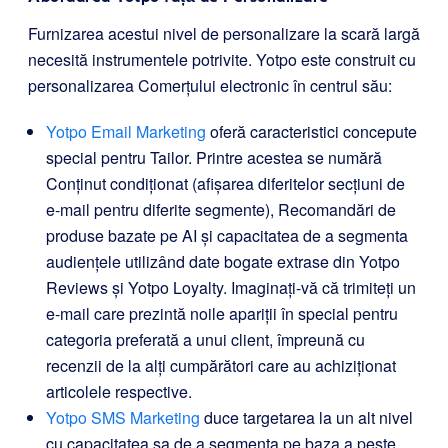
Furnizarea acestui nivel de personalizare la scară largă
necesită instrumentele potrivite. Yotpo este construit cu
personalizarea Comerțului electronic în centrul său:
Yotpo Email Marketing
oferă caracteristici concepute
special pentru Tailor. Printre acestea se numără
Conținut condiționat (afișarea diferitelor secțiuni de
e-mail pentru diferite segmente), Recomandări de
produse bazate pe AI și capacitatea de a segmenta
audiențele utilizând date bogate extrase din Yotpo
Reviews și Yotpo Loyalty. Imaginați-vă că trimiteți un
e-mail care prezintă noile apariții în special pentru
categoria preferată a unui client, împreună cu
recenzii de la alți cumpărători care au achiziționat
articolele respective.
Yotpo SMS Marketing
duce targetarea la un alt nivel
cu capacitatea sa de a segmenta pe baza a peste