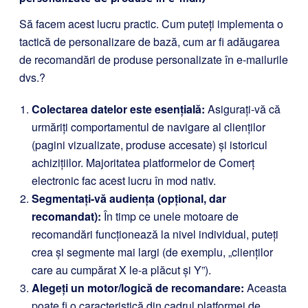
Să facem acest lucru practic. Cum puteți implementa o
tactică de personalizare de bază, cum ar fi adăugarea
de recomandări de produse personalizate în e-mailurile
dvs.?
Colectarea datelor este esențială:
Asigurați-vă că
urmăriți comportamentul de navigare al clienților
(pagini vizualizate, produse accesate) și istoricul
achizițiilor. Majoritatea platformelor de Comerț
electronic fac acest lucru în mod nativ.
Segmentați-vă audiența (opțional, dar
recomandat):
În timp ce unele motoare de
recomandări funcționează la nivel individual, puteți
crea și segmente mai largi (de exemplu, „clienților
care au cumpărat X le-a plăcut și Y”).
Alegeți un motor/logică de recomandare:
Aceasta
poate fi o caracteristică din cadrul platformei de