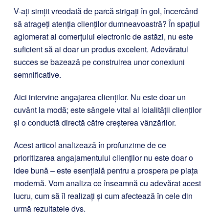
V-ați simțit vreodată de parcă strigați în gol, încercând
să atrageți atenția clienților dumneavoastră? În spațiul
aglomerat al comerțului electronic de astăzi, nu este
suficient să ai doar un produs excelent. Adevăratul
succes se bazează pe construirea unor conexiuni
semnificative.
Aici intervine angajarea clienților. Nu este doar un
cuvânt la modă; este sângele vital al loialității clienților
și o conductă directă către creșterea vânzărilor.
Acest articol analizează în profunzime de ce
prioritizarea angajamentului clienților nu este doar o
idee bună – este esențială pentru a prospera pe piața
modernă. Vom analiza ce înseamnă cu adevărat acest
lucru, cum să îl realizați și cum afectează în cele din
urmă rezultatele dvs.