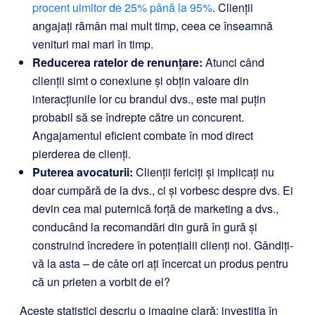
procent uimitor de 25% până la 95%
. Clienții
angajați rămân mai mult timp, ceea ce înseamnă
venituri mai mari în timp.
Reducerea ratelor de renunțare:
Atunci când
clienții simt o conexiune și obțin valoare din
interacțiunile lor cu brandul dvs., este mai puțin
probabil să se îndrepte către un concurent.
Angajamentul eficient combate în mod direct
pierderea de clienți.
Puterea avocaturii:
Clienții fericiți și implicați nu
doar cumpără de la dvs., ci și vorbesc despre dvs. Ei
devin cea mai puternică forță de marketing a dvs.,
conducând la recomandări din gură în gură și
construind încredere în potențialii clienți noi. Gândiți-
vă la asta – de câte ori ați încercat un produs pentru
că un prieten a vorbit de el?
Aceste statistici descriu o imagine clară: investiția în