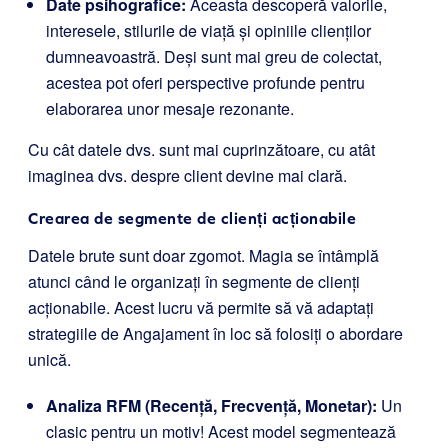
Date psihografice:
Aceasta descoperă valorile,
interesele, stilurile de viață și opiniile clienților
dumneavoastră. Deși sunt mai greu de colectat,
acestea pot oferi perspective profunde pentru
elaborarea unor mesaje rezonante.
Cu cât datele dvs. sunt mai cuprinzătoare, cu atât
imaginea dvs. despre client devine mai clară.
Crearea de segmente de clienți acționabile
Datele brute sunt doar zgomot. Magia se întâmplă
atunci când le organizați în segmente de clienți
acționabile. Acest lucru vă permite să vă adaptați
strategiile de Angajament în loc să folosiți o abordare
unică.
Analiza RFM (Recență, Frecvență, Monetar):
Un
clasic pentru un motiv! Acest model segmentează