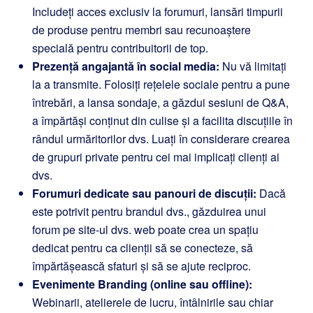
Includeți acces exclusiv la forumuri, lansări timpurii
de produse pentru membri sau recunoaștere
specială pentru contribuitorii de top.
Prezență angajantă în social media:
Nu vă limitați
la a transmite. Folosiți rețelele sociale pentru a pune
întrebări, a lansa sondaje, a găzdui sesiuni de Q&A,
a împărtăși conținut din culise și a facilita discuțiile în
rândul urmăritorilor dvs. Luați în considerare crearea
de grupuri private pentru cei mai implicați clienți ai
dvs.
Forumuri dedicate sau panouri de discuții:
Dacă
este potrivit pentru brandul dvs., găzduirea unui
forum pe site-ul dvs. web poate crea un spațiu
dedicat pentru ca clienții să se conecteze, să
împărtășească sfaturi și să se ajute reciproc.
Evenimente Branding (online sau offline):
Webinarii, atelierele de lucru, întâlnirile sau chiar