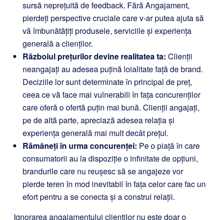
sursă neprețuită de feedback. Fără Angajament,
pierdeți perspective cruciale care v-ar putea ajuta să
vă îmbunătățiți produsele, serviciile și experiența
generală a clienților.
Războiul prețurilor devine realitatea ta:
Clienții
neangajați au adesea puțină loialitate față de brand.
Deciziile lor sunt determinate în principal de preț,
ceea ce vă face mai vulnerabili în fața concurenților
care oferă o ofertă puțin mai bună. Clienții angajați,
pe de altă parte, apreciază adesea relația și
experiența generală mai mult decât prețul.
Rămâneți în urma concurenței:
Pe o piață în care
consumatorii au la dispoziție o infinitate de opțiuni,
brandurile care nu reușesc să se angajeze vor
pierde teren în mod inevitabil în fața celor care fac un
efort pentru a se conecta și a construi relații.
Ignorarea angajamentului clienților nu este doar o