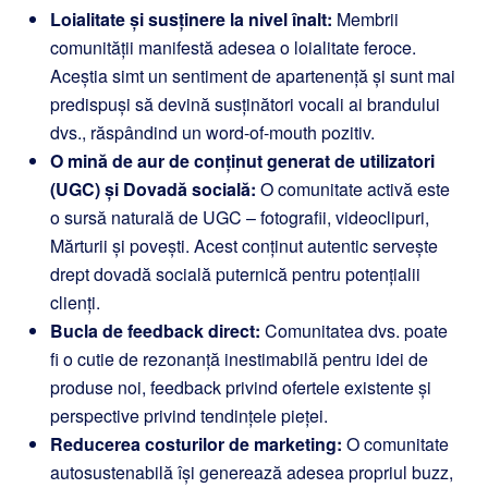
Loialitate și susținere la nivel înalt:
Membrii
comunității manifestă adesea o loialitate feroce.
Aceștia simt un sentiment de apartenență și sunt mai
predispuși să devină susținători vocali ai brandului
dvs., răspândind un word-of-mouth pozitiv.
O mină de aur de conținut generat de utilizatori
(UGC) și Dovadă socială:
O comunitate activă este
o sursă naturală de UGC – fotografii, videoclipuri,
Mărturii și povești. Acest conținut autentic servește
drept dovadă socială puternică pentru potențialii
clienți.
Bucla de feedback direct:
Comunitatea dvs. poate
fi o cutie de rezonanță inestimabilă pentru idei de
produse noi, feedback privind ofertele existente și
perspective privind tendințele pieței.
Reducerea costurilor de marketing:
O comunitate
autosustenabilă își generează adesea propriul buzz,