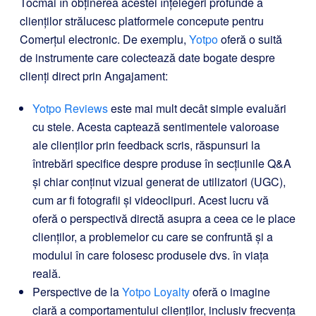
Tocmai în obținerea acestei înțelegeri profunde a
clienților strălucesc platformele concepute pentru
Comerțul electronic. De exemplu,
Yotpo
oferă o suită
de instrumente care colectează date bogate despre
clienți direct prin Angajament:
Yotpo Reviews
este mai mult decât simple evaluări
cu stele. Acesta captează sentimentele valoroase
ale clienților prin feedback scris, răspunsuri la
întrebări specifice despre produse în secțiunile Q&A
și chiar conținut vizual generat de utilizatori (UGC),
cum ar fi fotografii și videoclipuri. Acest lucru vă
oferă o perspectivă directă asupra a ceea ce le place
clienților, a problemelor cu care se confruntă și a
modului în care folosesc produsele dvs. în viața
reală.
Perspective de la
Yotpo Loyalty
oferă o imagine
clară a comportamentului clienților, inclusiv frecvența