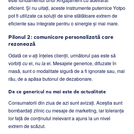
este fundamentul unui Angajament cu adevărat
eficient. Și nu uitați, aceste instrumente puternice Yotpo
pot fi utilizate ca soluții de sine stătătoare extrem de
eficiente sau integrate pentru o sinergie și mai mare.
Pilonul 2: comunicare personalizată care
rezonează
Odată ce v-ați înțeles clienții, următorul pas este să
vorbiți
cu
ei, nu
la
ei. Mesajele generice, difuzate în
masă, sunt o modalitate sigură de a fi ignorate sau, mai
rău, de a apăsa butonul de dezabonare.
De ce genericul nu mai este de actualitate
Consumatorii din ziua de azi sunt avizați. Aceștia sunt
bombardați zilnic cu mesaje de marketing, iar toleranța
lor față de conținutul irelevant a ajuns la un nivel
extrem de scăzut.