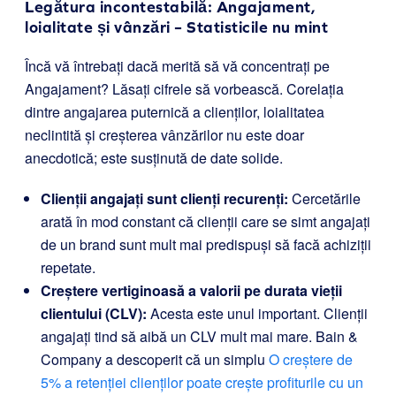
Legătura incontestabilă: Angajament,
loialitate și vânzări – Statisticile nu mint
Încă vă întrebați dacă merită să vă concentrați pe
Angajament? Lăsați cifrele să vorbească. Corelația
dintre angajarea puternică a clienților, loialitatea
neclintită și creșterea vânzărilor nu este doar
anecdotică; este susținută de date solide.
Clienții angajați sunt clienți recurenți:
Cercetările
arată în mod constant că clienții care se simt angajați
de un brand sunt mult mai predispuși să facă achiziții
repetate.
Creștere vertiginoasă a valorii pe durata vieții
clientului (CLV):
Acesta este unul important. Clienții
angajați tind să aibă un CLV mult mai mare. Bain &
Company a descoperit că un simplu
O creștere de
5% a retenției clienților poate crește profiturile cu un