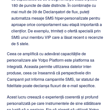
180 de puncte de date distincte. În combinație cu
mai mult de 39 de Declanșatori de flux, puteți
automatiza mesaje SMS hiper-personalizate pentru
aproape orice comportament sau etapă importantă a
clienților. De exemplu, trimiteți o ofertă specială prin
SMS unui membru VIP care a lăsat recent o recenzie
de 5 stele.
Ceea ce amplifică cu adevărat capacitățile de
personalizare ale Yotpo Platform este platforma sa
integrată. Aceasta permite utilizarea datelor inter-
produse, ceea ce înseamnă că perspectivele din
Campanii pot informa campaniile SMS, iar statutul de
fidelitate poate declanșa fluxuri de e-mail specifice.
Acest lucru creează o experiență coerentă și profund
personalizată pe care instrumentele de sine stătătoare
se luptă să o egaleze. Fie că alegeți să utilizați Yotpo