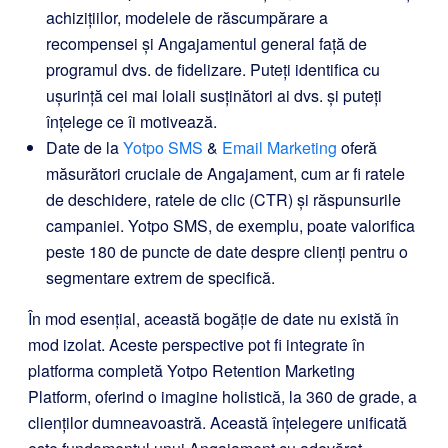
achizițiilor, modelele de răscumpărare a
recompensei și Angajamentul general față de
programul dvs. de fidelizare. Puteți identifica cu
ușurință cei mai loiali susținători ai dvs. și puteți
înțelege ce îi motivează.
Date de la
Yotpo SMS
&
Email Marketing
oferă
măsurători cruciale de Angajament, cum ar fi ratele
de deschidere, ratele de clic (CTR) și răspunsurile
campaniei. Yotpo SMS, de exemplu, poate valorifica
peste 180 de puncte de date despre clienți pentru o
segmentare extrem de specifică.
În mod esențial, această bogăție de date nu există în
mod izolat. Aceste perspective pot fi integrate în
platforma completă Yotpo Retention Marketing
Platform, oferind o imagine holistică, la 360 de grade, a
clienților dumneavoastră. Această înțelegere unificată