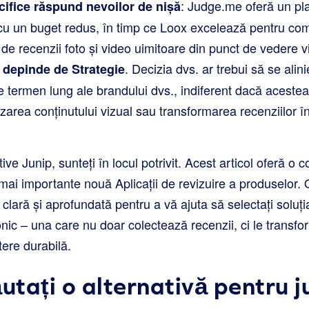
: Judge.me oferă un pla
cifice răspund nevoilor de nișă
 cu un buget redus, în timp ce Loox excelează pentru co
or de recenzii foto și video uimitoare din punct de vedere v
. Decizia dvs. ar trebui să se alin
 depinde de Strategie
pe termen lung ale brandului dvs., indiferent dacă aceste
izarea conținutului vizual sau transformarea recenziilor î
ive Junip, sunteți în locul potrivit. Acest articol oferă o 
mai importante nouă Aplicații de revizuire a produselor. 
 clară și aprofundată pentru a vă ajuta să selectați soluț
nic – una care nu doar colectează recenzii, ci le transfo
tere durabilă.
utați o alternativă pentru j