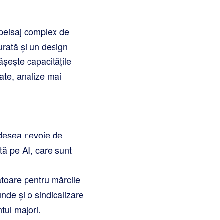
 peisaj complex de
curată și un design
ășește capacitățile
ate, analize mai
adesea nevoie de
tă pe AI, care sunt
ătoare pentru mărcile
nde și o sindicalizare
tul majori.