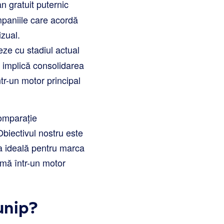
n gratuit puternic
mpaniile care acordă
izual.
ieze cu stadiul actual
a implică consolidarea
ntr-un motor principal
comparație
Obiectivul nostru este
ia ideală pentru marca
rmă într-un motor
unip?