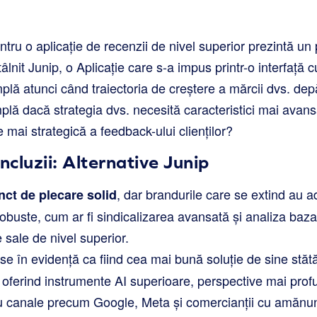
tru o aplicație de recenzii de nivel superior prezintă un
ntâlnit Junip, o Aplicație care s-a impus printr-o interfață 
plă atunci când traiectoria de creștere a mărcii dvs. dep
lă dacă strategia dvs. necesită caracteristici mai avans
 mai strategică a feedback-ului clienților?
ncluzii: Alternative Junip
, dar brandurile care se extind au 
nct de plecare solid
 robuste, cum ar fi sindicalizarea avansată și analiza baza
e sale de nivel superior.
se în evidență ca fiind cea mai bună soluție de sine stăt
 oferind instrumente AI superioare, perspective mai profu
u canale precum Google, Meta și comercianții cu amănun