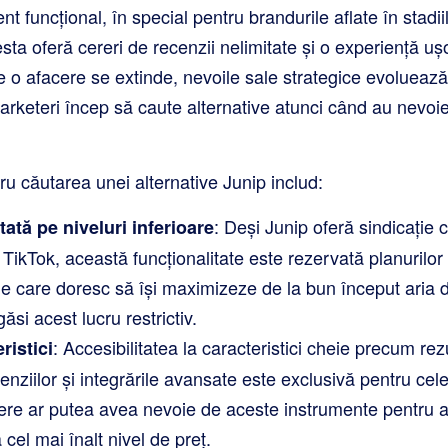
t funcțional, în special pentru brandurile aflate în stadiil
ta oferă cereri de recenzii nelimitate și o experiență ușo
 o afacere se extinde, nevoile sale strategice evoluează
arketeri încep să caute alternative atunci când au nevoie 
u căutarea unei alternative Junip includ:
: Deși Junip oferă sindicație
tată pe niveluri inferioare
TikTok, această funcționalitate este rezervată planurilor 
le care doresc să își maximizeze de la bun început aria 
ăsi acest lucru restrictiv.
: Accesibilitatea la caracteristici cheie precum r
ristici
cenziilor și integrările avansate este exclusivă pentru ce
ere ar putea avea nevoie de aceste instrumente pentru a-
 cel mai înalt nivel de preț.