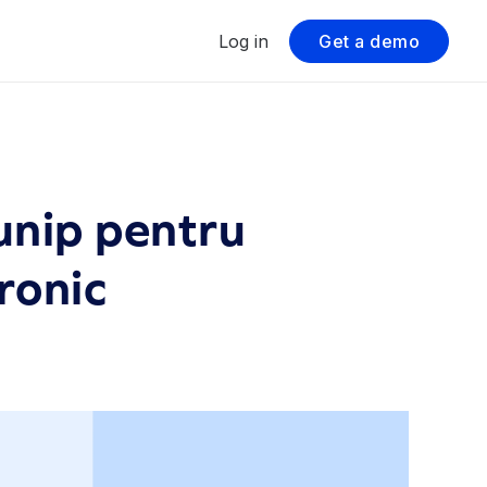
Log in
Get a demo
Junip pentru
ronic