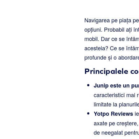
Navigarea pe piața pen
opțiuni. Probabil ați î
mobil. Dar ce se întâm
acesteia? Ce se întâmp
profunde și o abordare
Principalele co
Junip este un pu
caracteristici mai
limitate la planuril
ie
Yotpo Reviews
axate pe creștere,
de neegalat pentr