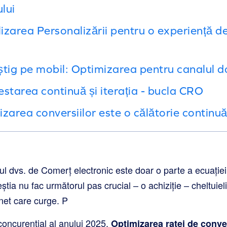
lui
lizarea Personalizării pentru o experiență 
știg pe mobil: Optimizarea pentru canalul 
Testarea continuă și iterația - bucla CRO
zarea conversiilor este o călătorie continuă
ul dvs. de Comerț electronic este doar o parte a ecuației
eștia nu fac următorul pas crucial – o achiziție – cheltuie
net care curge. P
concurențial al anului 2025,
Optimizarea ratei de conv