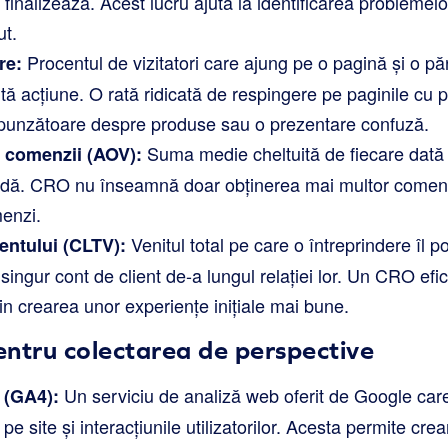
 finalizează. Acest lucru ajută la identificarea problemelo
ut.
Procentul de vizitatori care ajung pe o pagină și o pă
re:
altă acțiune. O rată ridicată de respingere pe paginile cu
spunzătoare despre produse sau o prezentare confuză.
Suma medie cheltuită de fiecare dată 
 comenzii (AOV):
ă. CRO nu înseamnă doar obținerea mai multor comenzi,
menzi.
Venitul total pe care o întreprindere îl 
ientului (CLTV):
singur cont de client de-a lungul relației lor. Un CRO efic
n crearea unor experiențe inițiale mai bune.
ntru colectarea de perspective
Un serviciu de analiză web oferit de Google car
 (GA4):
 pe site și interacțiunile utilizatorilor. Acesta permite cr