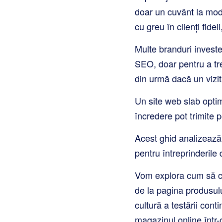
doar un cuvânt la modă;
cu greu în clienți fidel
Multe branduri investes
SEO, doar pentru a tre
din urmă dacă un vizit
Un site web slab optim
încredere pot trimite p
Acest ghid analizează 
pentru întreprinderile
Vom explora cum să co
de la pagina produsulu
cultură a testării con
magazinul online într