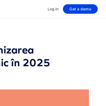
Log in
Get a demo
mizarea
nic în 2025