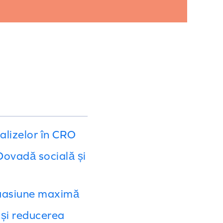
nalizelor în CRO
Dovadă socială și
suasiune maximă
 și reducerea