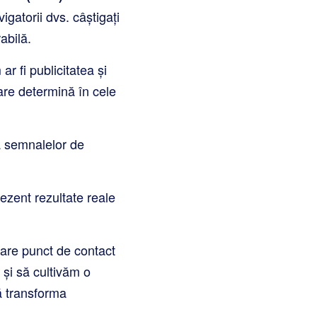
igatorii dvs. câștigați
rabilă.
ar fi publicitatea și
care determină în cele
a semnalelor de
ezent rezultate reale
are punct de contact
 și să cultivăm o
vă transforma