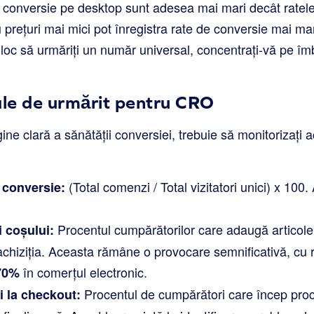
 conversie pe desktop sunt adesea mai mari decât ratel
cu prețuri mai mici pot înregistra rate de conversie mai ma
 loc să urmăriți un număr universal, concentrați-vă pe î
ale de urmărit pentru CRO
ne clară a sănătății conversiei, trebuie să monitorizați a
(Total comenzi / Total vizitatori unici) x 100
 conversie:
Procentul cumpărătorilor care adaugă articole
 coșului:
 achiziția. Aceasta rămâne o provocare semnificativă, cu 
în comerțul electronic.
 70%
Procentul de cumpărători care încep proce
 la checkout: