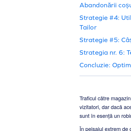
Abandonării coșu
Strategie #4: Uti
Tailor
Strategie #5: Câ
Strategia nr. 6: 
Concluzie: Optimi
Traficul către magazin
vizitatori, dar dacă ac
sunt în esență un robi
În peisajul extrem de 