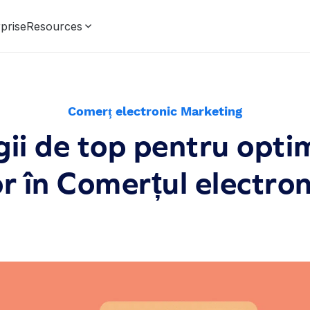
prise
Resources
Comerț electronic Marketing
gii de top pentru opti
or în Comerțul electro