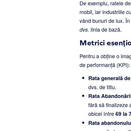
De exemplu, ratele de
mobil, iar industriile 
vând bunuri de lux. În
linia de bază.
dvs.
Metrici esenți
Pentru a obține o imagi
de performanță (KPI):
Rata generală de
dvs. de titlu.
Rata Abandonării
fără să finalizeze
obicei între
69 la
Rata abandonului