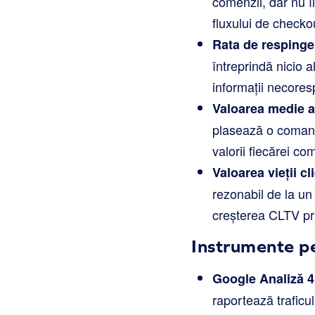
comenzii, dar nu îl
fluxului de checko
Rata de respinge
întreprindă nicio 
informații necore
Valoarea medie a
plasează o comand
valorii fiecărei co
Valoarea vieții cl
rezonabil de la un 
creșterea CLTV pri
Instrumente pe
Google Analiză 4
raportează traficul