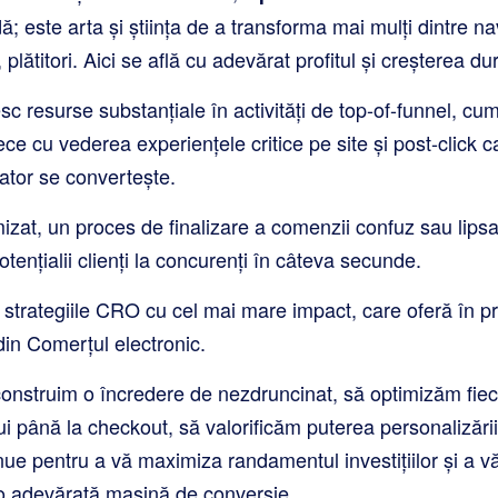
 este arta și știința de a transforma mai mulți dintre nav
i, plătitori. Aici se află cu adevărat profitul și creșterea du
c resurse substanțiale în activități de top-of-funnel, cum 
ce cu vederea experiențele critice pe site și post-click 
ator se convertește.
izat, un proces de finalizare a comenzii confuz sau lips
otențialii clienți la concurenți în câteva secunde.
strategiile CRO cu cel mai mare impact, care oferă în pr
 din Comerțul electronic.
nstruim o încredere de nezdruncinat, să optimizăm fiec
i până la checkout, să valorificăm puterea personalizării
tinue pentru a vă maximiza randamentul investițiilor și a 
-o adevărată mașină de conversie.