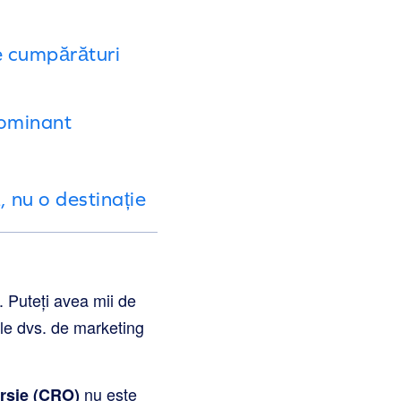
de cumpărături
dominant
, nu o destinație
. Puteți avea mii de
lile dvs. de marketing
nu este
ersie (CRO)