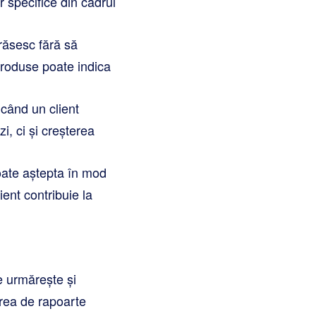
r specifice din cadrul
răsesc fără să
 produse poate indica
când un client
 ci și creșterea
poate aștepta în mod
ient contribuie la
e urmărește și
earea de rapoarte