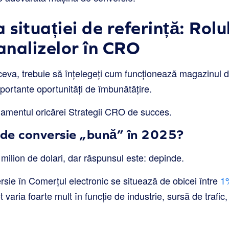
 situației de referință: Rolul
 analizelor în CRO
ceva, trebuie să înțelegeți cum funcționează magazinul dv
mportante oportunități de îmbunătățire.
damentul oricărei Strategii CRO de succes.
 de conversie „bună” în 2025?
milion de dolari, dar răspunsul este: depinde.
sie în Comerțul electronic se situează de obicei între
1%
 varia foarte mult în funcție de industrie, sursă de trafic, 