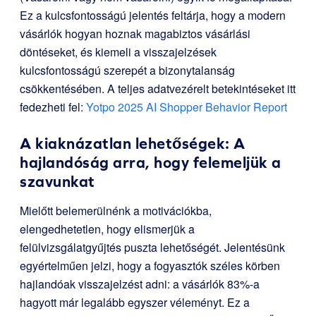
Ez a kulcsfontosságú jelentés feltárja, hogy a modern
vásárlók hogyan hoznak magabiztos vásárlási
döntéseket, és kiemeli a visszajelzések
kulcsfontosságú szerepét a bizonytalanság
csökkentésében. A teljes adatvezérelt betekintéseket itt
fedezheti fel:
Yotpo 2025 AI Shopper Behavior Report
A kiaknázatlan lehetőségek: A
hajlandóság arra, hogy felemeljük a
szavunkat
Mielőtt belemerülnénk a motivációkba,
elengedhetetlen, hogy elismerjük a
felülvizsgálatgyűjtés puszta lehetőségét. Jelentésünk
egyértelműen jelzi, hogy a fogyasztók széles körben
hajlandóak visszajelzést adni: a vásárlók 83%-a
hagyott már legalább egyszer véleményt. Ez a