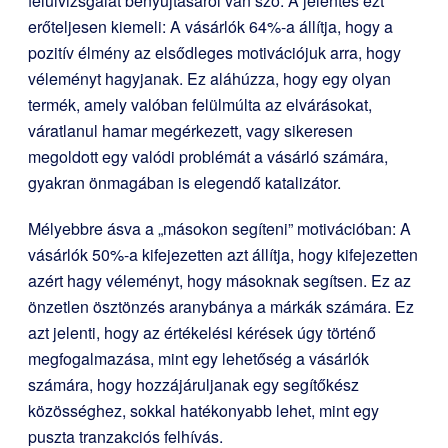
felülvizsgálat benyújtásáról van szó. A jelentés ezt
erőteljesen kiemeli: A vásárlók 64%-a állítja, hogy a
pozitív élmény az elsődleges motivációjuk arra, hogy
véleményt hagyjanak. Ez aláhúzza, hogy egy olyan
termék, amely valóban felülmúlta az elvárásokat,
váratlanul hamar megérkezett, vagy sikeresen
megoldott egy valódi problémát a vásárló számára,
gyakran önmagában is elegendő katalizátor.
Mélyebbre ásva a „másokon segíteni” motivációban: A
vásárlók 50%-a kifejezetten azt állítja, hogy kifejezetten
azért hagy véleményt, hogy másoknak segítsen. Ez az
önzetlen ösztönzés aranybánya a márkák számára. Ez
azt jelenti, hogy az értékelési kérések úgy történő
megfogalmazása, mint egy lehetőség a vásárlók
számára, hogy hozzájáruljanak egy segítőkész
közösséghez, sokkal hatékonyabb lehet, mint egy
puszta tranzakciós felhívás.