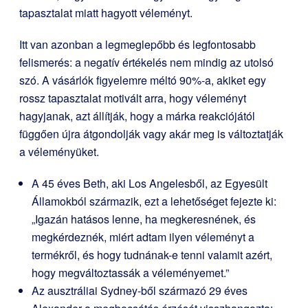
tapasztalat miatt hagyott véleményt.
Itt van azonban a legmeglepőbb és legfontosabb
felismerés: a negatív értékelés nem mindig az utolsó
szó. A vásárlók figyelemre méltó 90%-a, akiket egy
rossz tapasztalat motivált arra, hogy véleményt
hagyjanak, azt állítják, hogy a márka reakciójától
függően újra átgondolják vagy akár meg is változtatják
a véleményüket.
A 45 éves Beth, aki Los Angelesből, az Egyesült
Államokból származik, ezt a lehetőséget fejezte ki:
„Igazán hatásos lenne, ha megkeresnének, és
megkérdeznék, miért adtam ilyen véleményt a
termékről, és hogy tudnának-e tenni valamit azért,
hogy megváltoztassák a véleményemet.”
Az ausztráliai Sydney-ből származó 29 éves