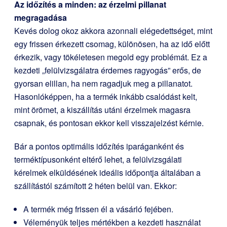
Az időzítés a minden: az érzelmi pillanat
megragadása
Kevés dolog okoz akkora azonnali elégedettséget, mint
egy frissen érkezett csomag, különösen, ha az idő előtt
érkezik, vagy tökéletesen megold egy problémát. Ez a
kezdeti „felülvizsgálatra érdemes ragyogás” erős, de
gyorsan elillan, ha nem ragadjuk meg a pillanatot.
Hasonlóképpen, ha a termék inkább csalódást kelt,
mint örömet, a kiszállítás utáni érzelmek magasra
csapnak, és pontosan ekkor kell visszajelzést kérnie.
Bár a pontos optimális időzítés iparáganként és
terméktípusonként eltérő lehet, a felülvizsgálati
kérelmek elküldésének ideális időpontja általában a
szállítástól számított 2 héten belül van. Ekkor:
A termék még frissen él a vásárló fejében.
Véleményük teljes mértékben a kezdeti használat