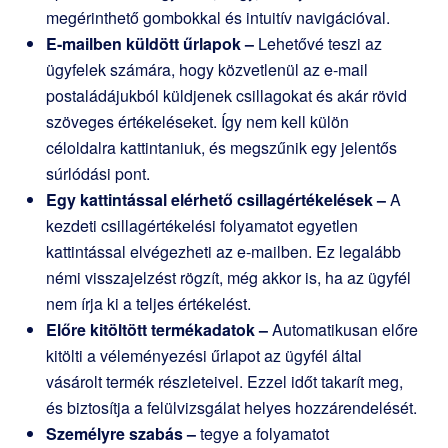
megérinthető gombokkal és intuitív navigációval.
E-mailben küldött űrlapok –
Lehetővé teszi az
ügyfelek számára, hogy közvetlenül az e-mail
postaládájukból küldjenek csillagokat és akár rövid
szöveges értékeléseket. Így nem kell külön
céloldalra kattintaniuk, és megszűnik egy jelentős
súrlódási pont.
Egy kattintással elérhető csillagértékelések –
A
kezdeti csillagértékelési folyamatot egyetlen
kattintással elvégezheti az e-mailben. Ez legalább
némi visszajelzést rögzít, még akkor is, ha az ügyfél
nem írja ki a teljes értékelést.
Előre kitöltött termékadatok –
Automatikusan előre
kitölti a véleményezési űrlapot az ügyfél által
vásárolt termék részleteivel. Ezzel időt takarít meg,
és biztosítja a felülvizsgálat helyes hozzárendelését.
Személyre szabás –
tegye a folyamatot