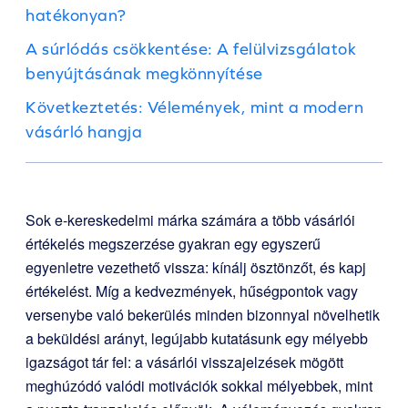
hatékonyan?
A súrlódás csökkentése: A felülvizsgálatok
benyújtásának megkönnyítése
Következtetés: Vélemények, mint a modern
vásárló hangja
Sok e-kereskedelmi márka számára a több vásárlói
értékelés megszerzése gyakran egy egyszerű
egyenletre vezethető vissza: kínálj ösztönzőt, és kapj
értékelést. Míg a kedvezmények, hűségpontok vagy
versenybe való bekerülés minden bizonnyal növelhetik
a beküldési arányt, legújabb kutatásunk egy mélyebb
igazságot tár fel: a vásárlói visszajelzések mögött
meghúzódó valódi motivációk sokkal mélyebbek, mint