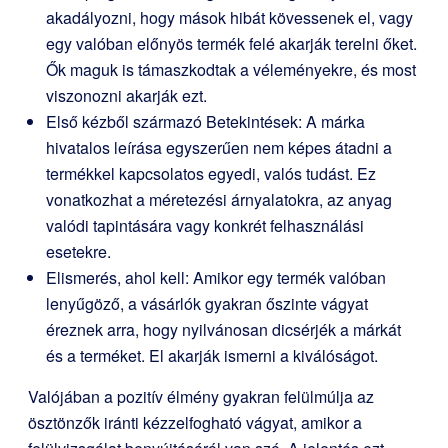
akadályozni, hogy mások hibát kövessenek el, vagy
egy valóban előnyös termék felé akarják terelni őket.
Ők maguk is támaszkodtak a véleményekre, és most
viszonozni akarják ezt.
Első kézből származó Betekintések: A márka
hivatalos leírása egyszerűen nem képes átadni a
termékkel kapcsolatos egyedi, valós tudást. Ez
vonatkozhat a méretezési árnyalatokra, az anyag
valódi tapintására vagy konkrét felhasználási
esetekre.
Elismerés, ahol kell: Amikor egy termék valóban
lenyűgöző, a vásárlók gyakran őszinte vágyat
éreznek arra, hogy nyilvánosan dicsérjék a márkát
és a terméket. El akarják ismerni a kiválóságot.
Valójában a pozitív élmény gyakran felülmúlja az
ösztönzők iránti kézzelfogható vágyat, amikor a