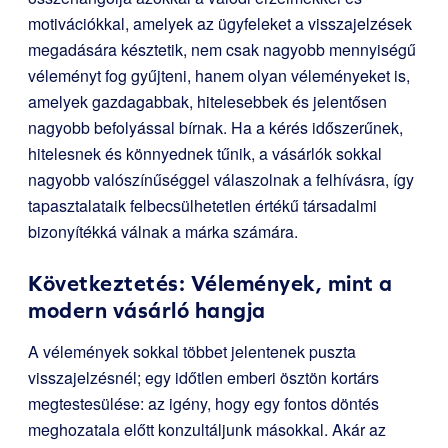
motivációkkal, amelyek az ügyfeleket a visszajelzések
megadására késztetik, nem csak nagyobb mennyiségű
véleményt fog gyűjteni, hanem olyan véleményeket is,
amelyek gazdagabbak, hitelesebbek és jelentősen
nagyobb befolyással bírnak. Ha a kérés időszerűnek,
hitelesnek és könnyednek tűnik, a vásárlók sokkal
nagyobb valószínűséggel válaszolnak a felhívásra, így
tapasztalataik felbecsülhetetlen értékű társadalmi
bizonyítékká válnak a márka számára.
Következtetés: Vélemények, mint a
modern vásárló hangja
A vélemények sokkal többet jelentenek puszta
visszajelzésnél; egy időtlen emberi ösztön kortárs
megtestesülése: az igény, hogy egy fontos döntés
meghozatala előtt konzultáljunk másokkal. Akár az