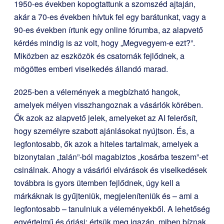
1950-es években kopogtattunk a szomszéd ajtaján,
akár a 70-es években hívtuk fel egy barátunkat, vagy a
90-es években írtunk egy online fórumba, az alapvető
kérdés mindig is az volt, hogy „Megvegyem-e ezt?”.
Miközben az eszközök és csatornák fejlődnek, a
mögöttes emberi viselkedés állandó marad.
2025-ben a vélemények a megbízható hangok,
amelyek mélyen visszhangoznak a vásárlók körében.
Ők azok az alapvető jelek, amelyeket az AI felerősít,
hogy személyre szabott ajánlásokat nyújtson. És, a
legfontosabb, ők azok a hiteles tartalmak, amelyek a
bizonytalan „talán”-ból magabiztos „kosárba teszem”-et
csinálnak. Ahogy a vásárlói elvárások és viselkedések
továbbra is gyors ütemben fejlődnek, úgy kell a
márkáknak is gyűjteniük, megjeleníteniük és – ami a
legfontosabb – tanulniuk a véleményekből. A lehetőség
egyértelmű és óriási: értsük meg igazán, miben bíznak