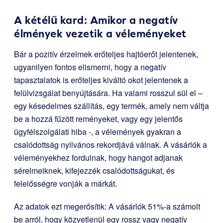
A kétélű kard: Amikor a negatív
élmények vezetik a véleményeket
Bár a pozitív érzelmek erőteljes hajtóerőt jelentenek,
ugyanilyen fontos elismerni, hogy a negatív
tapasztalatok is erőteljes kiváltó okot jelentenek a
felülvizsgálat benyújtására. Ha valami rosszul sül el –
egy késedelmes szállítás, egy termék, amely nem váltja
be a hozzá fűzött reményeket, vagy egy jelentős
ügyfélszolgálati hiba -, a vélemények gyakran a
csalódottság nyilvános rekordjává válnak. A vásárlók a
véleményekhez fordulnak, hogy hangot adjanak
sérelmeiknek, kifejezzék csalódottságukat, és
felelősségre vonják a márkát.
Az adatok ezt megerősítik: A vásárlók 51%-a számolt
be arról, hogy közvetlenül egy rossz vagy negatív