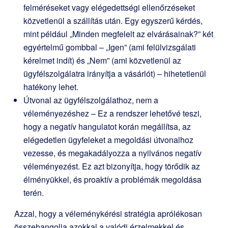
felméréseket vagy elégedettségi ellenőrzéseket
közvetlenül a szállítás után. Egy egyszerű kérdés,
mint például „Minden megfelelt az elvárásainak?” két
egyértelmű gombbal – „Igen” (ami felülvizsgálati
kérelmet indít) és „Nem” (ami közvetlenül az
ügyfélszolgálatra irányítja a vásárlót) – hihetetlenül
hatékony lehet.
Útvonal az ügyfélszolgálathoz, nem a
véleményezéshez – Ez a rendszer lehetővé teszi,
hogy a negatív hangulatot korán megállítsa, az
elégedetlen ügyfeleket a megoldási útvonalhoz
vezesse, és megakadályozza a nyilvános negatív
véleményezést. Ez azt bizonyítja, hogy törődik az
élményükkel, és proaktív a problémák megoldása
terén.
Azzal, hogy a véleménykérési stratégia aprólékosan
összehangolja azokkal a valódi érzelmekkel és