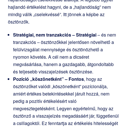
hajlandó értékelést hagyni, de a „hajlandóság” nem
mindig válik „cselekvéssé”. Itt jönnek a képbe az
ösztönzők.
Stratégiai, nem tranzakciós – Stratégiai
– és nem
tranzakciós – ösztönzőkkel jelentősen növelhető a
felülvizsgálat mennyisége és ösztönözhető a
nyomon követés. A cél nem a dicséret
megvásárlása, hanem a gazdagabb, átgondoltabb
és teljesebb visszajelzések ösztönzése.
Pozíció „köszönetként” – Fontos
, hogy az
ösztönzőket valódi „köszönetként” pozícionálja,
amiért értékes betekintésekkel járult hozzá, nem
pedig a pozitív értékelésért való
megvesztegetésként. Legyen egyértelmű, hogy az
ösztönző a visszajelzés megadásáért jár, függetlenül
a csillagoktól. Ez fenntartja az értékelés hitelességét