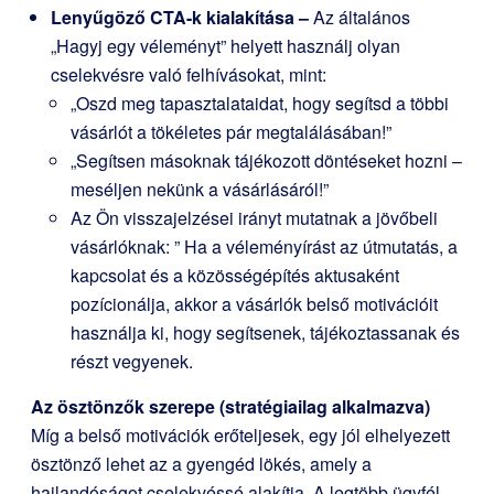
Lenyűgöző CTA-k kialakítása –
Az általános
„Hagyj egy véleményt” helyett használj olyan
cselekvésre való felhívásokat, mint:
„Oszd meg tapasztalataidat, hogy segítsd a többi
vásárlót a tökéletes pár megtalálásában!”
„Segítsen másoknak tájékozott döntéseket hozni –
meséljen nekünk a vásárlásáról!”
Az Ön visszajelzései irányt mutatnak a jövőbeli
vásárlóknak: ” Ha a véleményírást az útmutatás, a
kapcsolat és a közösségépítés aktusaként
pozícionálja, akkor a vásárlók belső motivációit
használja ki, hogy segítsenek, tájékoztassanak és
részt vegyenek.
Az ösztönzők szerepe (stratégiailag alkalmazva)
Míg a belső motivációk erőteljesek, egy jól elhelyezett
ösztönző lehet az a gyengéd lökés, amely a
hajlandóságot cselekvéssé alakítja. A legtöbb ügyfél