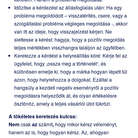
Időzítse a kérdezést az állásfoglalás után: Ha egy
probléma megoldódott – visszatérítés, csere, vagy a
szolgáltatási probléma végleges megoldása -, akkor
van itt az ideje, hogy visszajelzést kérjen. Ne
siettesse a kérést; hagyja, hogy a pozitív megoldás
teljes mértékben visszhangra találjon az ügyfélben.
Keretezze a kérdést a helyreállítás köré: Kérje fel az
ügyfelet, hogy „ossza meg a történetét”, és
különösen emelje ki, hogy a márka hogyan lépett túl
azon, hogy helyrehozza a dolgokat. Ezáltal a
hangsúly a kezdeti negatív eseményről a pozitív
megoldásra helyeződik át, és olyan értékelésre
ösztönöz, amely a teljes vásárlói útot tükrözi.
A tökéletes keretezés kulcsa:
Nem
csak
az
számít
,
hogy mikor kérsz véleményt,
hanem az is, hogy hogyan kérsz. Az, ahogyan