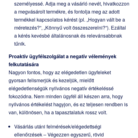
személyessé. Adja meg a vásárló nevét, hivatkozzon
a megvásárolt termékre, és fontolja meg az adott
termékkel kapcsolatos kérést (pl. „Hogyan vált be a
méretezés?”, „Könnyű volt összeszerelni?”). Ezáltal
a kérés kevésbé általánosnak és relevánsabbnak
tűnik.
Proaktív ügyfélszolgálat a negatív vélemények
felkutatására
Nagyon fontos, hogy az elégedetlen ügyfeleket
gyorsan felismerjük és kezeljük, mielőtt
elégedetlenségük nyilvános negatív értékeléssé
fokozódna. Nem minden ügyfél áll készen arra, hogy
nyilvános értékelést hagyjon, és ez teljesen rendben is
van, különösen, ha a tapasztalatuk rossz volt.
Vásárlás utáni felmérések/elégedettségi
ellenőrzések – Végezzen egyszerű, rövid