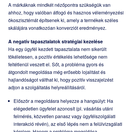
A márkáknak mindkét nézőpontra szükségük van
ahhoz, hogy valóban átfogó és hasznos véleményezési
ökoszisztémát építsenek ki, amely a termékek széles
skálájára vonatkozóan konverziót eredményez.
A negatív tapasztalatok stratégiai kezelése
Ha egy ügyfél kezdeti tapasztalata nem sikerült
tökéletesen, a pozitív értékelés lehetősége nem
feltétlenül veszett el. Sőt, a probléma gyors és
átgondolt megoldása még erősebb lojalitást és
hajlandóságot válthat ki, hogy pozitív visszajelzést
adjon a szolgáltatás helyreállításáról.
Először a megoldásra helyezze a hangsúlyt: Ha
elégedetlen ügyfelet azonosít (pl. vásárlás utáni
felmérés, közvetlen panasz vagy ügyfélszolgálati
interakció révén), az első lépés nem a felülvizsgálati
kérelem. Hanem a probléma megoldása.