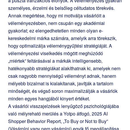
a puszta tranzakciós előnyök. A véleményezés gyakran
személyes, érzelmi és belsőleg céltudatos törekvés.
Annak megértése, hogy mi motiválja vásárlóit a
véleményezésben, nem csupán egy akadémiai
gyakorlat; ez elengedhetetlen minden olyan e-
kereskedelmi márka számára, amelyik arra törekszik,
hogy optimalizálja véleménygyűjtési stratégiáját. A
véleményezési viselkedés mögött meghúzódó
„miértek” feltárásával a márkák intelligensebb,
hatékonyabb stratégiákat alakíthatnak ki, amelyek nem
csak nagyobb mennyiségű véleményt adnak, hanem
mélyebb bizalmat is kialakítanak, javítják a tartalom
minőségét, és végső soron maximalizálják a vásárlók
minden egyes hangjából kinyert értéket.
A vásárlói visszajelzések lenyűgöző pszichológiájába
való mélyreható merülés a Yotpo átfogó, 2025 AI
Shopper Behavior Report, „To Buy or Not to Buy”
(Vásárolni vagy nem vásárolni) egyik fő megállapítása.