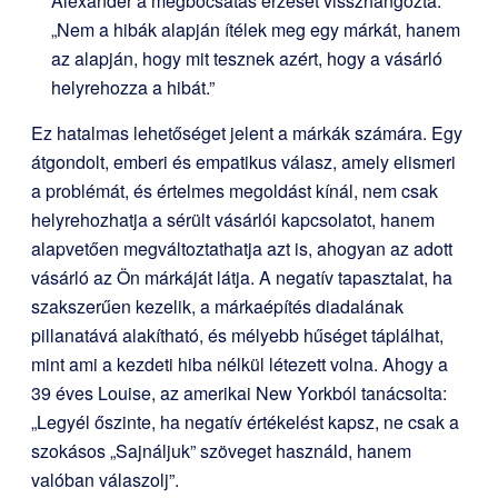
Alexander a megbocsátás érzését visszhangozta:
„Nem a hibák alapján ítélek meg egy márkát, hanem
az alapján, hogy mit tesznek azért, hogy a vásárló
helyrehozza a hibát.”
Ez hatalmas lehetőséget jelent a márkák számára. Egy
átgondolt, emberi és empatikus válasz, amely elismeri
a problémát, és értelmes megoldást kínál, nem csak
helyrehozhatja a sérült vásárlói kapcsolatot, hanem
alapvetően megváltoztathatja azt is, ahogyan az adott
vásárló az Ön márkáját látja. A negatív tapasztalat, ha
szakszerűen kezelik, a márkaépítés diadalának
pillanatává alakítható, és mélyebb hűséget táplálhat,
mint ami a kezdeti hiba nélkül létezett volna. Ahogy a
39 éves Louise, az amerikai New Yorkból tanácsolta:
„Legyél őszinte, ha negatív értékelést kapsz, ne csak a
szokásos „Sajnáljuk” szöveget használd, hanem
valóban válaszolj”.