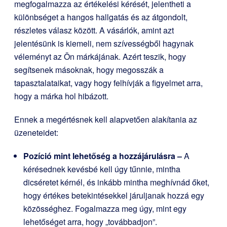
megfogalmazza az értékelési kérését, jelentheti a
különbséget a hangos hallgatás és az átgondolt,
részletes válasz között. A vásárlók, amint azt
jelentésünk is kiemeli, nem szívességből hagynak
véleményt az Ön márkájának. Azért teszik, hogy
segítsenek másoknak, hogy megosszák a
tapasztalataikat, vagy hogy felhívják a figyelmet arra,
hogy a márka hol hibázott.
Ennek a megértésnek kell alapvetően alakítania az
üzeneteidet:
Pozíció mint lehetőség a hozzájárulásra –
A
kérésednek kevésbé kell úgy tűnnie, mintha
dicséretet kérnél, és inkább mintha meghívnád őket,
hogy értékes betekintésekkel járuljanak hozzá egy
közösséghez. Fogalmazza meg úgy, mint egy
lehetőséget arra, hogy „továbbadjon”.