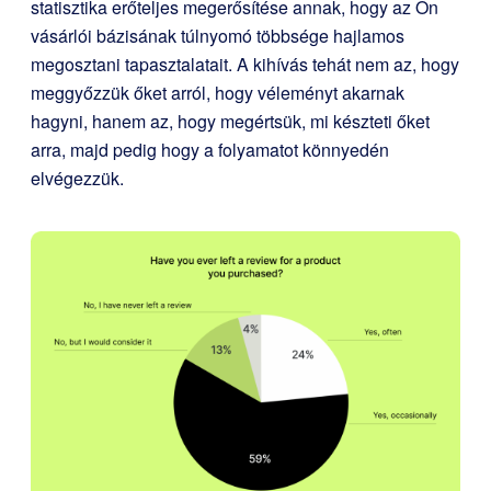
statisztika erőteljes megerősítése annak, hogy az Ön
vásárlói bázisának túlnyomó többsége hajlamos
megosztani tapasztalatait. A kihívás tehát nem az, hogy
meggyőzzük őket arról, hogy véleményt akarnak
hagyni, hanem az, hogy megértsük, mi készteti őket
arra, majd pedig hogy a folyamatot könnyedén
elvégezzük.