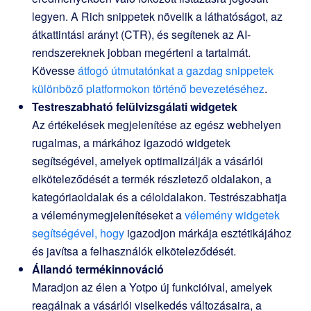
legyen. A Rich snippetek növelik a láthatóságot, az
átkattintási arányt (CTR), és segítenek az AI-
rendszereknek jobban megérteni a tartalmát.
Kövesse
átfogó útmutatónkat a gazdag snippetek
különböző platformokon történő bevezetéséhez
.
Testreszabható felülvizsgálati widgetek
Az értékelések megjelenítése az egész webhelyen
rugalmas, a márkához igazodó widgetek
segítségével, amelyek optimalizálják a vásárlói
elköteleződését a termék részletező oldalakon, a
kategóriaoldalak és a céloldalakon. Testrészabhatja
a véleménymegjelenítéseket a
vélemény widgetek
segítségével, hogy
igazodjon márkája esztétikájához
és javítsa a felhasználók elköteleződését.
Állandó termékinnováció
Maradjon az élen a Yotpo új funkcióival, amelyek
reagálnak a vásárlói viselkedés változásaira, a