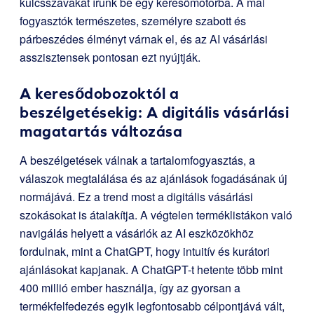
kulcsszavakat írunk be egy keresőmotorba. A mai
fogyasztók természetes, személyre szabott és
párbeszédes élményt várnak el, és az AI vásárlási
asszisztensek pontosan ezt nyújtják.
A keresődobozoktól a
beszélgetésekig: A digitális vásárlási
magatartás változása
A beszélgetések válnak a tartalomfogyasztás, a
válaszok megtalálása és az ajánlások fogadásának új
normájává. Ez a trend most a digitális vásárlási
szokásokat is átalakítja. A végtelen terméklistákon való
navigálás helyett a vásárlók az AI eszközökhöz
fordulnak, mint a ChatGPT, hogy intuitív és kurátori
ajánlásokat kapjanak. A ChatGPT-t hetente több mint
400 millió ember használja, így az gyorsan a
termékfelfedezés egyik legfontosabb célpontjává vált,