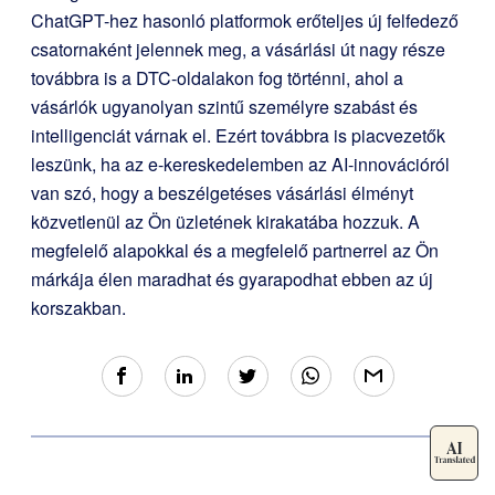
ChatGPT-hez hasonló platformok erőteljes új felfedező
csatornaként jelennek meg, a vásárlási út nagy része
továbbra is a DTC-oldalakon fog történni, ahol a
vásárlók ugyanolyan szintű személyre szabást és
intelligenciát várnak el. Ezért továbbra is piacvezetők
leszünk, ha az e-kereskedelemben az AI-innovációról
van szó, hogy a beszélgetéses vásárlási élményt
közvetlenül az Ön üzletének kirakatába hozzuk. A
megfelelő alapokkal és a megfelelő partnerrel az Ön
márkája élen maradhat és gyarapodhat ebben az új
korszakban.