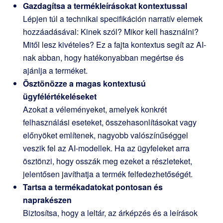
Gazdagítsa a termékleírásokat kontextussal
Lépjen túl a technikai specifikáción narratív elemek
hozzáadásával: Kinek szól? Mikor kell használni?
Mitől lesz kivételes? Ez a fajta kontextus segít az AI-
nak abban, hogy hatékonyabban megértse és
ajánlja a terméket.
Ösztönözze a magas kontextusú
ügyfélértékeléseket
Azokat a véleményeket, amelyek konkrét
felhasználási eseteket, összehasonlításokat vagy
előnyöket említenek, nagyobb valószínűséggel
veszik fel az AI-modellek. Ha az ügyfeleket arra
ösztönzi, hogy osszák meg ezeket a részleteket,
jelentősen javíthatja a termék felfedezhetőségét.
Tartsa a termékadatokat pontosan és
naprakészen
Biztosítsa, hogy a leltár, az árképzés és a leírások