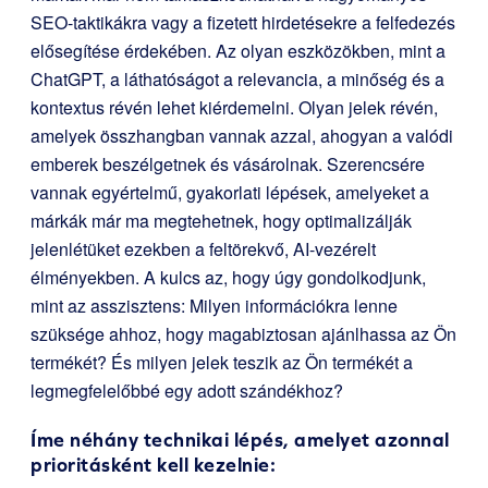
SEO-taktikákra vagy a fizetett hirdetésekre a felfedezés
elősegítése érdekében. Az olyan eszközökben, mint a
ChatGPT, a láthatóságot a relevancia, a minőség és a
kontextus révén lehet kiérdemelni. Olyan jelek révén,
amelyek összhangban vannak azzal, ahogyan a valódi
emberek beszélgetnek és vásárolnak. Szerencsére
vannak egyértelmű, gyakorlati lépések, amelyeket a
márkák már ma megtehetnek, hogy optimalizálják
jelenlétüket ezekben a feltörekvő, AI-vezérelt
élményekben. A kulcs az, hogy úgy gondolkodjunk,
mint az asszisztens: Milyen információkra lenne
szüksége ahhoz, hogy magabiztosan ajánlhassa az Ön
termékét? És milyen jelek teszik az Ön termékét a
legmegfelelőbbé egy adott szándékhoz?
Íme néhány technikai lépés, amelyet azonnal
prioritásként kell kezelnie: