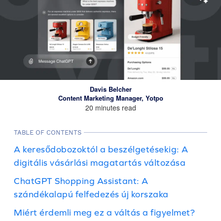
Davis Belcher
Content Marketing Manager, Yotpo
20 minutes read
TABLE OF CONTENTS
A keresődobozoktól a beszélgetésekig: A
digitális vásárlási magatartás változása
ChatGPT Shopping Assistant: A
szándékalapú felfedezés új korszaka
Miért érdemli meg ez a váltás a figyelmet?