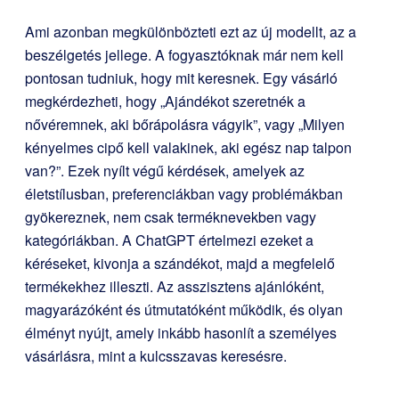
Ami azonban megkülönbözteti ezt az új modellt, az a
beszélgetés jellege. A fogyasztóknak már nem kell
pontosan tudniuk, hogy mit keresnek. Egy vásárló
megkérdezheti, hogy „Ajándékot szeretnék a
nővéremnek, aki bőrápolásra vágyik”, vagy „Milyen
kényelmes cipő kell valakinek, aki egész nap talpon
van?”. Ezek nyílt végű kérdések, amelyek az
életstílusban, preferenciákban vagy problémákban
gyökereznek, nem csak terméknevekben vagy
kategóriákban. A ChatGPT értelmezi ezeket a
kéréseket, kivonja a szándékot, majd a megfelelő
termékekhez illeszti. Az asszisztens ajánlóként,
magyarázóként és útmutatóként működik, és olyan
élményt nyújt, amely inkább hasonlít a személyes
vásárlásra, mint a kulcsszavas keresésre.