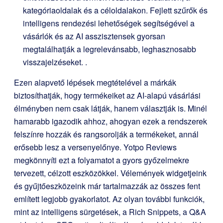
kategóriaoldalak és a céloldalakon. Fejlett szűrők és
intelligens rendezési lehetőségek segítségével a
vásárlók és az AI asszisztensek gyorsan
megtalálhatják a legrelevánsabb, leghasznosabb
visszajelzéseket.
.
Ezen alapvető lépések megtételével a márkák
biztosíthatják, hogy termékeiket az AI-alapú vásárlási
élményben nem csak látják, hanem választják is. Minél
hamarabb igazodik ahhoz, ahogyan ezek a rendszerek
felszínre hozzák és rangsorolják a termékeket, annál
erősebb lesz a versenyelőnye. Yotpo Reviews
megkönnyíti ezt a folyamatot a gyors győzelmekre
tervezett, célzott eszközökkel. Vélemények widgetjeink
és gyűjtőeszközeink már tartalmazzák az összes fent
említett legjobb gyakorlatot. Az olyan további funkciók,
mint az intelligens sürgetések, a Rich Snippets, a Q&A