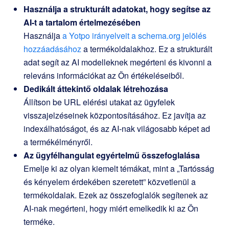
Használja a strukturált adatokat, hogy segítse az
AI-t a tartalom értelmezésében
Használja
a Yotpo irányelveit a schema.org jelölés
hozzáadásához
a termékoldalakhoz. Ez a strukturált
adat segít az AI modelleknek megérteni és kivonni a
releváns információkat az Ön értékeléseiből.
Dedikált áttekintő oldalak létrehozása
Állítson be URL elérési utakat az ügyfelek
visszajelzéseinek központosításához. Ez javítja az
indexálhatóságot, és az AI-nak világosabb képet ad
a termékélményről.
Az ügyfélhangulat egyértelmű összefoglalása
Emelje ki az olyan kiemelt témákat, mint a „Tartósság
és kényelem érdekében szeretett” közvetlenül a
termékoldalak. Ezek az összefoglalók segítenek az
AI-nak megérteni, hogy miért emelkedik ki az Ön
terméke.