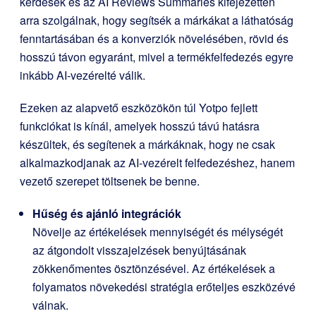
kérdések és az AI Reviews Summaries kifejezetten
arra szolgálnak, hogy segítsék a márkákat a láthatóság
fenntartásában és a konverziók növelésében, rövid és
hosszú távon egyaránt, mivel a termékfelfedezés egyre
inkább AI-vezérelté válik.
Ezeken az alapvető eszközökön túl Yotpo fejlett
funkciókat is kínál, amelyek hosszú távú hatásra
készültek, és segítenek a márkáknak, hogy ne csak
alkalmazkodjanak az AI-vezérelt felfedezéshez, hanem
vezető szerepet töltsenek be benne.
Hűség és ajánló integrációk
Növelje az értékelések mennyiségét és mélységét
az átgondolt visszajelzések benyújtásának
zökkenőmentes ösztönzésével. Az értékelések a
folyamatos növekedési stratégia erőteljes eszközévé
válnak.