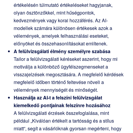
értékelésén túlmutató értékeléseket hagyjanak,
olyan ösztönzőkkel, mint hűségpontok,
kedvezmények vagy korai hozzáférés. Az AI-
modellek számára különösen értékesek azok a
vélemények, amelyek felhasználási eseteket,
előnyöket és összehasonlításokat említenek.
A felülvizsgálati élmény személyre szabása
Tailor a felülvizsgálati kéréseket aszerint, hogy mi
motiválja a különböző ügyfélszegmenseket a
visszajelzések megosztására. A megfelelő kérdések
megfelelő időben történő feltevése növeli a
vélemények mennyiségét és minőségét.
Használja az AI-t a felszíni felülvizsgálat
kiemelkedő pontjainak felszínre hozásához
A felülvizsgálati érzések összefoglalása, mint
például „Kiválóan értékelt a tartósság és a stílus
miatt”, segít a vásárlóknak gyorsan megérteni, hogy