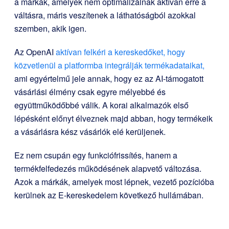
a márkák, amelyek nem optimalizálnak aktívan erre a
váltásra, máris veszítenek a láthatóságból azokkal
szemben, akik igen.
Az OpenAI
aktívan felkéri a kereskedőket, hogy
közvetlenül a platformba integrálják termékadataikat,
ami egyértelmű jele annak, hogy ez az AI-támogatott
vásárlási élmény csak egyre mélyebbé és
együttműködőbbé válik. A korai alkalmazók első
lépésként előnyt élveznek majd abban, hogy termékeik
a vásárlásra kész vásárlók elé kerüljenek.
Ez nem csupán egy funkciófrissítés, hanem a
termékfelfedezés működésének alapvető változása.
Azok a márkák, amelyek most lépnek, vezető pozícióba
kerülnek az E-kereskedelem következő hullámában.