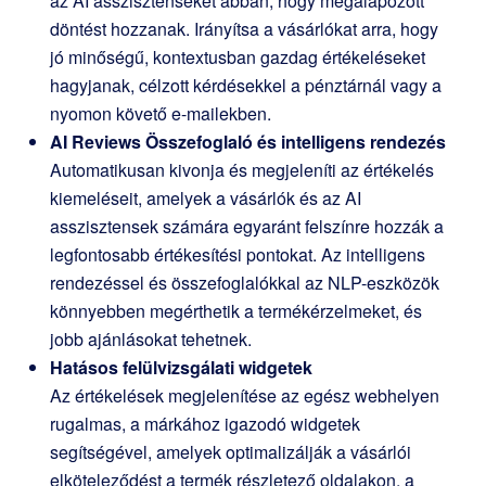
az AI asszisztenseket abban, hogy megalapozott
döntést hozzanak. Irányítsa a vásárlókat arra, hogy
jó minőségű, kontextusban gazdag értékeléseket
hagyjanak, célzott kérdésekkel a pénztárnál vagy a
nyomon követő e-mailekben.
AI Reviews Összefoglaló és intelligens rendezés
Automatikusan kivonja és megjeleníti az értékelés
kiemeléseit, amelyek a vásárlók és az AI
asszisztensek számára egyaránt felszínre hozzák a
legfontosabb értékesítési pontokat. Az intelligens
rendezéssel és összefoglalókkal az NLP-eszközök
könnyebben megérthetik a termékérzelmeket, és
jobb ajánlásokat tehetnek.
Hatásos felülvizsgálati widgetek
Az értékelések megjelenítése az egész webhelyen
rugalmas, a márkához igazodó widgetek
segítségével, amelyek optimalizálják a vásárlói
elköteleződést a termék részletező oldalakon, a