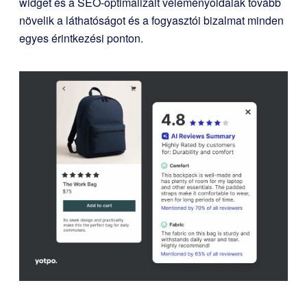
widget és a SEO-optimalizált véleményoldalak tovább
növelik a láthatóságot és a fogyasztói bizalmat minden
egyes érintkezési ponton.