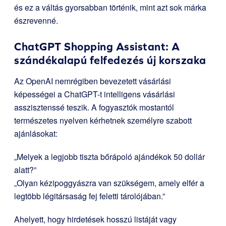
és ez a váltás gyorsabban történik, mint azt sok márka
észrevenné.
ChatGPT Shopping Assistant: A
szándékalapú felfedezés új korszaka
Az OpenAI nemrégiben bevezetett vásárlási
képességei a ChatGPT-t intelligens vásárlási
asszisztenssé teszik. A fogyasztók mostantól
természetes nyelven kérhetnek személyre szabott
ajánlásokat:
„Melyek a legjobb tiszta bőrápoló ajándékok 50 dollár
alatt?”
„Olyan kézipoggyászra van szükségem, amely elfér a
legtöbb légitársaság fej feletti tárolójában.”
Ahelyett, hogy hirdetések hosszú listáját vagy