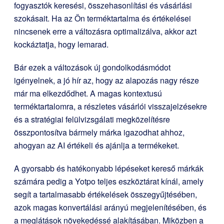
fogyasztók keresési, összehasonlítási és vásárlási
szokásait. Ha az Ön terméktartalma és értékelései
nincsenek erre a változásra optimalizálva, akkor azt
kockáztatja, hogy lemarad.
Bár ezek a változások új gondolkodásmódot
igényelnek, a jó hír az, hogy az alapozás nagy része
már ma elkezdődhet. A magas kontextusú
terméktartalomra, a részletes vásárlói visszajelzésekre
és a stratégiai felülvizsgálati megközelítésre
összpontosítva bármely márka igazodhat ahhoz,
ahogyan az AI értékeli és ajánlja a termékeket.
A gyorsabb és hatékonyabb lépéseket kereső márkák
számára pedig a Yotpo teljes eszköztárat kínál, amely
segít a tartalmasabb értékelések összegyűjtésében,
azok magas konvertálási arányú megjelenítésében, és
a meglátások növekedéssé alakításában. Miközben a