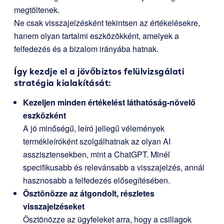
megtöltenek.
Ne csak visszajelzésként tekintsen az értékelésekre,
hanem olyan tartalmi eszközökként, amelyek a
felfedezés és a bizalom irányába hatnak.
Így kezdje el a jövőbiztos felülvizsgálati
stratégia kialakítását:
Kezeljen minden értékelést láthatóság-növelő
eszközként
A jó minőségű, leíró jellegű vélemények
termékleíróként szolgálhatnak az olyan AI
asszisztensekben, mint a ChatGPT. Minél
specifikusabb és relevánsabb a visszajelzés, annál
hasznosabb a felfedezés elősegítésében.
Ösztönözze az átgondolt, részletes
visszajelzéseket
Ösztönözze az ügyfeleket arra, hogy a csillagok