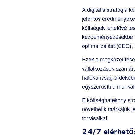
A digitális stratégia
jelentős eredményeket
költségek lehetővé te
kezdeményezésekbe tö
optimalizálást (SEO),
Ezek a megközelítése
vállalkozások számár
hatékonyság érdekében
egyszerűsíti a munkaf
E költséghatékony str
növelhetik márkájuk j
forrásaikat.
24/7 elérhető