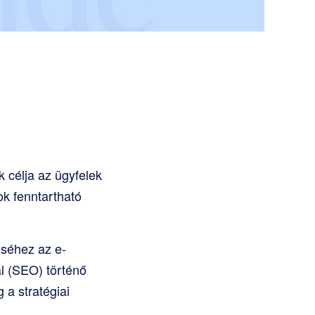
 célja az ügyfelek
ok fenntartható
éséhez az e-
l (SEO) történő
 a stratégiai