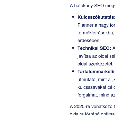
A hatékony SEO megva
Kulcsszókutatás
Planner a nagy fo
termékleírásokba,
érdekében.
A
Technikai SEO:
javítsa az oldal s
oldal szerkezetét.
Tartalommarketi
útmutató, mint a „
kulcsszavakat cél
forgalmat, mind az
A 2025-re vonatkozó t
oldalra történő optim