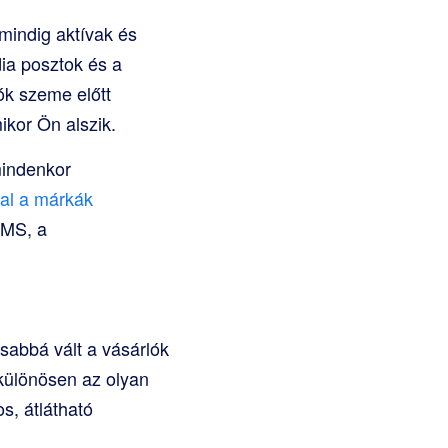
mindig aktívak és
ia posztok és a
ók szeme előtt
ikor Ön alszik.
mindenkor
val a márkák
SMS, a
sabbá vált a vásárlók
 különösen az olyan
os, átlátható