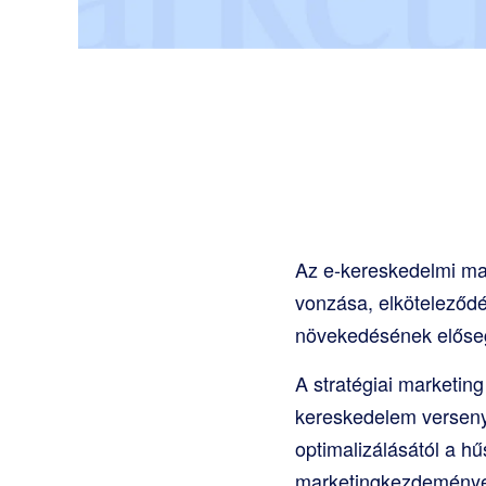
Az e-kereskedelmi mar
vonzása, elköteleződé
növekedésének előseg
A stratégiai marketin
kereskedelem versenyk
optimalizálásától a h
marketingkezdeményez