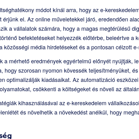
 költséghatékony módot kínál arra, hogy az e-kereskedel
 érjünk el. Az online műveletekkel járó, eredendően al
szik a vállalatok számára, hogy a magas megtérülésű digi
rténő befektetéseket helyezzék előtérbe, beleértve a 
 a közösségi média hirdetéseket és a pontosan célzott 
k a mérhető eredmények egyértelmű előnyét nyújtják, le
a, hogy szorosan nyomon kövessék teljesítményüket, és
 optimalizálják kiadásaikat. Az automatizáció eszközei 
olyamatokat, csökkenti a költségeket és növeli az által
atégiák kihasználásával az e-kereskedelem vállalkozás
elenlétét és növelhetik a növekedést anélkül, hogy meg
ség