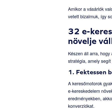
Amikor a vásárlók val
vetett bizalmuk, így 
32 e-keres
növelje vá
Készen áll arra, hogy
stratégia, amely segít
1. Fektessen 
A keresőmotorok gyakr
e-kereskedelem növeke
eredményekben, akkor
konverziókat.