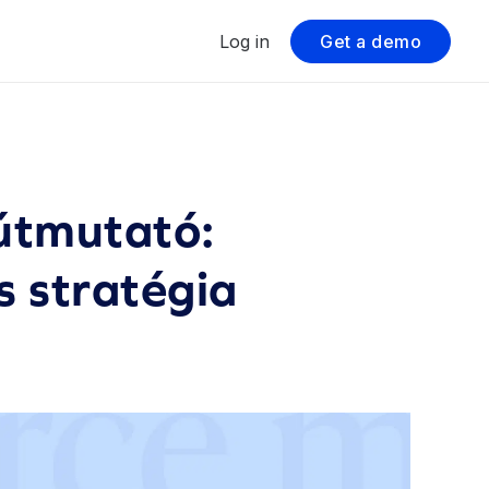
Log in
Get a demo
útmutató:
s stratégia