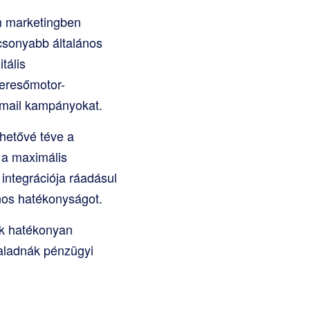
em marketingben
acsonyabb általános
tális
keresőmotor-
e-mail kampányokat.
hetővé téve a
 a maximális
integrációja ráadásul
ános hatékonyságot.
ok hatékonyan
haladnák pénzügyi