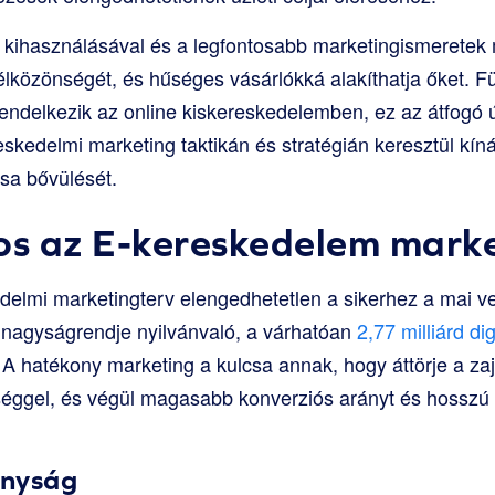
 kihasználásával és a legfontosabb marketingismeretek
élközönségét, és hűséges vásárlókká alakíthatja őket. Fü
 rendelkezik az online kiskereskedelemben, ez az átfogó 
kedelmi marketing taktikán és stratégián keresztül kínál
ása bővülését.
os az E-kereskedelem mark
delmi marketingterv elengedhetetlen a sikerhez a mai 
 nagyságrendje nyilvánvaló, a várhatóan
2,77 milliárd dig
 A hatékony marketing a kulcsa annak, hogy áttörje a zaj
séggel, és végül magasabb konverziós arányt és hosszú
onyság