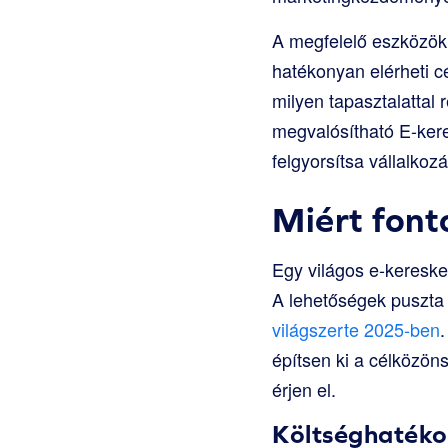
A megfelelő eszközök
hatékonyan elérheti c
milyen tapasztalattal
megvalósítható E-keres
felgyorsítsa vállalkoz
Miért font
Egy világos e-kereske
A lehetőségek puszta
világszerte 2025-ben
.
építsen ki a célközön
érjen el.
Költséghaték