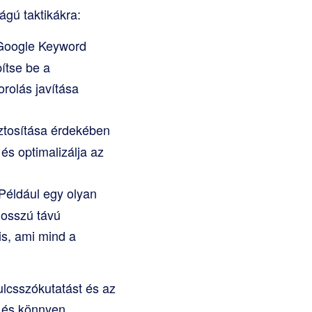
gú taktikákra:
 Google Keyword
ítse be a
rolás javítása
ztosítása érdekében
és optimalizálja az
Például egy olyan
hosszú távú
s, ami mind a
ulcsszókutatást és az
s és könnyen