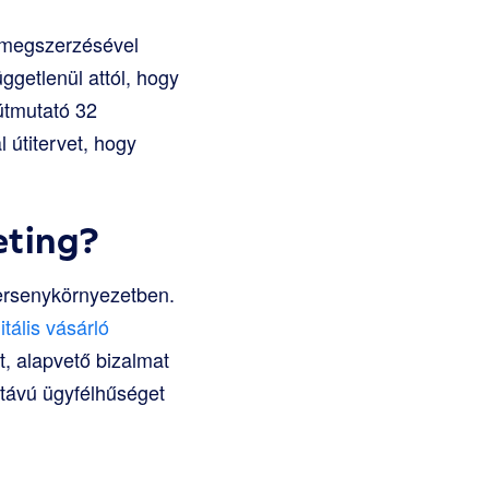
 megszerzésével
ggetlenül attól, hogy
útmutató 32
 útitervet, hogy
eting?
versenykörnyezetben.
itális vásárló
t, alapvető bizalmat
 távú ügyfélhűséget