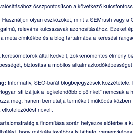
lósításához összpontosítson a következő kulcsfontossá
Használjon olyan eszközöket, mint a SEMrush vagy a
:
rgalmú, releváns kulcsszavak azonosításához. Ezeket ép
 a meta címkékbe és a blog tartalmába a keresési rangso
 keresőmotorok által kedvelt, zökkenőmentes élmény bi
ebességét, biztosítsa a mobilos alkalmazkodóképességet 
Informatív, SEO-barát blogbejegyzések közzététele. 
ng:
Hogyan stilizáljuk a legkelendőbb cipőinket” nemcsak a 
ozza meg, hanem bemutatja termékeit működés közben i
 elköteleződést növeli.
artalomstratégia finomítása során helyezze előtérbe a k
alizálást, hogy márkája továbbra is látható, versenyképe