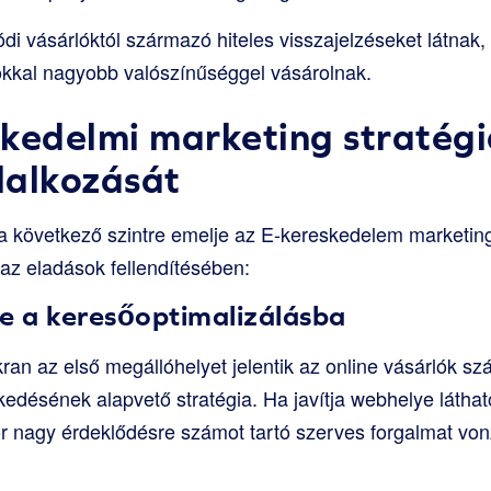
ódi vásárlóktól származó hiteles visszajelzéseket látna
sokkal nagyobb valószínűséggel vásárolnak.
kedelmi marketing stratégi
llalkozását
 a következő szintre emelje az E-kereskedelem marketin
 az eladások fellendítésében:
be a keresőoptimalizálásba
an az első megállóhelyet jelentik az online vásárlók s
désének alapvető stratégia. Ha javítja webhelye láthat
 nagy érdeklődésre számot tartó szerves forgalmat vonz