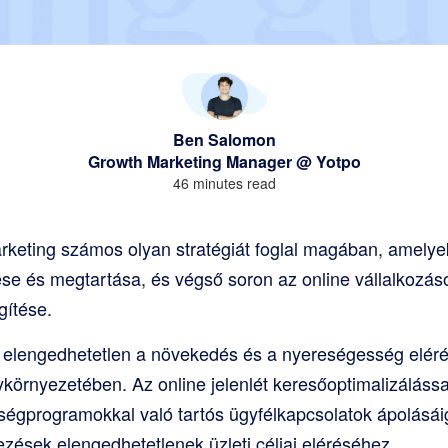
Ben Salomon
Growth Marketing Manager @ Yotpo
46 minutes read
keting számos olyan stratégiát foglal magában, amelyek
se és megtartása, és végső soron az online vállalkozás
ítése.
g elengedhetetlen a növekedés és a nyereségesség elér
örnyezetében. Az online jelenlét keresőoptimalizálássa
űségprogramokkal való tartós ügyfélkapcsolatok ápolásáig
ések elengedhetetlenek üzleti céljai eléréséhez.