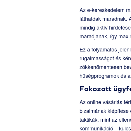
Az e-kereskedelem mar
láthatóak maradnak. 
mindig aktív hirdetése
maradjanak, így maxim
Ez a folyamatos jelen
rugalmasságot és kény
zökkenőmentesen bevo
hűségprogramok és az 
Fokozott ügyf
Az online vásárlás té
bizalmának kiépítése 
taktikák, mint az elle
kommunikáció – kulcs