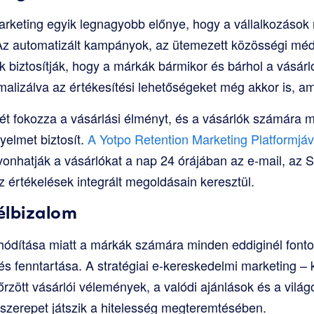
keting egyik legnagyobb előnye, hogy a vállalkozások 
Az automatizált kampányok, az ütemezett közösségi méd
k biztosítják, hogy a márkák bármikor és bárhol a vásárl
alizálva az értékesítési lehetőségeket még akkor is, am
lét fokozza a vásárlási élményt, és a vásárlók számára 
elmet biztosít.
A Yotpo Retention Marketing Platformjá
nhatják a vásárlókat a nap 24 órájában az e-mail, az 
értékelések integrált megoldásain keresztül.
élbizalom
rhódítása miatt a márkák számára minden eddiginél fonto
és fenntartása. A stratégiai e-kereskedelmi marketing –
nőrzött vásárlói vélemények, a valódi ajánlások és a világ
szerepet játszik a hitelesség megteremtésében.