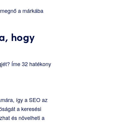
k, megnő a márkába
a, hogy
gjét? Íme 32 hatékony
zámára, így a SEO az
óságát a keresési
hat és növelheti a