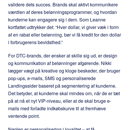
validere dets succes. Brands skal aktivt kommunikere
værdien af deres belønningsprogrammer, og hvordan
kunderne kan engagere sig i dem. Som Leanne
kortfattet udtrykker det: “Hver dollar, vi giver væk i form
af en rabat eller belønning, bør vi få kredit for den dollar
i forbrugerens bevidsthed.”
For DTC-brands, der ønsker at skille sig ud, er design
og kommunikation af belønninger afgørende. Nikki
lægger vægt på kreative og kloge beskeder, der bruger
pop-ups, e-mails, SMS og personaliserede
Landingssider baseret på segmentering af kunderne.
Det betyder, at kunderne skal mindes om, når de er tæt
på at nå et nyt VIP-niveau, eller at de skal bruge e-
mails med forladte indkøbskurve til at fremhæve
ventende point.
Nøglen er personalisering i loyalitet – at få