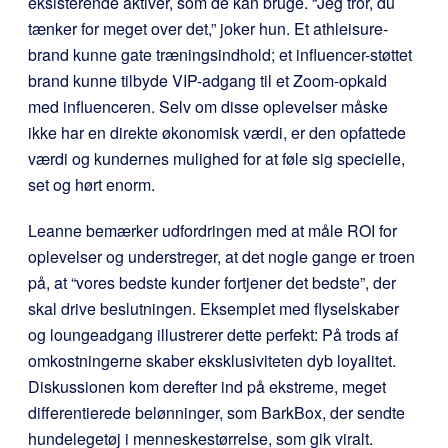
eksisterende aktiver, som de kan bruge. “Jeg tror, du
tænker for meget over det,” joker hun. Et athleisure-
brand kunne gate træningsindhold; et influencer-støttet
brand kunne tilbyde VIP-adgang til et Zoom-opkald
med influenceren. Selv om disse oplevelser måske
ikke har en direkte økonomisk værdi, er den opfattede
værdi og kundernes mulighed for at føle sig specielle,
set og hørt enorm.
Leanne bemærker udfordringen med at måle ROI for
oplevelser og understreger, at det nogle gange er troen
på, at “vores bedste kunder fortjener det bedste”, der
skal drive beslutningen. Eksemplet med flyselskaber
og loungeadgang illustrerer dette perfekt: På trods af
omkostningerne skaber eksklusiviteten dyb loyalitet.
Diskussionen kom derefter ind på ekstreme, meget
differentierede belønninger, som BarkBox, der sendte
hundelegetøj i menneskestørrelse, som gik viralt.