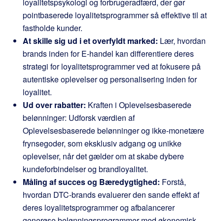
loyalitetspsykologi og forbrugeradfærd, der gør
pointbaserede loyalitetsprogrammer så effektive til at
fastholde kunder.
At skille sig ud i et overfyldt marked:
Lær, hvordan
brands inden for E-handel kan differentiere deres
strategi for loyalitetsprogrammer ved at fokusere på
autentiske oplevelser og personalisering inden for
loyalitet.
Ud over rabatter:
Kraften i Oplevelsesbaserede
belønninger: Udforsk værdien af
Oplevelsesbaserede belønninger og ikke-monetære
frynsegoder, som eksklusiv adgang og unikke
oplevelser, når det gælder om at skabe dybere
kundeforbindelser og brandloyalitet.
Måling af succes og Bæredygtighed:
Forstå,
hvordan DTC-brands evaluerer den sande effekt af
deres loyalitetsprogrammer og afbalancerer
generøse belønningsprogrammer med økonomisk