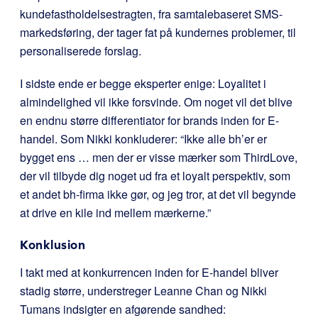
kundefastholdelsestragten, fra samtalebaseret SMS-
markedsføring, der tager fat på kundernes problemer, til
personaliserede forslag.
I sidste ende er begge eksperter enige: Loyalitet i
almindelighed vil ikke forsvinde. Om noget vil det blive
en endnu større differentiator for brands inden for E-
handel. Som Nikki konkluderer: “Ikke alle bh’er er
bygget ens … men der er visse mærker som ThirdLove,
der vil tilbyde dig noget ud fra et loyalt perspektiv, som
et andet bh-firma ikke gør, og jeg tror, at det vil begynde
at drive en kile ind mellem mærkerne.”
Konklusion
I takt med at konkurrencen inden for E-handel bliver
stadig større, understreger Leanne Chan og Nikki
Tumans indsigter en afgørende sandhed: