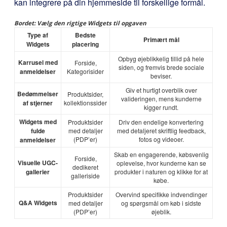
kan integrere på din hjemmeside til forskellige formål.
Bordet: Vælg den rigtige Widgets til opgaven
Type af
Bedste
Primært mål
Widgets
placering
Opbyg øjeblikkelig tillid på hele
Karrusel med
Forside,
siden, og fremvis brede sociale
anmeldelser
Kategorisider
beviser.
Giv et hurtigt overblik over
Bedømmelser
Produktsider,
valideringen, mens kunderne
af stjerner
kollektionssider
kigger rundt.
Widgets med
Produktsider
Driv den endelige konvertering
fulde
med detaljer
med detaljeret skriftlig feedback,
(PDP’er)
fotos og videoer.
anmeldelser
Skab en engagerende, købsvenlig
Forside,
Visuelle UGC-
oplevelse, hvor kunderne kan se
dedikeret
gallerier
produkter i naturen og klikke for at
galleriside
købe.
Produktsider
Overvind specifikke indvendinger
Q&A Widgets
med detaljer
og spørgsmål om køb i sidste
(PDP’er)
øjeblik.