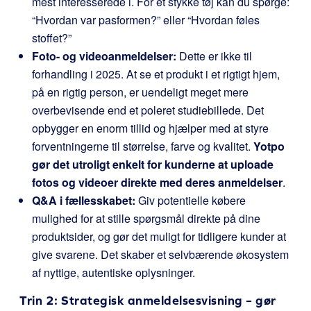
mest interesserede i. For et stykke tøj kan du spørge:
“Hvordan var pasformen?” eller “Hvordan føles
stoffet?”
Foto- og videoanmeldelser:
Dette er ikke til
forhandling i 2025. At se et produkt i et rigtigt hjem,
på en rigtig person, er uendeligt meget mere
overbevisende end et poleret studiebillede. Det
opbygger en enorm tillid og hjælper med at styre
forventningerne til størrelse, farve og kvalitet.
Yotpo
gør det utroligt enkelt for kunderne at uploade
fotos og videoer direkte med deres anmeldelser
.
Q&A i fællesskabet:
Giv potentielle købere
mulighed for at stille spørgsmål direkte på dine
produktsider, og gør det muligt for tidligere kunder at
give svarene. Det skaber et selvbærende økosystem
af nyttige, autentiske oplysninger.
Trin 2: Strategisk anmeldelsesvisning – gør