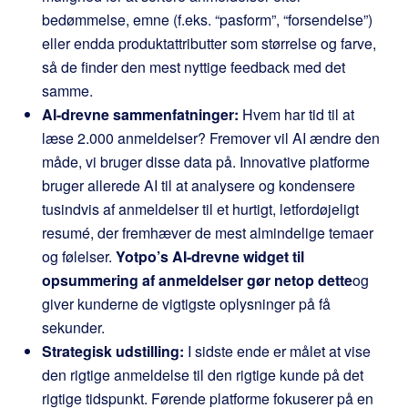
bedømmelse, emne (f.eks. “pasform”, “forsendelse”)
eller endda produktattributter som størrelse og farve,
så de finder den mest nyttige feedback med det
samme.
AI-drevne sammenfatninger:
Hvem har tid til at
læse 2.000 anmeldelser? Fremover vil AI ændre den
måde, vi bruger disse data på. Innovative platforme
bruger allerede AI til at analysere og kondensere
tusindvis af anmeldelser til et hurtigt, letfordøjeligt
resumé, der fremhæver de mest almindelige temaer
og følelser.
Yotpo’s AI-drevne widget til
opsummering af anmeldelser gør netop dette
og
giver kunderne de vigtigste oplysninger på få
sekunder.
Strategisk udstilling:
I sidste ende er målet at vise
den rigtige anmeldelse til den rigtige kunde på det
rigtige tidspunkt. Førende platforme fokuserer på en