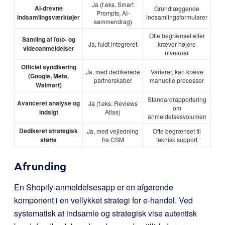
Ja (f.eks. Smart
AI-drevne
Grundlæggende
Prompts, AI-
indsamlingsværktøjer
indsamlingsformularer
sammendrag)
Ofte begrænset eller
Samling af foto- og
Ja, fuldt integreret
kræver højere
videoanmeldelser
niveauer
Officiel syndikering
Ja, med dedikerede
Varierer, kan kræve
(Google, Meta,
partnerskaber
manuelle processer
Walmart)
Standardrapportering
Avanceret analyse og
Ja (f.eks. Reviews
om
indsigt
Atlas)
anmeldelsesvolumen
Dedikeret strategisk
Ja, med vejledning
Ofte begrænset til
støtte
fra CSM
teknisk support
Afrunding
En Shopify-anmeldelsesapp er en afgørende
komponent i en vellykket strategi for e-handel. Ved
systematisk at indsamle og strategisk vise autentisk