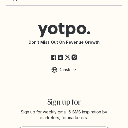
Yotpo vs PowerReviews
Contact Support
Yotpo vs BazaarVoice
Help Center
Yotpo vs Reviews.io
Connect with an Agency
Yotpo vs Rivo
Accessibility Statement
API Documentation
API Changelog
Yotpo Status
Don't Miss Out On Revenue Growth
FAQs
Dansk
Sign up for
Sign up for weekly email & SMS inspiration by
marketers, for marketers.