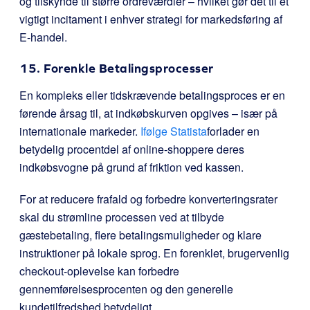
og tilskynde til større ordreværdier – hvilket gør det til et
vigtigt incitament i enhver strategi for markedsføring af
E-handel.
15. Forenkle Betalingsprocesser
En kompleks eller tidskrævende betalingsproces er en
førende årsag til, at indkøbskurven opgives – især på
internationale markeder.
Ifølge Statista
forlader en
betydelig procentdel af online-shoppere deres
indkøbsvogne på grund af friktion ved kassen.
For at reducere frafald og forbedre konverteringsrater
skal du strømline processen ved at tilbyde
gæstebetaling, flere betalingsmuligheder og klare
instruktioner på lokale sprog. En forenklet, brugervenlig
checkout-oplevelse kan forbedre
gennemførelsesprocenten og den generelle
kundetilfredshed betydeligt.