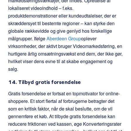
markedsføringsværktøjer, der findes. Oprettelse af
lokaliseret videoindhold – f.eks.
produktdemonstrationer eller kundeudtalelser, der er
skræddersyet til bestemte regioner – kan styrke den
globale rækkevidde og give genlyd hos forskellige
målgrupper. Ifølge
Aberdeen Group
oplever
virksomheder, der aktivt bruger Videomarkedsføring, en
hurtigere årlig omsætningsvækst end dem, der ikke gør,
hvilket viser dens evne til at skabe engagement og
salg.
14. Tilbyd gratis forsendelse
Gratis forsendelse er fortsat en topmotivator for online-
shoppere. Et stort flertal af forbrugerne betragter det
som en kritisk faktor, når de skal beslutte, om de vil
gennemføre et køb. At tilbyde gratis forsendelse kan
reducere friktionen ved kassen, øge Konverteringsrater