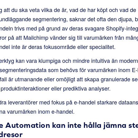
 att du ska veta vilka de är, vad de har köpt och vad de
rundläggande segmentering, saknar det ofta den djupa,
ndeln trivs med på grund av deras svagare Shopify-inte
ror på att Mailchimp vänder sig till varumärken från mån
andel inte är deras fokusområde eller specialitet.
ktyg kan vara klumpiga och mindre intuitiva än moderna
 segmenteringsdata som behövs för varumärken inom E-h
a fall är utmanande eller omöjligt att skapa granulerade 
 produktinteraktioner eller prediktiva analyser.
dra leverantörer med fokus på e-handel starkare dataansl
tjäna varumärken inom e-handel.
 Automation kan inte hålla jämna s
dresor