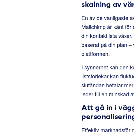
skalning av vä
En av de vanligaste a
Mailchimp är känt för
din kontaktlista växe
baserat på din plan – 
plattformen.
I synnerhet kan den k
liststorlekar kan fluk
slutändan betalar mer 
leder till en minskad 
Att gå in i vä
personaliserin
Effektiv marknadsföri