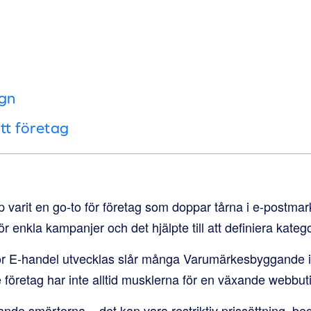
gn
itt företag
mp varit en go-to för företag som doppar tårna i e-postma
ör enkla kampanjer och det hjälpte till att definiera katego
ör E-handel utvecklas slår många Varumärkesbyggande i
e företag har inte alltid musklerna för en växande webbuti
de smärtorna – det kan vara restriktiv prissättning, be