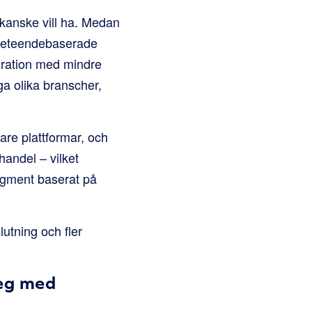
 kanske vill ha. Medan
 beteendebaserade
gration med mindre
ga olika branscher,
re plattformar, och
andel – vilket
segment baserat på
utning och fler
teg med