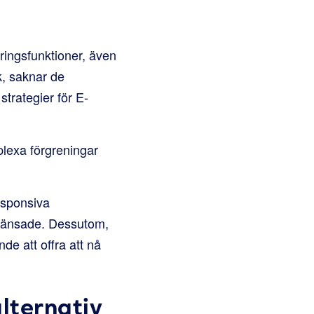
ringsfunktioner, även
k, saknar de
trategier för E-
lexa förgreningar
esponsiva
egränsade. Dessutom,
e att offra att nå
alternativ