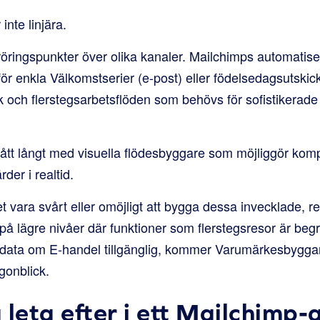
nte linjära.
röringspunkter över olika kanaler. Mailchimps automatise
för enkla Välkomstserier (e-post) eller födelsedagsutskic
 och flerstegsarbetsflöden som behövs för sofistikerade s
tt långt med visuella flödesbyggare som möjliggör komp
er i realtid.
 vara svårt eller omöjligt att bygga dessa invecklade, r
t på lägre nivåer där funktioner som flerstegsresor är b
data om E-handel tillgänglig, kommer Varumärkesbyggand
ögonblick.
 leta efter i ett Mailchimp-