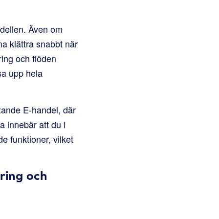
odellen. Även om
a klättra snabbt när
ring och flöden
åsa upp hela
xande E-handel, där
 innebär att du i
 funktioner, vilket
ring och