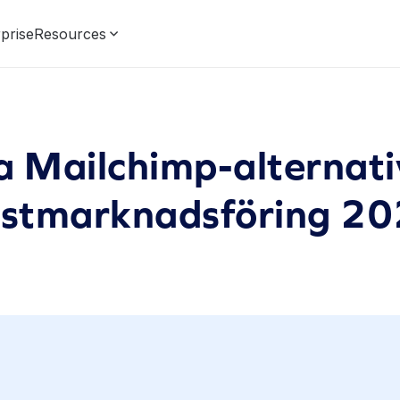
prise
Resources
a Mailchimp-alternativ
stmarknadsföring 2