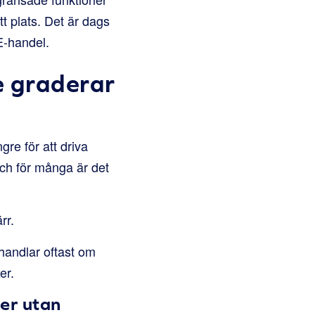
t plats. Det är dags
E-handel.
 graderar
gre för att driva
 och för många är det
rr.
 handlar oftast om
er.
der utan