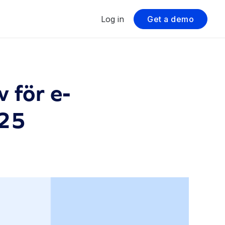
Log in
Get a demo
 för e-
025