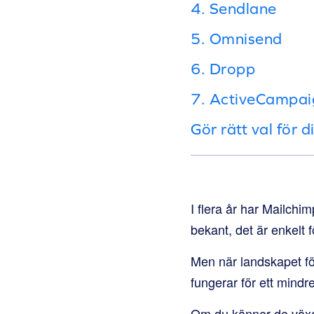
4. Sendlane
5. Omnisend
6. Dropp
7. ActiveCampai
Gör rätt val för d
I flera år har Mailchi
bekant, det är enkelt f
Men när landskapet f
fungerar för ett mindr
Om du känner de växan