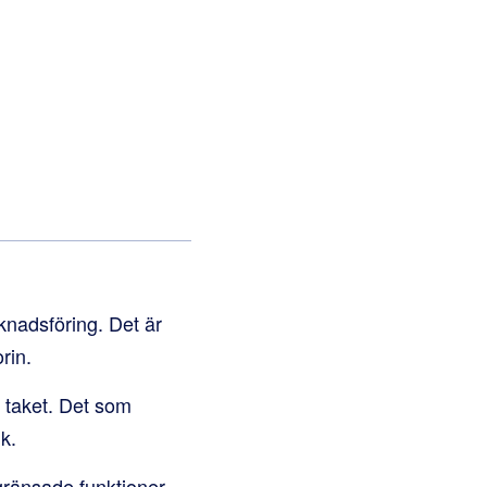
rknadsföring. Det är
rin.
 taket. Det som
k.
gränsade funktioner