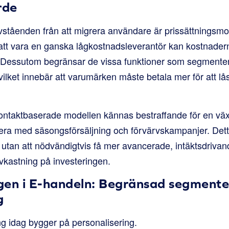
rde
vståenden från att migrera användare är prissättningsm
 att vara en ganska lågkostnadsleverantör kan kostnadern
r. Dessutom begränsar de vissa funktioner som segmente
vilket innebär att varumärken måste betala mer för att l
ontaktbaserade modellen kännas bestraffande för en vä
tuera med säsongsförsäljning och förvärvskampanjer. Detta
utan att nödvändigtvis få mer avancerade, intäktsdrivande
avkastning på investeringen.
ggen i E-handeln: Begränsad segmente
g
ng idag bygger på personalisering.