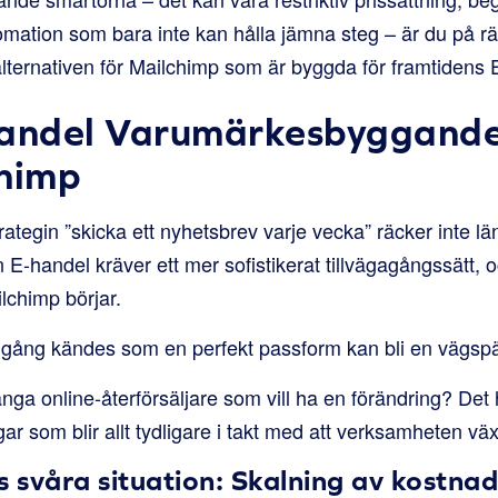
omation som bara inte kan hålla jämna steg – är du på rät
alternativen för Mailchimp som är byggda för framtidens 
handel Varumärkesbyggande
chimp
rategin ”skicka ett nyhetsbrev varje vecka” räcker inte län
rn E-handel kräver ett mer sofistikerat tillvägagångssätt,
lchimp börjar.
gång kändes som en perfekt passform kan bli en vägspä
nga online-återförsäljare som vill ha en förändring? Det
ar som blir allt tydligare i takt med att verksamheten väx
s svåra situation: Skalning av kostna