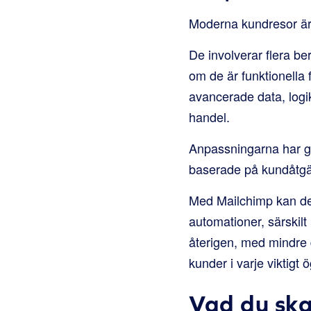
Moderna kundresor är i
De involverar flera be
om de är funktionella 
avancerade data, logik
handel.
Anpassningarna har gå
baserade på kundåtgärd
Med Mailchimp kan det
automationer, särskil
återigen, med mindre 
kunder i varje viktigt 
Vad du ska