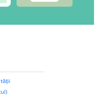
tății
tul)