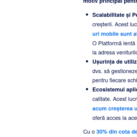
motiv principal pentr
Scalabilitate și 
creșterii. Acest l
uri mobile sunt 
O Platformă lentă 
la adresa venituri
Ușurința de utiliz
dvs. să gestionez
pentru fiecare sc
Ecosistemul aplic
calitate. Acest lu
acum creșterea uti
oferă acces la ace
Cu o
30% din cota de