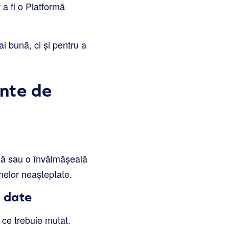
 a fi o Platformă
i bună, ci și pentru a
inte de
ină sau o învălmășeală
melor neașteptate.
e date
 ce trebuie mutat.