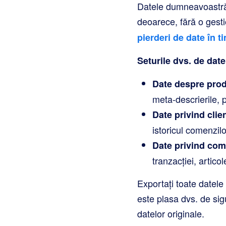
Datele dumneavoastră 
deoarece, fără o gest
pierderi de date în t
Seturile dvs. de dat
Date despre pro
meta-descrierile, pr
Date privind clien
istoricul comenzilo
Date privind com
tranzacției, articol
Exportați toate datele
este plasa dvs. de sig
datelor originale.