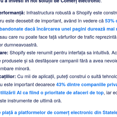
.
u a investi în noi soluții de Comerț electronic
Infrastructura robustă a Shopify este constru
Performanță:
ucru este deosebit de important, având în vedere că
53% d
abandonate dacă
încărcarea unei pagini durează mai 
sau care nu poate face față vârfurilor de trafic reprezint
lor dumneavoastră.
Shopify este renumit pentru interfața sa intuitivă. A
are:
e produsele și să desfășoare campanii fără a avea nevoi
himbare minoră.
Cu mii de aplicații, puteți construi o suită tehn
ațiilor:
cru este important deoarece
43% dintre companiile pri
, iar 
lizării AI ca fiind o prioritate de afaceri de top
ste instrumente de ultimă oră.
 piață a platformelor de comerț electronic din Statel