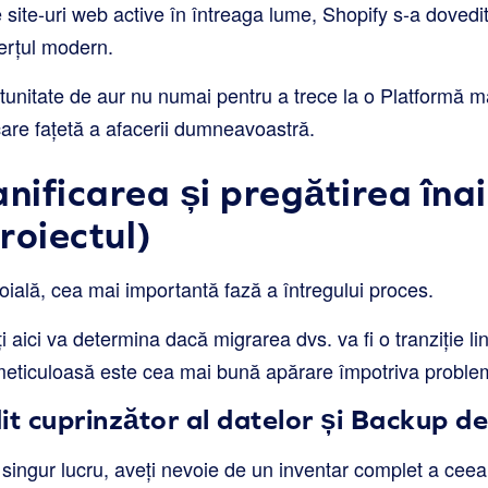
site-uri web active în întreaga lume, Shopify s-a dovedit
erțul modern.
unitate de aur nu numai pentru a trece la o Platformă ma
ecare fațetă a afacerii dumneavoastră.
anificarea și pregătirea îna
roiectul)
oială, cea mai importantă fază a întregului proces.
 aici va determina dacă migrarea dvs. va fi o tranziție l
 meticuloasă este cea mai bună apărare împotriva proble
it cuprinzător al datelor și Backup d
 singur lucru, aveți nevoie de un inventar complet a ceea