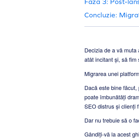
Faza 3: Post-lans
Concluzie: Migra
Decizia de a vă muta 
atât incitant și, să fim
Migrarea unei platfor
Dacă este bine făcut, 
poate îmbunătăți drama
SEO distrus și clienți f
Dar nu trebuie să o fac
Gândiți-vă la acest g