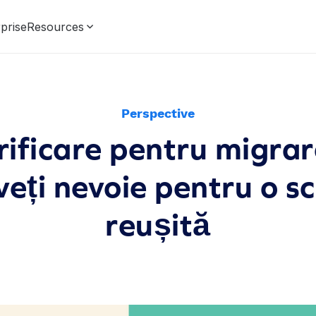
prise
Resources
Perspective
rificare pentru migra
veți nevoie pentru o 
reușită