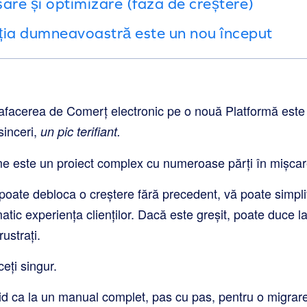
are și optimizare (faza de creștere)
ția dumneavoastră este un nou început
afacerea de Comerț electronic pe o nouă Platformă este 
 sinceri,
un pic terifiant.
me este un proiect complex cu numeroase părți în mișcar
poate debloca o creștere fără precedent, vă poate simplif
tic experiența clienților. Dacă este greșit, poate duce la
rustrați.
eți singur.
hid ca la un manual complet, pas cu pas, pentru o migrar