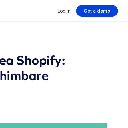
Log in
Get a demo
rea Shopify:
schimbare