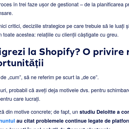
roces în trei faze ușor de gestionat – de la planificarea 
nsare.
ci critici, deciziile strategice pe care trebuie să le luați 
n toate acestea: relațiile cu clienții câștigate cu greu.
igrezi la Shopify? O privire
rtunității
de „cum”, să ne referim pe scurt la „de ce”.
duri, probabil că aveți deja motivele dvs. pentru schimbar
entru care lucrați.
ză din motive concrete; de fapt, un
studiu Deloitte a co
nuntul
au citat problemele continue legate de platfor