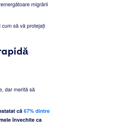
premergătoare migrării
și cum să vă protejați
 rapidă
e, dar merită să
nstatat că
67% dintre
mele învechite ca