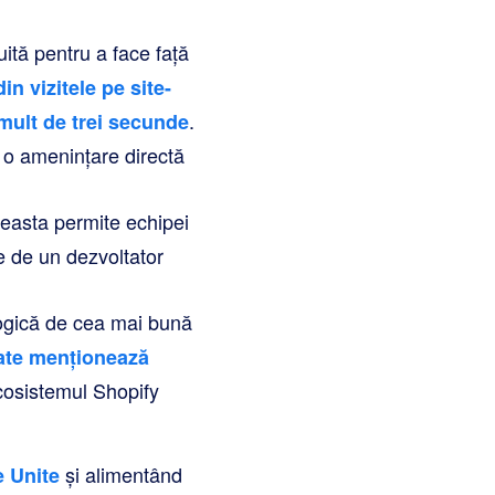
ită pentru a face față
in vizitele pe site-
.
mult de trei secunde
ă o amenințare directă
ceasta permite echipei
e de un dezvoltator
ologică de cea mai bună
vate menționează
ecosistemul Shopify
și alimentând
e Unite