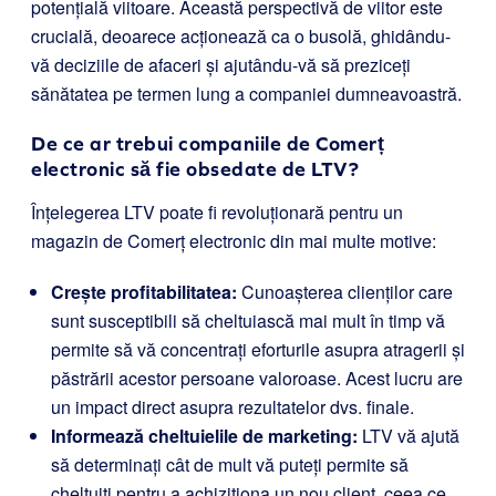
potențială viitoare. Această perspectivă de viitor este
crucială, deoarece acționează ca o busolă, ghidându-
vă deciziile de afaceri și ajutându-vă să preziceți
sănătatea pe termen lung a companiei dumneavoastră.
De ce ar trebui companiile de Comerț
electronic să fie obsedate de LTV?
Înțelegerea LTV poate fi revoluționară pentru un
magazin de Comerț electronic din mai multe motive:
Crește profitabilitatea:
Cunoașterea clienților care
sunt susceptibili să cheltuiască mai mult în timp vă
permite să vă concentrați eforturile asupra atragerii și
păstrării acestor persoane valoroase. Acest lucru are
un impact direct asupra rezultatelor dvs. finale.
Informează cheltuielile de marketing:
LTV vă ajută
să determinați cât de mult vă puteți permite să
cheltuiți pentru a achiziționa un nou client, ceea ce