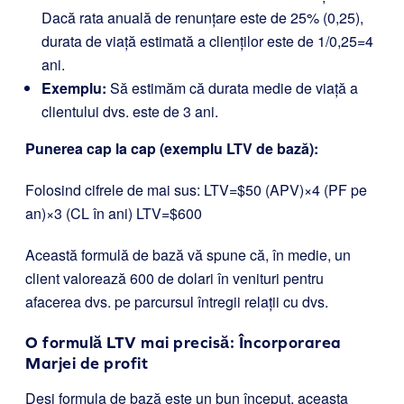
Dacă rata anuală de renunțare este de 25% (0,25),
durata de viață estimată a clienților este de 1/0,25=4
ani.
Exemplu:
Să estimăm că durata medie de viață a
clientului dvs. este de 3 ani.
Punerea cap la cap (exemplu LTV de bază):
Folosind cifrele de mai sus: LTV=$50 (APV)×4 (PF pe
an)×3 (CL în ani) LTV=$600
Această formulă de bază vă spune că, în medie, un
client valorează 600 de dolari în venituri pentru
afacerea dvs. pe parcursul întregii relații cu dvs.
O formulă LTV mai precisă: Încorporarea
Marjei de profit
Deși formula de bază este un bun început, aceasta