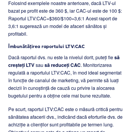
Folosind exemplele noastre anterioare, dacă LTV-ul
bazat pe profit este de 360 $, iar CAC-ul este de 100 $:
Raportul LTV:CAC=$360/$100=3,6:1 Acest raport de
3,6:1 sugerează un model de afaceri sănătos și
profitabil.
Îmbunătățirea raportului LTV:CAC
Dacă raportul dvs. nu este la nivelul dorit, puteți fie
să
creșteți LTV
sau
să reduceți CAC
. Monitorizarea
regulată a raportului LTV:CAC, în mod ideal segmentat
în funcție de canalul de marketing, vă permite să luați
decizii în cunoștință de cauză cu privire la alocarea
bugetului pentru a obține cele mai bune rezultate.
Pe scurt, raportul LTV:CAC este o măsură critică pentru
sănătatea afacerii dvs., indicând dacă eforturile dvs. de
achiziție a clienților sunt profitabile pe termen lung.