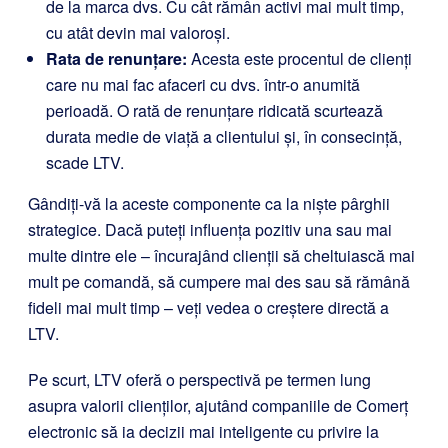
de la marca dvs. Cu cât rămân activi mai mult timp,
cu atât devin mai valoroși.
Rata de renunțare:
Acesta este procentul de clienți
care nu mai fac afaceri cu dvs. într-o anumită
perioadă. O rată de renunțare ridicată scurtează
durata medie de viață a clientului și, în consecință,
scade LTV.
Gândiți-vă la aceste componente ca la niște pârghii
strategice. Dacă puteți influența pozitiv una sau mai
multe dintre ele – încurajând clienții să cheltuiască mai
mult pe comandă, să cumpere mai des sau să rămână
fideli mai mult timp – veți vedea o creștere directă a
LTV.
Pe scurt, LTV oferă o perspectivă pe termen lung
asupra valorii clienților, ajutând companiile de Comerț
electronic să ia decizii mai inteligente cu privire la