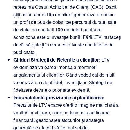
reprezintă Costul Achiziției de Clienți (CAC). Dacă
știți că un anumit tip de client generează de obicei
un profit de 500 de dolari pe parcursul duratei sale
de viață, să cheltuiți 100 de dolari pentru a-l
achiziționa este o investiție bună. Fără LTV, nu faceți
decât să ghiciți în ceea ce privește cheltuielile de
publicitate.
Ghiduri Strategii de Retenție a clienților:
LTV
evidențiază valoarea imensă a menținerii
angajamentului clienților. Când vedeți cât de mult
valorează un client fidel, investiția în Strategii de
fidelizare devine o prioritate evidentă.
Îmbunătățește previziunile și planificarea:
Previziunile LTV exacte oferă o imagine mai clară a
veniturilor viitoare, ceea ce face ca planificarea
financiară, gestionarea stocurilor și strategia
generală de afaceri să fie mai solide.