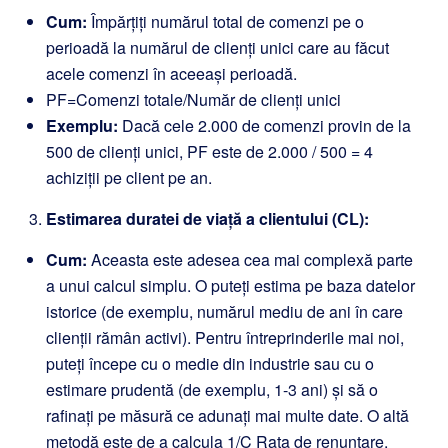
Cum:
Împărțiți numărul total de comenzi pe o
perioadă la numărul de clienți unici care au făcut
acele comenzi în aceeași perioadă.
PF=Comenzi totale/Număr de clienți unici
Exemplu:
Dacă cele 2.000 de comenzi provin de la
500 de clienți unici, PF este de 2.000 / 500 = 4
achiziții pe client pe an.
Estimarea duratei de viață a clientului (CL):
Cum:
Aceasta este adesea cea mai complexă parte
a unui calcul simplu. O puteți estima pe baza datelor
istorice (de exemplu, numărul mediu de ani în care
clienții rămân activi). Pentru întreprinderile mai noi,
puteți începe cu o medie din industrie sau cu o
estimare prudentă (de exemplu, 1-3 ani) și să o
rafinați pe măsură ce adunați mai multe date. O altă
metodă este de a calcula 1/C Rata de renunțare.