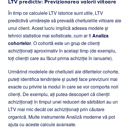
LTV predictiv: Previzionarea valorii viitoare
În timp ce calculele LTV istorice sunt utile, LTV
predictivă urmărește să prevadă cheltuielile viitoare ale
unui client. Acest lucru implică adesea modele și
tehnici statistice mai sofisticate, cum ar fi
Analiza
cohortelor
. O cohortă este un grup de clienți
achiziționați aproximativ în același timp (de exemplu,
toți clienții care au făcut prima achiziție în ianuarie).
Urmărind modelele de cheltuieli ale diferitelor cohorte,
puteți identifica tendințele și puteți face previziuni mai
exacte cu privire la modul în care se vor comporta noii
clienți. De exemplu, ați putea descoperi că clienții
achiziționați în timpul unei reduceri de sărbători au un
LTV mai mic decât cei achiziționați prin căutare
organică. Multe instrumente Analiză moderne vă pot
ajuta cu aceste calcule avansate.