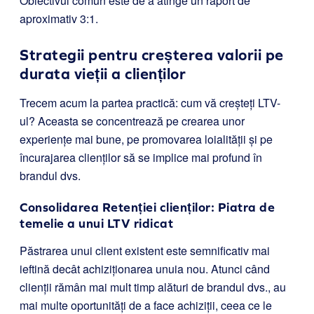
Obiectivul comun este de a atinge un raport de
aproximativ 3:1.
Strategii pentru creșterea valorii pe
durata vieții a clienților
Trecem acum la partea practică: cum vă creșteți LTV-
ul? Aceasta se concentrează pe crearea unor
experiențe mai bune, pe promovarea loialității și pe
încurajarea clienților să se implice mai profund în
brandul dvs.
Consolidarea Retenției clienților: Piatra de
temelie a unui LTV ridicat
Păstrarea unui client existent este semnificativ mai
ieftină decât achiziționarea unuia nou. Atunci când
clienții rămân mai mult timp alături de brandul dvs., au
mai multe oportunități de a face achiziții, ceea ce le