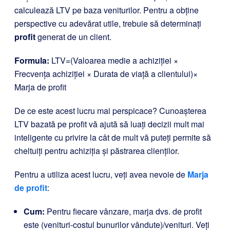
calculează LTV pe baza veniturilor. Pentru a obține
perspective cu adevărat utile, trebuie să determinați
profit
generat de un client.
Formula:
LTV=(Valoarea medie a achiziției ×
Frecvența achiziției × Durata de viață a clientului)×
Marja de profit
De ce este acest lucru mai perspicace? Cunoașterea
LTV bazată pe profit vă ajută să luați decizii mult mai
inteligente cu privire la cât de mult vă puteți permite să
cheltuiți pentru achiziția și păstrarea clienților.
Pentru a utiliza acest lucru, veți avea nevoie de
Marja
de profit
:
Cum:
Pentru fiecare vânzare, marja dvs. de profit
este (venituri-costul bunurilor vândute)/venituri. Veți