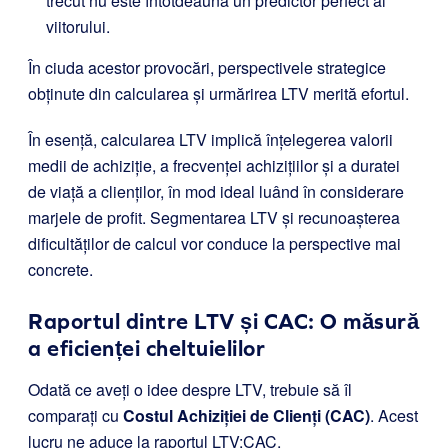
trecut nu este întotdeauna un predictor perfect al
viitorului.
În ciuda acestor provocări, perspectivele strategice
obținute din calcularea și urmărirea LTV merită efortul.
În esență, calcularea LTV implică înțelegerea valorii
medii de achiziție, a frecvenței achizițiilor și a duratei
de viață a clienților, în mod ideal luând în considerare
marjele de profit. Segmentarea LTV și recunoașterea
dificultăților de calcul vor conduce la perspective mai
concrete.
Raportul dintre LTV și CAC: O măsură
a eficienței cheltuielilor
Odată ce aveți o idee despre LTV, trebuie să îl
comparați cu
Costul Achiziției de Clienți (CAC)
. Acest
lucru ne aduce la raportul LTV:CAC.