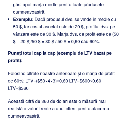
găsi apoi marja medie pentru toate produsele
dumneavoastră.
Exemplu:
Dacă produsul dvs. se vinde în medie cu
50 $, iar costul asociat este de 20 $, profitul dvs. pe
vânzare este de 30 $. Marja dvs. de profit este de (50
$ – 20 $)/50 $ = 30 $ / 50 $ = 0,60 sau 60%.
Puneți totul cap la cap (exemplu de LTV bazat pe
profit):
Folosind cifrele noastre anterioare și o marjă de profit
de 60%: LTV=($50×4×3)×0.60 LTV=$600×0.60
LTV=$360
Această cifră de 360 de dolari este o măsură mai
realistă a valorii reale a unui client pentru afacerea
dumneavoastră.