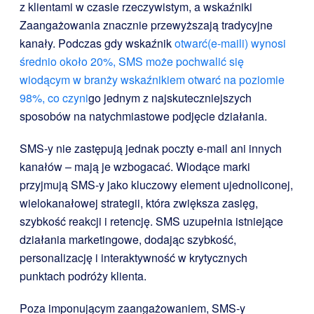
z klientami w czasie rzeczywistym, a wskaźniki
Zaangażowania znacznie przewyższają tradycyjne
kanały. Podczas gdy wskaźnik
otwarć(e-maili) wynosi
średnio około 20%, SMS może pochwalić się
wiodącym w branży wskaźnikiem otwarć na poziomie
98%, co czyni
go jednym z najskuteczniejszych
sposobów na natychmiastowe podjęcie działania.
SMS-y nie zastępują jednak poczty e-mail ani innych
kanałów – mają je wzbogacać. Wiodące marki
przyjmują SMS-y jako kluczowy element ujednoliconej,
wielokanałowej strategii, która zwiększa zasięg,
szybkość reakcji i retencję. SMS uzupełnia istniejące
działania marketingowe, dodając szybkość,
personalizację i interaktywność w krytycznych
punktach podróży klienta.
Poza imponującym zaangażowaniem, SMS-y