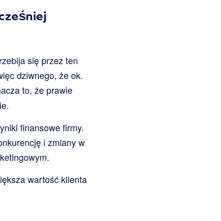
cześniej
ebija się przez ten
więc dziwnego, że ok.
acza to, że prawie
ie.
iki finansowe firmy.
onkurencję i zmiany w
rketingowym.
iększa wartość klienta