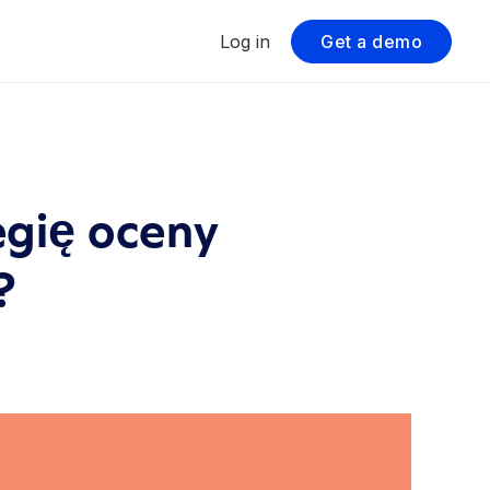
Log in
Get a demo
gię oceny
?