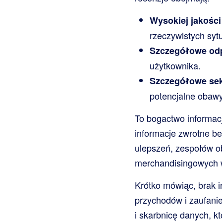
Wysokiej jakości 
rzeczywistych syt
Szczegółowe odp
użytkownika.
Szczegółowe sek
potencjalne obawy
To bogactwo informacj
informacje zwrotne b
ulepszeń, zespołów ob
merchandisingowych w
Krótko mówiąc, brak 
przychodów i zaufanie 
i skarbnicę danych, k