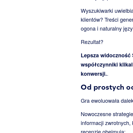
Wyszukiwarki uwielbiaj
klientów? Treści gen
ogona i naturalny jęz
Rezultat?
Lepsza widoczność S
współczynniki klika
.
konwersji.
Od prostych o
Gra ewoluowała dalek
Nowoczesne strategie
informacji zwrotnych,
recenzje obejmują: