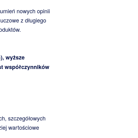
trumień nowych opinii
luczowe z długiego
roduktów.
), wyższe
ost współczynników
ych, szczegółowych
ziej wartościowe