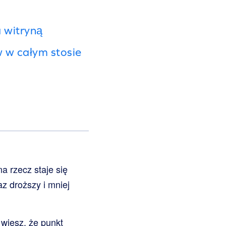
 witryną
 w całym stosie
a rzecz staje się
az droższy i mniej
wiesz, że punkt