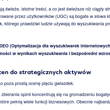
ą świeże, istotne treści, a co jest świeższe niż ciągły s
erowane przez użytkowników (UGC) są bogate w słowa k
yk, którego prawdziwi ludzie używają do wyszukiwania p
EO (Optymalizacja dla wyszukiwarek internetowych
lności w wynikach wyszukiwania i bezpośredni wzr
cen do strategicznych aktywów
o poza prostą ocenę pięciu gwiazdek.
 zbierania opinii koncentrują się na gromadzeniu bogat
 które pełnią wiele funkcji biznesowych. Obecnie najbard