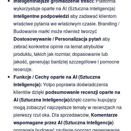
Inteligentniejsze gromadzenie treści:
Platforma
wykorzystuje oparte na AI (Sztuczna inteligencja)
inteligentne podpowiedzi
aby zadawać klientom
właściwe pytania we właściwym czasie. Branding /
Budowanie marki może również tworzyć
Dostosowywanie / Personalizacja pytań
aby
zebrać konkretne opinie na temat atrybutów
produktu, takich jak rozmiar, dopasowanie lub
jakość, generując bardziej szczegółowe i pomocne
recenzje.
Funkcje / Cechy oparte na AI (Sztuczna
inteligencja):
Yotpo poprawia doświadczenia
klientów dzięki
podsumowanie recenzji oparte na
AI (Sztuczna inteligencja)
dzięki czemu kupujący
mogą zobaczyć najczęstsze tematy w recenzjach na
pierwszy rzut oka. Dla sprzedawców,
Komentarze
wspomagane przez AI (Sztuczna inteligencja)
pomagają budować zaufanie poprzez generowanie