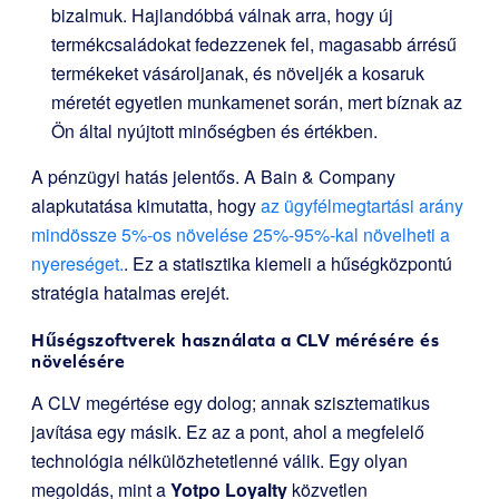
bizalmuk. Hajlandóbbá válnak arra, hogy új
termékcsaládokat fedezzenek fel, magasabb árrésű
termékeket vásároljanak, és növeljék a kosaruk
méretét egyetlen munkamenet során, mert bíznak az
Ön által nyújtott minőségben és értékben.
A pénzügyi hatás jelentős. A Bain & Company
alapkutatása kimutatta, hogy
az ügyfélmegtartási arány
mindössze 5%-os növelése 25%-95%-kal növelheti a
nyereséget.
. Ez a statisztika kiemeli a hűségközpontú
stratégia hatalmas erejét.
Hűségszoftverek használata a CLV mérésére és
növelésére
A CLV megértése egy dolog; annak szisztematikus
javítása egy másik. Ez az a pont, ahol a megfelelő
technológia nélkülözhetetlenné válik. Egy olyan
megoldás, mint a
Yotpo Loyalty
közvetlen