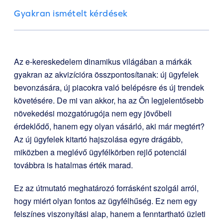
Gyakran ismételt kérdések
Az e-kereskedelem dinamikus világában a márkák
gyakran az akvizícióra összpontosítanak: új ügyfelek
bevonzására, új piacokra való belépésre és új trendek
követésére. De mi van akkor, ha az Ön legjelentősebb
növekedési mozgatórugója nem egy jövőbeli
érdeklődő, hanem egy olyan vásárló, aki már megtért?
Az új ügyfelek kitartó hajszolása egyre drágább,
miközben a meglévő ügyfélkörben rejlő potenciál
továbbra is hatalmas érték marad.
Ez az útmutató meghatározó forrásként szolgál arról,
hogy miért olyan fontos az ügyfélhűség. Ez nem egy
felszínes viszonyítási alap, hanem a fenntartható üzleti