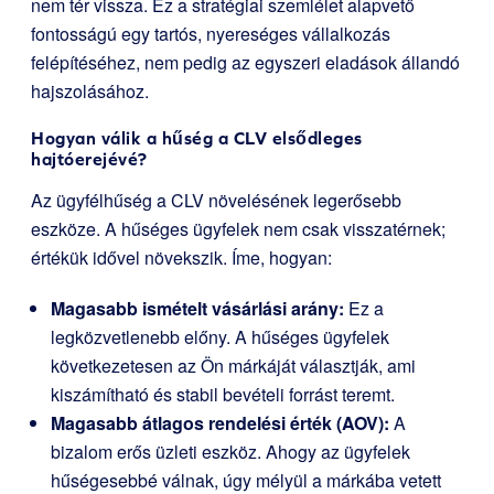
nem tér vissza. Ez a stratégiai szemlélet alapvető
fontosságú egy tartós, nyereséges vállalkozás
felépítéséhez, nem pedig az egyszeri eladások állandó
hajszolásához.
Hogyan válik a hűség a CLV elsődleges
hajtóerejévé?
Az ügyfélhűség a CLV növelésének legerősebb
eszköze. A hűséges ügyfelek nem csak visszatérnek;
értékük idővel növekszik. Íme, hogyan:
Magasabb ismételt vásárlási arány:
Ez a
legközvetlenebb előny. A hűséges ügyfelek
következetesen az Ön márkáját választják, ami
kiszámítható és stabil bevételi forrást teremt.
Magasabb átlagos rendelési érték (AOV):
A
bizalom erős üzleti eszköz. Ahogy az ügyfelek
hűségesebbé válnak, úgy mélyül a márkába vetett