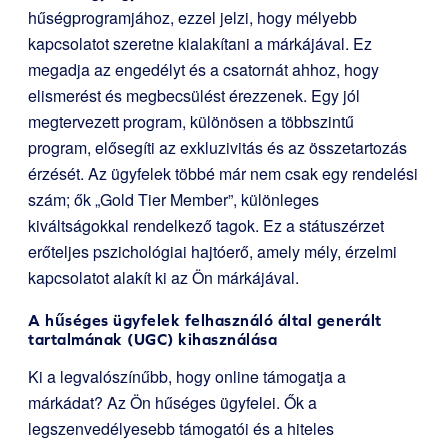
hűségprogramjához, ezzel jelzi, hogy mélyebb
kapcsolatot szeretne kialakítani a márkájával. Ez
megadja az engedélyt és a csatornát ahhoz, hogy
elismerést és megbecsülést érezzenek. Egy jól
megtervezett program, különösen a többszintű
program, elősegíti az exkluzivitás és az összetartozás
érzését. Az ügyfelek többé már nem csak egy rendelési
szám; ők „Gold Tier Member”, különleges
kiváltságokkal rendelkező tagok. Ez a státuszérzet
erőteljes pszichológiai hajtóerő, amely mély, érzelmi
kapcsolatot alakít ki az Ön márkájával.
A hűséges ügyfelek felhasználó által generált
tartalmának (UGC) kihasználása
Ki a legvalószínűbb, hogy online támogatja a
márkádat? Az Ön hűséges ügyfelei. Ők a
legszenvedélyesebb támogatói és a hiteles