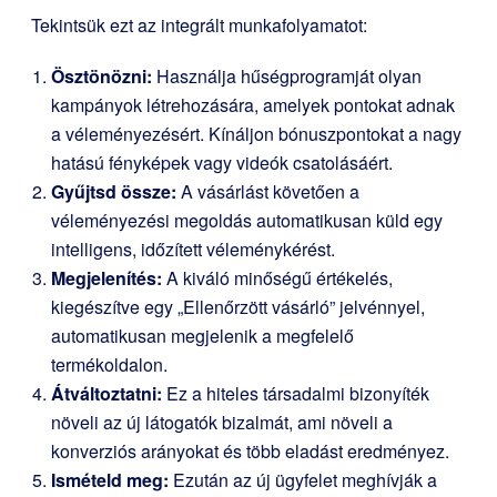
Tekintsük ezt az integrált munkafolyamatot:
Ösztönözni:
Használja hűségprogramját olyan
kampányok létrehozására, amelyek pontokat adnak
a véleményezésért. Kínáljon bónuszpontokat a nagy
hatású fényképek vagy videók csatolásáért.
Gyűjtsd össze:
A vásárlást követően a
véleményezési megoldás automatikusan küld egy
intelligens, időzített véleménykérést.
Megjelenítés:
A kiváló minőségű értékelés,
kiegészítve egy „Ellenőrzött vásárló” jelvénnyel,
automatikusan megjelenik a megfelelő
termékoldalon.
Átváltoztatni:
Ez a hiteles társadalmi bizonyíték
növeli az új látogatók bizalmát, ami növeli a
konverziós arányokat és több eladást eredményez.
Ismételd meg:
Ezután az új ügyfelet meghívják a