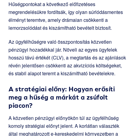
Hűségpontokat a következő előfizetéses
megrendelésükre fordítsák, így olyan súrlódásmentes
élményt teremtve, amely drámaian csökkenti a
lemorzsolódást és kiszámítható bevételt biztosít.
Az ügyfélhűségre való összpontosítás közvetlen
pénzügyi hozadékkal jár. Növeli az egyes ügyfelek
hosszú távú értékét (CLV), a megtartás és az ajánlások
révén jelentősen csökkenti az akvizíciós költségeket,
és stabil alapot teremt a kiszámítható bevételekre.
A stratégiai előny: Hogyan erősíti
meg a hűség a márkát a zsúfolt
piacon?
A közvetlen pénzügyi előnyökön túl az ügyfélhűség
komoly stratégiai előnyt jelent. A korlátlan választék
által meghatározott e-kereskedelmi környezetben a