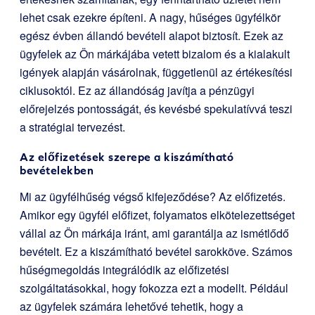
lehet csak ezekre építeni. A nagy, hűséges ügyfélkör
egész évben állandó bevételi alapot biztosít. Ezek az
ügyfelek az Ön márkájába vetett bizalom és a kialakult
igények alapján vásárolnak, függetlenül az értékesítési
ciklusoktól. Ez az állandóság javítja a pénzügyi
előrejelzés pontosságát, és kevésbé spekulatívvá teszi
a stratégiai tervezést.
Az előfizetések szerepe a kiszámítható
bevételekben
Mi az ügyfélhűség végső kifejeződése? Az előfizetés.
Amikor egy ügyfél előfizet, folyamatos elkötelezettséget
vállal az Ön márkája iránt, ami garantálja az ismétlődő
bevételt. Ez a kiszámítható bevétel sarokköve. Számos
hűségmegoldás integrálódik az előfizetési
szolgáltatásokkal, hogy fokozza ezt a modellt. Például
az ügyfelek számára lehetővé tehetik, hogy a