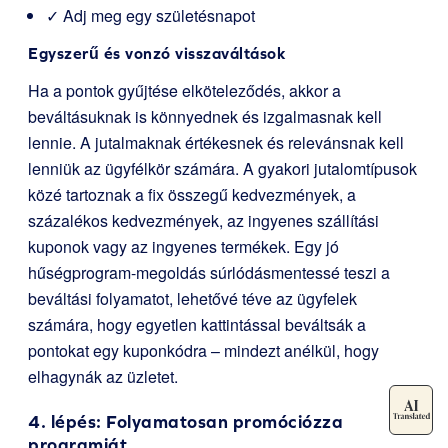
✓ Adj meg egy születésnapot
Egyszerű és vonzó visszaváltások
Ha a pontok gyűjtése elköteleződés, akkor a
beváltásuknak is könnyednek és izgalmasnak kell
lennie. A jutalmaknak értékesnek és relevánsnak kell
lenniük az ügyfélkör számára. A gyakori jutalomtípusok
közé tartoznak a fix összegű kedvezmények, a
százalékos kedvezmények, az ingyenes szállítási
kuponok vagy az ingyenes termékek. Egy jó
hűségprogram-megoldás súrlódásmentessé teszi a
beváltási folyamatot, lehetővé téve az ügyfelek
számára, hogy egyetlen kattintással beváltsák a
pontokat egy kuponkódra – mindezt anélkül, hogy
elhagynák az üzletet.
4. lépés: Folyamatosan promóciózza
programját