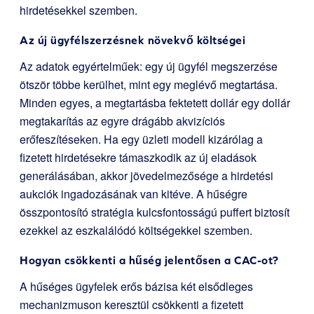
hirdetésekkel szemben.
Az új ügyfélszerzésnek növekvő költségei
Az adatok egyértelműek: egy új ügyfél megszerzése
ötször többe kerülhet, mint egy meglévő megtartása.
Minden egyes, a megtartásba fektetett dollár egy dollár
megtakarítás az egyre drágább akvizíciós
erőfeszítéseken. Ha egy üzleti modell kizárólag a
fizetett hirdetésekre támaszkodik az új eladások
generálásában, akkor jövedelmezősége a hirdetési
aukciók ingadozásának van kitéve. A hűségre
összpontosító stratégia kulcsfontosságú puffert biztosít
ezekkel az eszkalálódó költségekkel szemben.
Hogyan csökkenti a hűség jelentősen a CAC-ot?
A hűséges ügyfelek erős bázisa két elsődleges
mechanizmuson keresztül csökkenti a fizetett