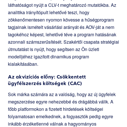
láthatóságot nyújt a CLV-t meghatározó mutatókba. Az
analitika irányítópult lehetővé teszi, hogy
zökkenőmentesen nyomon kövesse a hűségprogram
tagjainak ismételt vásárlási arányát és AOV-ját a nem
tagokéhoz képest, lehetővé téve a program hatásának
azonnali számszerűsítését. Szakértői csapata stratégiai
útmutatást is nyújt, hogy segítsen az Ön üzleti
modelljéhez igazított dinamikus program
kialakításában.
Az akvizíciós előny: Csökkentett
ügyfélszerzés költségek (CAC)
Sok márka számára az a valóság, hogy az új ügyfelek
megszerzése egyre nehezebbé és drágábbá válik. A
főbb platformokon a fizetett hirdetések költségei
folyamatosan emelkednek, a fogyasztók pedig egyre
inkább érzéketlenné válnak a hagyományos