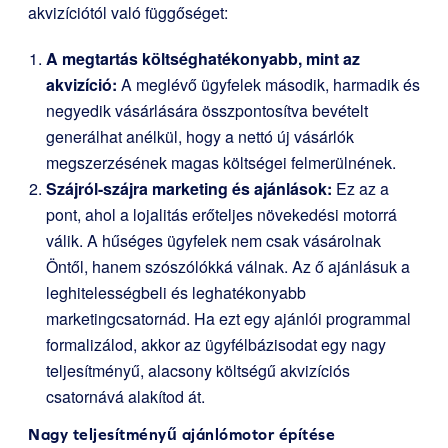
akvizíciótól való függőséget:
A megtartás költséghatékonyabb, mint az
akvizíció:
A meglévő ügyfelek második, harmadik és
negyedik vásárlására összpontosítva bevételt
generálhat anélkül, hogy a nettó új vásárlók
megszerzésének magas költségei felmerülnének.
Szájról-szájra marketing és ajánlások:
Ez az a
pont, ahol a lojalitás erőteljes növekedési motorrá
válik. A hűséges ügyfelek nem csak vásárolnak
Öntől, hanem szószólókká válnak. Az ő ajánlásuk a
leghitelességbeli és leghatékonyabb
marketingcsatornád. Ha ezt egy ajánlói programmal
formalizálod, akkor az ügyfélbázisodat egy nagy
teljesítményű, alacsony költségű akvizíciós
csatornává alakítod át.
Nagy teljesítményű ajánlómotor építése