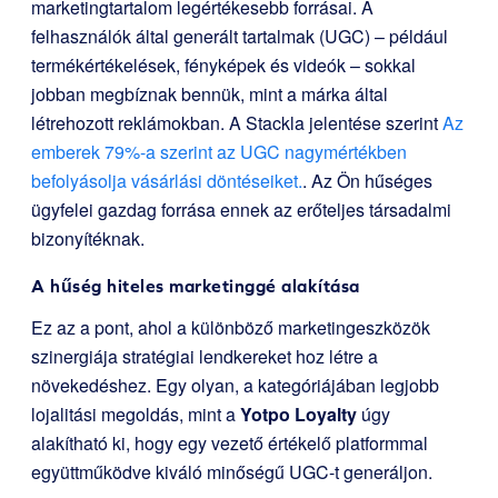
marketingtartalom legértékesebb forrásai. A
felhasználók által generált tartalmak (UGC) – például
termékértékelések, fényképek és videók – sokkal
jobban megbíznak bennük, mint a márka által
létrehozott reklámokban. A Stackla jelentése szerint
Az
emberek 79%-a szerint az UGC nagymértékben
befolyásolja vásárlási döntéseiket.
. Az Ön hűséges
ügyfelei gazdag forrása ennek az erőteljes társadalmi
bizonyítéknak.
A hűség hiteles marketinggé alakítása
Ez az a pont, ahol a különböző marketingeszközök
szinergiája stratégiai lendkereket hoz létre a
növekedéshez. Egy olyan, a kategóriájában legjobb
lojalitási megoldás, mint a
Yotpo Loyalty
úgy
alakítható ki, hogy egy vezető értékelő platformmal
együttműködve kiváló minőségű UGC-t generáljon.