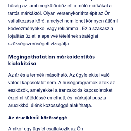
hűség az, ami megkülönbözteti a múló márkákat a
tartós márkáktól. Olyan versenykorlátot épít az Ön
vállalkozása köré, amelyet nem lehet könnyen áttörni
kedvezményekkel vagy reklámmal. Ez a szakasz a
lojalitás üzleti alapelvvé tételének stratégiai
szükségszerűségeit vizsgálja.
Megingathatatlan márkaidentitás
kialakítása
Az ár és a termék másolható. Az ügyfelekkel való
valódi kapcsolatot nem. A hűségprogramok azok az
eszközök, amelyekkel a tranzakciós kapcsolatokat
érzelmi kötődéssé emelheti, és márkáját puszta
árucikkből élénk közösséggé alakíthatja.
Az árucikkből közösséggé
Amikor egy ügyfél csatlakozik az Ön