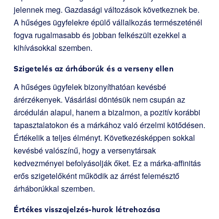
jelennek meg. Gazdasági változások következnek be.
A hűséges ügyfelekre épülő vállalkozás természeténél
fogva rugalmasabb és jobban felkészült ezekkel a
kihívásokkal szemben.
Szigetelés az árháborúk és a verseny ellen
A hűséges ügyfelek bizonyíthatóan kevésbé
árérzékenyek. Vásárlási döntésük nem csupán az
árcédulán alapul, hanem a bizalmon, a pozitív korábbi
tapasztalatokon és a márkához való érzelmi kötődésen.
Értékelik a teljes élményt. Következésképpen sokkal
kevésbé valószínű, hogy a versenytársak
kedvezményei befolyásolják őket. Ez a márka-affinitás
erős szigetelőként működik az árrést felemésztő
árháborúkkal szemben.
Értékes visszajelzés-hurok létrehozása