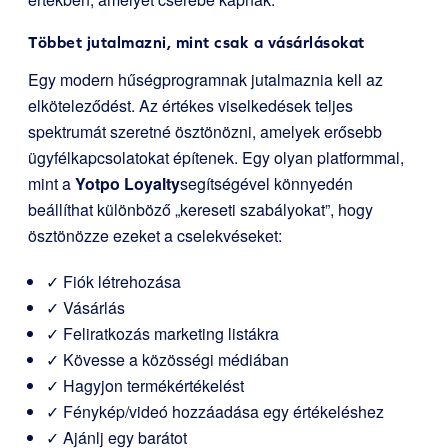
Többet jutalmazni, mint csak a vásárlásokat
Egy modern hűségprogramnak jutalmaznia kell az
elköteleződést. Az értékes viselkedések teljes
spektrumát szeretné ösztönözni, amelyek erősebb
ügyfélkapcsolatokat építenek. Egy olyan platformmal,
mint a
Yotpo Loyalty
segítségével könnyedén
beállíthat különböző „kereseti szabályokat”, hogy
ösztönözze ezeket a cselekvéseket:
✓ Fiók létrehozása
✓ Vásárlás
✓ Feliratkozás marketing listákra
✓ Kövesse a közösségi médiában
✓ Hagyjon termékértékelést
✓ Fénykép/videó hozzáadása egy értékeléshez
✓ Ajánlj egy barátot