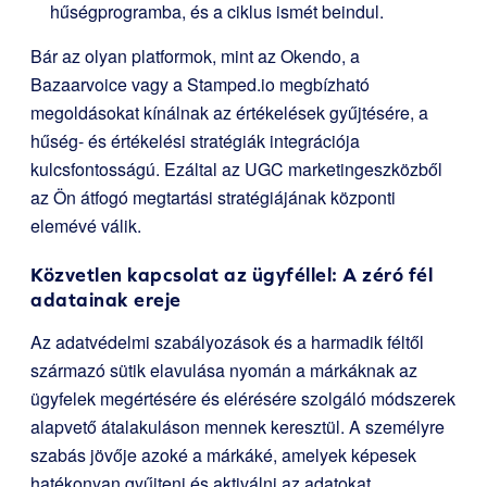
hűségprogramba, és a ciklus ismét beindul.
Bár az olyan platformok, mint az Okendo, a
Bazaarvoice vagy a Stamped.io megbízható
megoldásokat kínálnak az értékelések gyűjtésére, a
hűség- és értékelési stratégiák integrációja
kulcsfontosságú. Ezáltal az UGC marketingeszközből
az Ön átfogó megtartási stratégiájának központi
elemévé válik.
Közvetlen kapcsolat az ügyféllel: A zéró fél
adatainak ereje
Az adatvédelmi szabályozások és a harmadik féltől
származó sütik elavulása nyomán a márkáknak az
ügyfelek megértésére és elérésére szolgáló módszerek
alapvető átalakuláson mennek keresztül. A személyre
szabás jövője azoké a márkáké, amelyek képesek
hatékonyan gyűjteni és aktiválni az adatokat