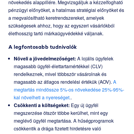
növekedés alappillére. Megvizsgáljuk a kézzelfogható
pénzügyi előnyöket, a hatalmas stratégiai előnyöket és
a megvalósítható keretrendszereket, amelyek
szükségesek ahhoz, hogy az egyszeri vásárlókból
élethosszig tartó márkaügyvédekké váljanak.
A legfontosabb tudnivalók
Növeli a jövedelmezőséget:
A lojális ügyfelek
magasabb ügyfél-élettartamértékkel (CLV)
rendelkeznek, mivel többször vásárolnak és
magasabb az átlagos rendelési értékük (AOV).
A
megtartás mindössze 5%-os növekedése 25%-95%-
kal növelheti a nyereséget.
.
Csökkenti a költségeket:
Egy új ügyfél
megszerzése ötször többe kerülhet, mint egy
meglévő ügyfél megtartása. A hűségprogramok
csökkentik a drága fizetett hirdetésre való