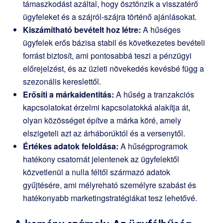
támaszkodást azáltal, hogy ösztönzik a visszatérő
ügyfeleket és a szájról-szájra történő ajánlásokat.
Kiszámítható bevételt hoz létre:
A hűséges
ügyfelek erős bázisa stabil és következetes bevételi
forrást biztosít, ami pontosabbá teszi a pénzügyi
előrejelzést, és az üzleti növekedés kevésbé függ a
szezonális kereslettől.
Erősíti a márkaidentitás:
A hűség a tranzakciós
kapcsolatokat érzelmi kapcsolatokká alakítja át,
olyan közösséget építve a márka köré, amely
elszigeteli azt az árháborúktól és a versenytől.
Értékes adatok feloldása:
A hűségprogramok
hatékony csatornát jelentenek az ügyfelektől
közvetlenül a nulla féltől származó adatok
gyűjtésére, ami mélyreható személyre szabást és
hatékonyabb marketingstratégiákat tesz lehetővé.