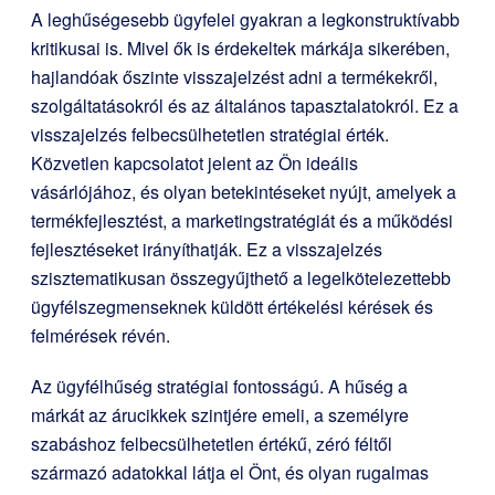
A leghűségesebb ügyfelei gyakran a legkonstruktívabb
kritikusai is. Mivel ők is érdekeltek márkája sikerében,
hajlandóak őszinte visszajelzést adni a termékekről,
szolgáltatásokról és az általános tapasztalatokról. Ez a
visszajelzés felbecsülhetetlen stratégiai érték.
Közvetlen kapcsolatot jelent az Ön ideális
vásárlójához, és olyan betekintéseket nyújt, amelyek a
termékfejlesztést, a marketingstratégiát és a működési
fejlesztéseket irányíthatják. Ez a visszajelzés
szisztematikusan összegyűjthető a legelkötelezettebb
ügyfélszegmenseknek küldött értékelési kérések és
felmérések révén.
Az ügyfélhűség stratégiai fontosságú. A hűség a
márkát az árucikkek szintjére emeli, a személyre
szabáshoz felbecsülhetetlen értékű, zéró féltől
származó adatokkal látja el Önt, és olyan rugalmas