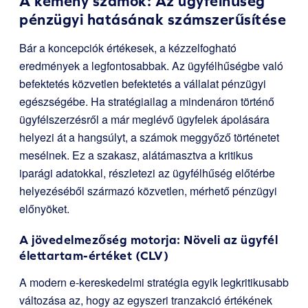
A kemény számok: Az ügyfélhűség
pénzügyi hatásának számszerűsítése
Bár a koncepciók értékesek, a kézzelfogható
eredmények a legfontosabbak. Az ügyfélhűségbe való
befektetés közvetlen befektetés a vállalat pénzügyi
egészségébe. Ha stratégiailag a mindenáron történő
ügyfélszerzésről a már meglévő ügyfelek ápolására
helyezi át a hangsúlyt, a számok meggyőző történetet
mesélnek. Ez a szakasz, alátámasztva a kritikus
iparági adatokkal, részletezi az ügyfélhűség előtérbe
helyezéséből származó közvetlen, mérhető pénzügyi
előnyöket.
A jövedelmezőség motorja: Növeli az ügyfél
élettartam-értéket (CLV)
A modern e-kereskedelmi stratégia egyik legkritikusabb
változása az, hogy az egyszeri tranzakció értékének