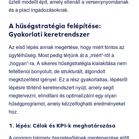
üzleti modellt épít, amely ellenáll a versenynyomásnak
és a piaci ingadozásoknak.
A hűségstratégia felépítése:
Gyakorlati keretrendszer
Az első lépés annak megértése, hogy miért fontos az
ügyfélhűség. Most pedig térjünk át a „miért”-ről a
„hogyan”-ra. A sikeres hűségstratégia kialakítása nem
feltétlenül bonyolult, de strukturált, átgondolt
megközelítést igényel. Ez a rész gyakorlatias, lépésről
lépésre történő keretrendszert nyújt, amely segít
megtervezni, elindítani és optimalizálni egy olyan
hűségprogramot, amely kézzelfogható eredményeket
hoz.
1. lépés: Célok és KPI-k meghatározása
A program bármely összetevőjének megtervezése előtt