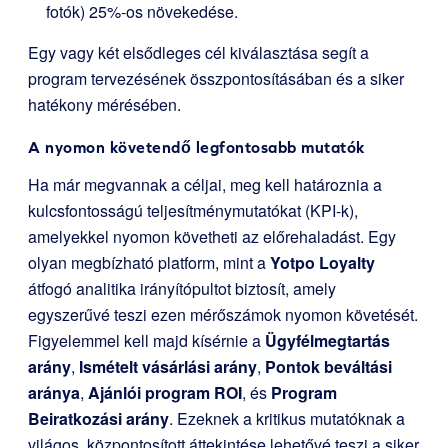
fotók) 25%-os növekedése.
Egy vagy két elsődleges cél kiválasztása segít a
program tervezésének összpontosításában és a siker
hatékony mérésében.
A nyomon követendő legfontosabb mutatók
Ha már megvannak a céljai, meg kell határoznia a
kulcsfontosságú teljesítménymutatókat (KPI-k),
amelyekkel nyomon követheti az előrehaladást. Egy
olyan megbízható platform, mint a
Yotpo Loyalty
átfogó analitika irányítópultot biztosít, amely
egyszerűvé teszi ezen mérőszámok nyomon követését.
Figyelemmel kell majd kísérnie a
Ügyfélmegtartás
arány
,
Ismételt vásárlási arány
,
Pontok beváltási
aránya
,
Ajánlói program ROI
, és
Program
Beiratkozási arány
. Ezeknek a kritikus mutatóknak a
világos, központosított áttekintése lehetővé teszi a siker