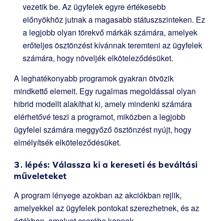
vezetik be. Az ügyfelek egyre értékesebb
előnyökhöz jutnak a magasabb státuszszinteken. Ez
a legjobb olyan törekvő márkák számára, amelyek
erőteljes ösztönzést kívánnak teremteni az ügyfelek
számára, hogy növeljék elköteleződésüket.
A leghatékonyabb programok gyakran ötvözik
mindkettő elemeit. Egy rugalmas megoldással olyan
hibrid modellt alakíthat ki, amely mindenki számára
elérhetővé teszi a programot, miközben a legjobb
ügyfelei számára meggyőző ösztönzést nyújt, hogy
elmélyítsék elköteleződésüket.
3. lépés: Válassza ki a kereseti és beváltási
műveleteket
A program lényege azokban az akciókban rejlik,
amelyekkel az ügyfelek pontokat szerezhetnek, és az
értékben, amelyet cserébe kapnak.