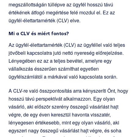
megszállottságán túllépve az ügyfél hosszú távú
értékének átfogó megértése felé mozdul el. Ez az
ügyfél-élettartamérték (CLV) elve.
Mi a CLV és miért fontos?
Az ügyfél-élettartamérték (CLV) az ügyféllel való teljes
jövőbeli kapcsolatra jutó nettó nyereség előrejelzése.
Lényegében ez az a teljes bevétel, amelyre egy
vállalkozás ésszerűen számíthat egyetlen
ügyfélszámlától a márkával való kapcsolata során.
A CLV-re való összpontosítás arra kényszeríti Önt, hogy
hosszú távú perspektívát alkalmazzon. Egy olyan
vásárló, aki először szerény összegű vásárlást hajt
végre, de egy éven keresztül havonta visszatér,
lényegesen értékesebb, mint egy olyan vásárló, aki
egyszeri nagy összegű vásárlást hajt végre, és soha