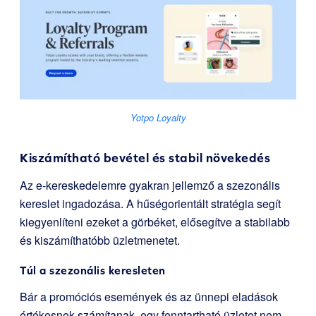
Yotpo Loyalty
Kiszámítható bevétel és stabil növekedés
Az e-kereskedelemre gyakran jellemző a szezonális
kereslet ingadozása. A hűségorientált stratégia segít
kiegyenlíteni ezeket a görbéket, elősegítve a stabilabb
és kiszámíthatóbb üzletmenetet.
Túl a szezonális keresleten
Bár a promóciós események és az ünnepi eladások
értékesnek számítanak, egy fenntartható üzletet nem