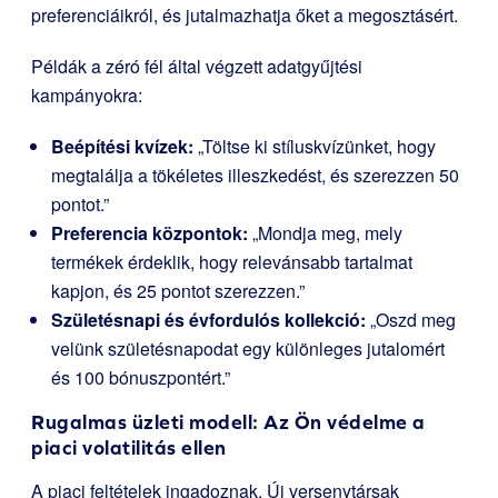
preferenciáikról, és jutalmazhatja őket a megosztásért.
Példák a zéró fél által végzett adatgyűjtési
kampányokra:
Beépítési kvízek:
„Töltse ki stíluskvízünket, hogy
megtalálja a tökéletes illeszkedést, és szerezzen 50
pontot.”
Preferencia központok:
„Mondja meg, mely
termékek érdeklik, hogy relevánsabb tartalmat
kapjon, és 25 pontot szerezzen.”
Születésnapi és évfordulós kollekció:
„Oszd meg
velünk születésnapodat egy különleges jutalomért
és 100 bónuszpontért.”
Rugalmas üzleti modell: Az Ön védelme a
piaci volatilitás ellen
A piaci feltételek ingadoznak. Új versenytársak