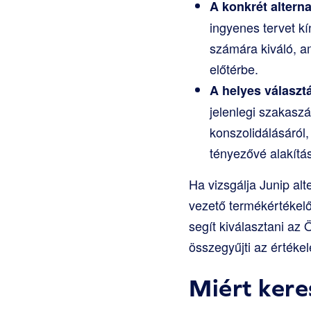
A konkrét alterna
ingyenes tervet k
számára kiváló, a
előtérbe.
A helyes választá
jelenlegi szakaszá
konszolidálásáról,
tényezővé alakítás
Ha vizsgálja Junip alt
vezető termékértékelő
segít kiválasztani az
összegyűjti az értéke
Miért kere