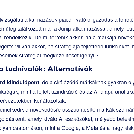
vizsgálati alkalmazások piacán való eligazodás a lehet
zínűleg találkozott már a Junip alkalmazással, amely letisz
al rendelkezik. De mi történik akkor, ha a márkája növek
it? Mi van akkor, ha stratégiája fejlettebb funkciókat, 
éseinek stratégiai megközelítését igényli?
 tudnivalók: Alternatívák
, de a skálázódó márkáknak gyakran ol
árd kiindulópont
kségük, mint a fejlett szindikáció és az AI-alapú analiti
ervezetekben korlátozottak.
emelkedik a növekedésre összpontosító márkák számára
goldásként, amely kiváló AI eszközöket, mélyebb betekin
 olyan csatornákon, mint a Google, a Meta és a nagy kis