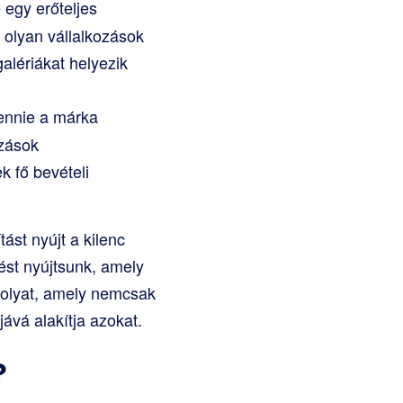
 egy erőteljes
 olyan vállalkozások
alériákat helyezik
ennie a márka
azások
k fő bevételi
tást nyújt a kilenc
ést nyújtsunk, amely
 olyat, amely nemcsak
ává alakítja azokat.
?