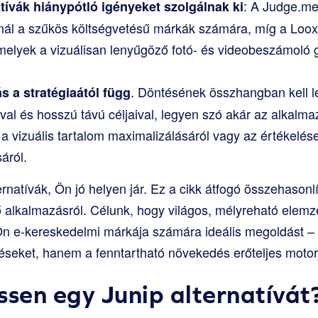
: A Judge.me
tívák hiánypótló igényeket szolgálnak ki
ínál a szűkös költségvetésű márkák számára, míg a Loox
melyek a vizuálisan lenyűgöző fotó- és videobeszámoló g
. Döntésének összhangban kell l
s a stratégiaától függ
val és hosszú távú céljaival, legyen szó akár az alkalm
 a vizuális tartalom maximalizálásáról vagy az értékelése
áról.
ernatívák, Ön jó helyen jár. Ez a cikk átfogó összehasonlí
 alkalmazásról. Célunk, hogy világos, mélyreható elemz
 Ön e-kereskedelmi márkája számára ideális megoldást –
léseket, hanem a fenntartható növekedés erőteljes motorj
ssen egy Junip alternatívát