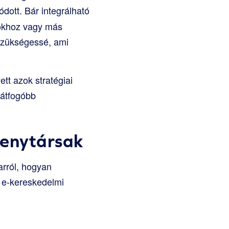
lódott. Bár integrálható
okhoz vagy más
 szükségessé, ami
tt azok stratégiai
 átfogóbb
senytársak
arról, hogyan
n e-kereskedelmi