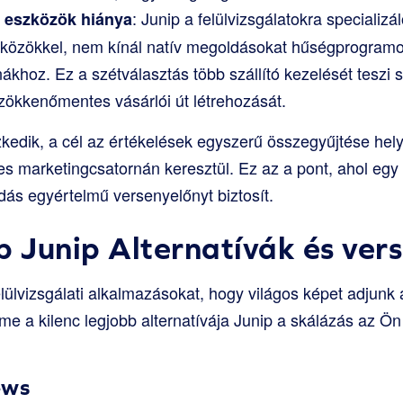
: Junip a felülvizsgálatokra specializá
ó eszközök hiánya
közökkel, nem kínál natív megoldásokat hűségprogram
ákhoz. Ez a szétválasztás több szállító kezelését teszi
zökkenőmentes vásárlói út létrehozását.
kedik, a cél az értékelések egyszerű összegyűjtése helye
s marketingcsatornán keresztül. Ez az a pont, ahol egy
ás egyértelmű versenyelőnyt biztosít.
b Junip Alternatívák és ver
lülvizsgálati alkalmazásokat, hogy világos képet adjunk 
Íme a kilenc legjobb alternatívája Junip a skálázás az Ö
ews