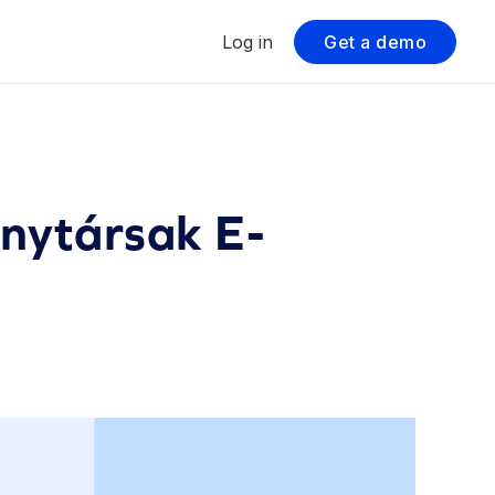
Log in
Get a demo
enytársak E-