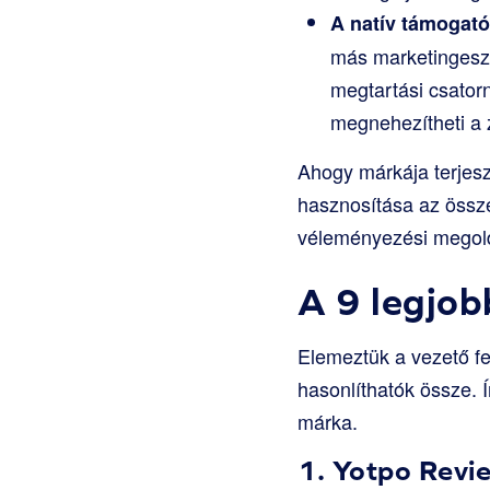
A natív támogat
más marketingesz
megtartási csatorn
megnehezítheti a 
Ahogy márkája terjesz
hasznosítása az össze
véleményezési megold
A 9 legjob
Elemeztük a vezető fe
hasonlíthatók össze. 
márka.
1.
Yotpo Revi