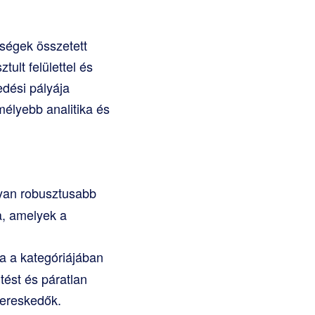
őségek összetett
tult felülettel és
edési pályája
mélyebb analitika és
yan robusztusabb
ka, amelyek a
 a kategóriájában
tést és páratlan
kereskedők.