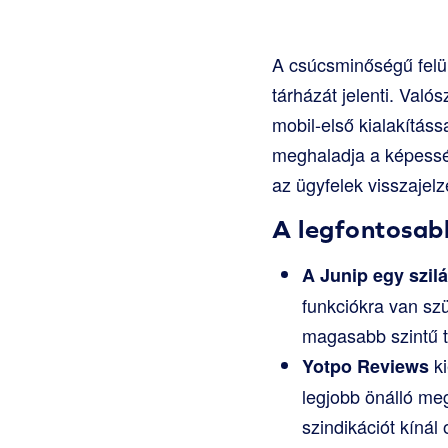
A csúcsminőségű felül
tárházát jelenti. Valós
mobil-első kialakításs
meghaladja a képessége
az ügyfelek visszajelz
A legfontosabb
A Junip egy szil
funkciókra van szü
magasabb szintű t
ki
Yotpo Reviews
legjobb önálló me
szindikációt kínál