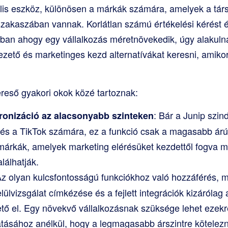
lis eszköz, különösen a márkák számára, amelyek a társ
szakaszában vannak. Korlátlan számú értékelési kérést 
nban ahogy egy vállalkozás méretnövekedik, úgy alakulnak
zető és marketinges kezd alternatívákat keresni, amikor 
ereső gyakori okok közé tartoznak:
: Bár a Junip szin
kronizáció az alacsonyabb szinteken
és a TikTok számára, ez a funkció csak a magasabb árú
 márkák, amelyek marketing elérésüket kezdettől fogva ma
lálhatják.
Az olyan kulcsfontosságú funkciókhoz való hozzáférés, mi
elülvizsgálat címkézése és a fejlett integrációk kizárólag
ető el. Egy növekvő vállalkozásnak szüksége lehet ezek
atásához anélkül, hogy a legmagasabb árszintre kötelez