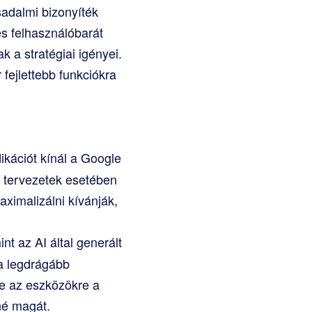
adalmi bizonyíték
és felhasználóbarát
 a stratégiai igényei.
fejlettebb funkciókra
dikációt kínál a Google
 tervezetek esetében
ximalizálni kívánják,
nt az AI által generált
 a legdrágább
re az eszközökre a
né magát.