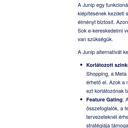
A Junip egy funkcioná
kiépítésének kezdeti 
élményt biztosít. Azo
Sok e-kereskedelmi ve
van szükségük.
A Junip alternatívát k
Korlátozott szin
Shopping, a Meta 
érhető el. Azok a
ezt korlátozónak ta
: 
Feature Gating
összefoglalók, a f
tervezeteknél érh
stratégiája támog