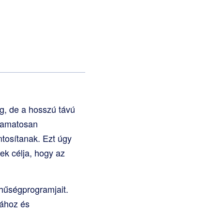
g, de a hosszú távú
lyamatosan
tosítanak. Ezt úgy
ek célja, hogy az
hűségprogramjait.
sához és