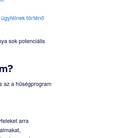
 ügyfélnek történő
ya sok potenciális
am?
is az a hűségprogram
feleket arra
talmakat,