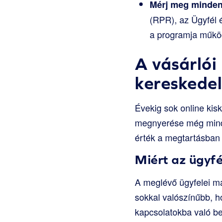
Mérj meg minden
(RPR), az Ügyfél é
a programja működ
A vásárlói
kereskede
Évekig sok online kis
megnyerése még mindig
érték a megtartásban r
Miért az ügyf
A meglévő ügyfelei má
sokkal valószínűbb, h
kapcsolatokba való be