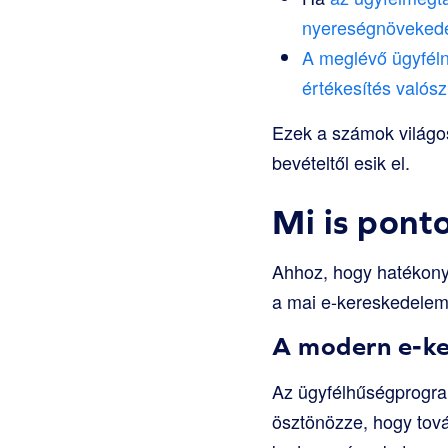
nyereség
növeked
A meglévő ügyféln
értékesítés való
Ezek a számok világos
bevételtől esik el.
Mi is pont
Ahhoz, hogy hatékony
a mai e-kereskedelem
A modern e-k
Az ügyfélhűségprogram
ösztönözze, hogy továb