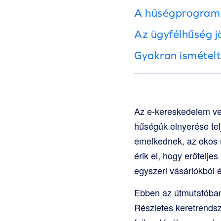
A hűségprogram 
Az ügyfélhűség j
Gyakran ismételt
Az e-kereskedelem ve
hűségük elnyerése tel
emelkednek, az okos 
érik el, hogy erőtelj
egyszeri vásárlókból é
Ebben az útmutatóban
Részletes keretrendsz