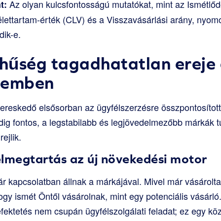
Az olyan kulcsfontosságú mutatókat, mint az Ismétlőd
t:
lettartam-érték (CLV) és a Visszavásárlási arány, nyomo
ik-e.
 hűség tagadhatatlan ereje 
lemben
kereskedő elsősorban az ügyfélszerzésre összpontosított.
 fontos, a legstabilabb és legjövedelmezőbb márkák tu
ejlik.
élmegtartás az új növekedési motor
r kapcsolatban állnak a márkájával. Mivel már vásárolt
ogy ismét Öntől vásárolnak, mint egy potenciális vásárló
fektetés nem csupán ügyfélszolgálati feladat; ez egy köz