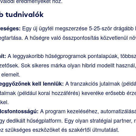
 valódi eredményeket hoz.
b tudnivalók
Egy új ügyfél megszerzése 5-25-ször drágább l
reséges:
gtartása. A hűségre való összpontosítás közvetlenül nö
A leggyakoribb hűségprogramok pontalapúak, többszi
ít:
etősek. Sok sikeres márka olyan hibrid modellt használ,
 elemeit.
A tranzakciós jutalmak (pél
eggyőzőnek kell lenniük:
talmak (például korai hozzáférés) keveréke erősebb érze
kel.
A program kezeléséhez, automatizálás
lcsfontosságú:
y dedikált hűségplatform. Egy olyan stratégiai partner, m
hez szükséges eszközöket és szakértői útmutatást.