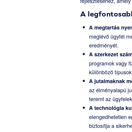
fejlesztéséhez, amely
A legfontosab
A megtartás nye
meglévő ügyfél me
eredményét.
A szerkezet szám
programok vagy fiz
különböző típusok
A jutalmaknak m
az élményalapú ju
teremt az ügyfelek
A technológia ku
elengedhetetlen eg
biztosítja a siker