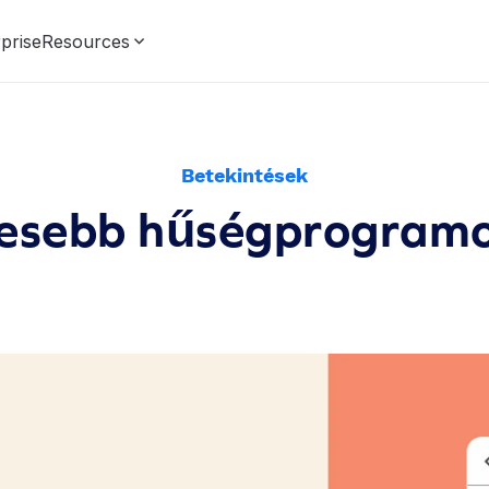
prise
Resources
Betekintések
resebb hűségprogram