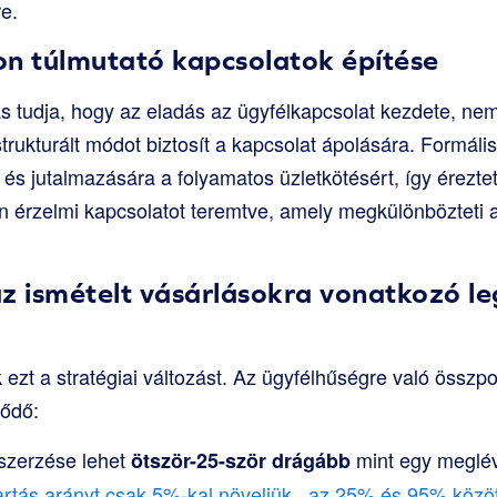
e.
on túlmutató kapcsolatok építése
ás tudja, hogy az eladás az ügyfélkapcsolat kezdete, ne
ukturált módot biztosít a kapcsolat ápolására. Formális 
 és jutalmazására a folyamatos üzletkötésért, így érezte
yan érzelmi kapcsolatot teremtve, amely megkülönbözteti 
az ismételt vásárlásokra vonatkozó l
ezt a stratégiai változást. Az ügyfélhűségre való összpo
tődő:
szerzése lehet
mint egy meglév
ötször-25-ször drágább
rtás arányt csak 5%-kal növeljük
, az 25% és 95% közöt