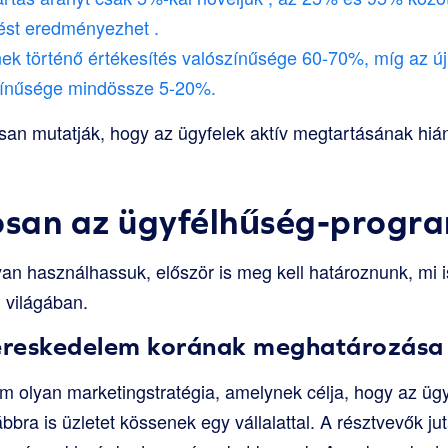
ést eredményezhet
.
ek történő értékesítés valószínűsége 60-70%, míg az új
színűsége mindössze 5-20%.
an mutatják, hogy az ügyfelek aktív megtartásának hián
osan az ügyfélhűség-progr
an használhassuk, először is meg kell határoznunk, mi 
 világában.
ereskedelem korának meghatározása
 olyan marketingstratégia, amelynek célja, hogy az ügy
bra is üzletet kössenek egy vállalattal. A résztvevők ju