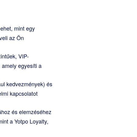
ehet, mint egy
veli az Ön
ntűek, VIP-
 amely egyesíti a
dául kedvezmények) és
lmi kapcsolatot
ához és elemzéséhez
int a Yotpo Loyalty,