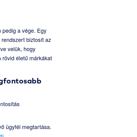
m pedig a vége. Egy
rendszert biztosít az
tve velük, hogy
a rövid életű márkákat
egfontosabb
ntosítás
ő ügyfél megtartása.
ti