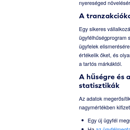
nyereséged növelésér
A tranzakciók
Egy sikeres vállalkoz
ügyfélhűségprogram str
ügyfelek elismerésére
értékelik őket, és ol
a tartós márkáktól.
A hűségre és 
statisztikák
Az adatok megerősítik 
nagymértékben kifize
Egy új ügyfél meg
Ha
az ügyfélmegta