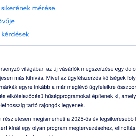
sikerének mérése
övője
 kérdések
rsenyző világában az új vásárlók megszerzése egy dolo
jesen más kihívás. Mivel az ügyfélszerzés költségek fo
márkák egyre inkább a már meglévő ügyfeleikre összpon
es és elköteleződésű hűségprogramokat építenek ki, amely
lethosszig tartó rajongók legyenek.
 részletesen megismerheti a 2025-ös év legsikeresebb 
ert kínál egy olyan program megtervezéséhez, elindítá