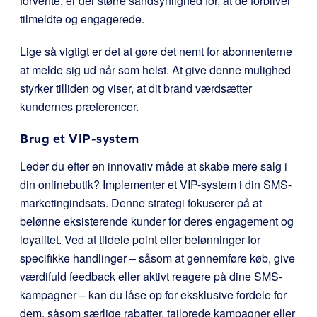
forvente, er der større sandsynlighed for, at de forbliver
tilmeldte og engagerede.
Lige så vigtigt er det at gøre det nemt for abonnenterne
at melde sig ud når som helst. At give denne mulighed
styrker tilliden og viser, at dit brand værdsætter
kundernes præferencer.
Brug et VIP-system
Leder du efter en innovativ måde at skabe mere salg i
din onlinebutik? Implementer et VIP-system i din SMS-
marketingindsats. Denne strategi fokuserer på at
belønne eksisterende kunder for deres engagement og
loyalitet. Ved at tildele point eller belønninger for
specifikke handlinger – såsom at gennemføre køb, give
værdifuld feedback eller aktivt reagere på dine SMS-
kampagner – kan du låse op for eksklusive fordele for
dem, såsom særlige rabatter, tailorede kampagner eller