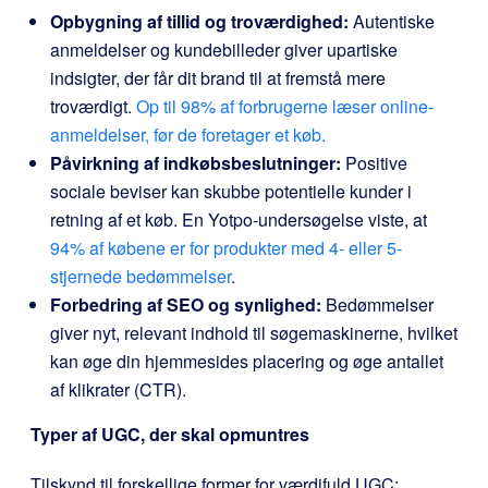
Opbygning af tillid og troværdighed:
Autentiske
anmeldelser og kundebilleder giver upartiske
indsigter, der får dit brand til at fremstå mere
troværdigt.
Op til 98% af forbrugerne læser online-
anmeldelser, før de foretager et køb.
Påvirkning af indkøbsbeslutninger:
Positive
sociale beviser kan skubbe potentielle kunder i
retning af et køb. En Yotpo-undersøgelse viste, at
94% af købene er for produkter med 4- eller 5-
stjernede bedømmelser
.
Forbedring af SEO og synlighed:
Bedømmelser
giver nyt, relevant indhold til søgemaskinerne, hvilket
kan øge din hjemmesides placering og øge antallet
af klikrater (CTR).
Typer af UGC, der skal opmuntres
Tilskynd til forskellige former for værdifuld UGC: