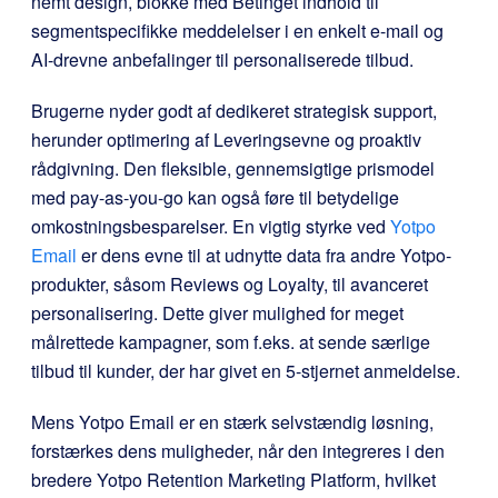
nemt design, blokke med Betinget indhold til
segmentspecifikke meddelelser i en enkelt e-mail og
AI-drevne anbefalinger til personaliserede tilbud.
Brugerne nyder godt af dedikeret strategisk support,
herunder optimering af Leveringsevne og proaktiv
rådgivning. Den fleksible, gennemsigtige prismodel
med pay-as-you-go kan også føre til betydelige
omkostningsbesparelser. En vigtig styrke ved
Yotpo
Email
er dens evne til at udnytte data fra andre Yotpo-
produkter, såsom Reviews og Loyalty, til avanceret
personalisering. Dette giver mulighed for meget
målrettede kampagner, som f.eks. at sende særlige
tilbud til kunder, der har givet en 5-stjernet anmeldelse.
Mens Yotpo Email er en stærk selvstændig løsning,
forstærkes dens muligheder, når den integreres i den
bredere Yotpo Retention Marketing Platform, hvilket