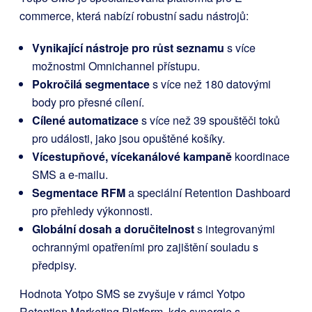
commerce, která nabízí robustní sadu nástrojů:
Vynikající nástroje pro růst seznamu
s více
možnostmi Omnichannel přístupu.
Pokročilá segmentace
s více než 180 datovými
body pro přesné cílení.
Cílené automatizace
s více než 39 spouštěči toků
pro události, jako jsou opuštěné košíky.
Vícestupňové, vícekanálové kampaně
koordinace
SMS a e-mailu.
Segmentace RFM
a speciální Retention Dashboard
pro přehledy výkonnosti.
Globální dosah a doručitelnost
s integrovanými
ochrannými opatřeními pro zajištění souladu s
předpisy.
Hodnota Yotpo SMS se zvyšuje v rámci Yotpo
Retention Marketing Platform, kde synergie s