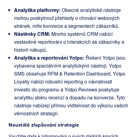
Analytika platformy:
Obecné analytické nástroje
mohou poskytnout přehledy o chování webových
stránek, míře konverze a segmentech zákazníků.
Nástěnky CRM:
Mnoho systémů CRM nabízí
vestavěné reportování o interakcích se zákazníky a
historii nákupů.
Analytika a reportování Yotpo:
Řešení Yotpo jsou
vybavena speciálními analytickými nástroji. Yotpo
SMS obsahuje RFM & Retention Dashboard, Yotpo
Loyalty nabízí robustní reporting o návratnosti
investic do programu a Yotpo Reviews poskytuje
analytiku sběru recenzí a dopadu na konverze. Tyto
nástroje nabízejí přímou viditelnost do výkonu vašich
věrnostních strategií.
Neustálé zlepšování strategie
Využijte data k informování o svých dalších krocích.