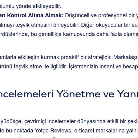
umlu yönde etkileyebilir.
Düşünceli ve profesyonel bir ya
ı Kontrol Altına Almak:
lmayı teşvik etmesini önleyebilir. Diğer okuyucular bir so
 gördüklerinde, bu genellikle kamuoyunda daha fazla olu
larla etkileşim kurmak proaktif bir stratejidir. Markala
türünü teşvik etme ile ilgilidir. İşletmenizin insani ve hesa
ncelemeleri Yönetme ve Yan
üyüdükçe, çevrimiçi incelemeler dünyasında etkili bir şe
İşte bu noktada
Yotpo Reviews
, e-ticaret markalarına yaln