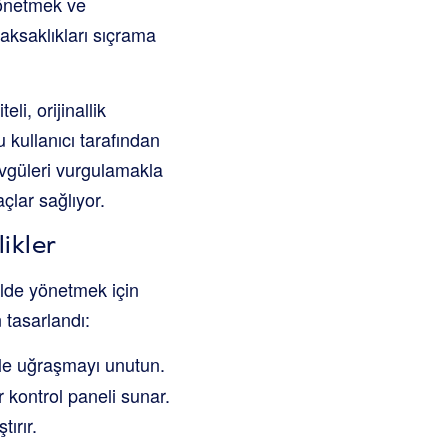
yönetmek ve
aksaklıkları sıçrama
li, orijinallik
 kullanıcı tarafından
övgüleri vurgulamakla
açlar sağlıyor.
ikler
ilde yönetmek için
 tasarlandı:
rle uğraşmayı unutun.
r kontrol paneli sunar.
ırır.