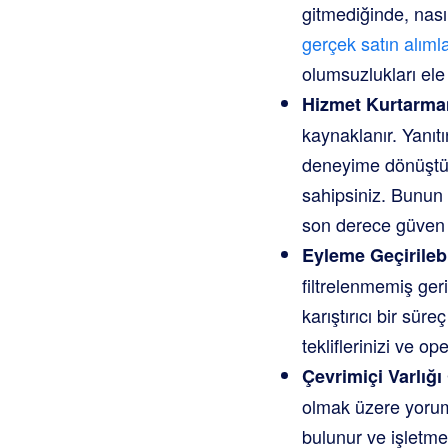
gitmediğinde, nasıl
gerçek satın alımla
olumsuzlukları el
Hizmet Kurtarma
kaynaklanır. Yanıtı
deneyime dönüştür
sahipsiniz. Bunun ö
son derece güven ve
Eyleme Geçirilebi
filtrelenmemiş geri
karıştırıcı bir süreç
tekliflerinizi ve op
Çevrimiçi Varlığ
olmak üzere yoruml
bulunur ve işletme