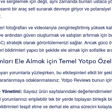
k ve sergilemek için değil, aynı zamanda bunları ustaca 
samlı bir araç seti sunarak devreye giriyor ve potansiyel 
.
i fotoğrafları ve videolarıyla zenginleştirilmiş yüksek kalite
e ardından güven oluşturmak ve satışları artırmak için bu
GC) stratejik olarak görüntülemenizi sağlar. Ancak gücü 
geri bildirimleri yapıcı bir şekilde ele almak için sofistike ar
arı Ele Almak için Temel Yotpo Özell
an yorumlarla yüzleşirken, bu etkileşimleri etkili bir şek
 yararlanmaya odaklanmalısınız. Yotpo Reviews bunun için
Sayısız ürün sayfalarındaki değerlendirmele
 Yönetimi:
yorumlarınızı erişilebilir tek bir yerde toplayan birleşik bi
ldirimleri tespit etme ve derhal ele alma sürecini kolaylaşt