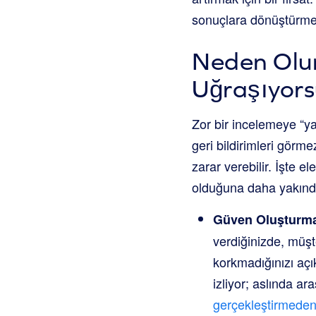
sonuçlara dönüştürme
Neden Olu
Uğraşıyors
Zor bir incelemeye “
geri bildirimleri görm
zarar verebilir. İşte e
olduğuna daha yakında
Güven Oluşturma 
verdiğinizde, müşt
korkmadığınızı açı
izliyor; aslında ar
gerçekleştirmeden