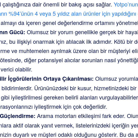
 çalıştığınıza dair önemli bir bakış açısı sağlar.
Yotpo’nun 
rın %94’ünün 4 veya 5 yıldız alan ürünler için yapıldığını
e almayı da içeren genel değerlendirme ortamını yönetmek
Olumsuz bir yorum genellikle gerçek bir hayal 
nın Gücü:
nız, bu ilişkiyi onarmak için atılacak ilk adımdır. Kötü bir
me ve muhtemelen ayrılmak üzere olan bir müşteriyi eli
tesinde, diğer potansiyel alıcılar sorunları nasıl yönettiğ
rici olabilir.
Olumsuz yorumlar 
lir İçgörülerinin Ortaya Çıkarılması:
 bildirimlerdir. Ürününüzdeki bir kusur, hizmetinizdeki bi
 gibi iyileştirilmesi gereken belirli alanları vurgulayabilirler
erasyonlarınızı iyileştirmek için çok değerlidir.
Arama motorları etkileşimi fark eder. Olu
ı Güçlendirme:
ara aktif olarak yanıt vermek, listelerinizdeki içeriğin y
nizin duyarlı ve müşteri odaklı olduğunu gösterir. Bu da