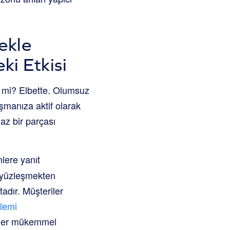
ekle
i Etkisi
 mi? Elbette. Olumsuz
aşmanıza aktif olarak
maz bir parçası
lere yanıt
a yüzleşmekten
adır. Müşteriler
şlemi
 işler mükemmel