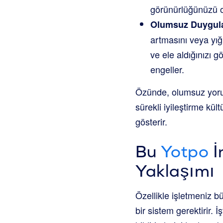
görünürlüğünüzü ol
Olumsuz Duygular
artmasını veya yığı
ve ele aldığınızı
engeller.
Özünde, olumsuz yorum
sürekli iyileştirme kül
gösterir.
Bu
Yotpo
İ
Yaklaşımı
Özellikle işletmeniz b
bir sistem gerektirir. 