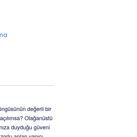
nma
döngüsünün değerli bir
ir açılımsa? Olağanüstü
kanıza duyduğu güveni
zorlu anları yapıcı