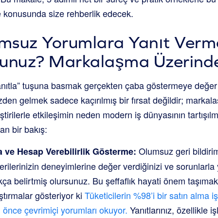
 konusunda size rehberlik edecek.
msuz Yorumlara Yanıt Verm
unuz? Markalaşma Üzerindek
yanıtla” tuşuna basmak gerçekten çaba göstermeye değer
ezden gelmek sadece kaçırılmış bir fırsat değildir; markal
leştirilerle etkileşimin neden modern iş dünyasının tartışıl
n bir bakış:
Olumsuz geri bildirim
ve Hesap Verebilirlik Gösterme:
erilerinizin deneyimlerine değer verdiğinizi ve sorunlarl
kça belirtmiş olursunuz. Bu şeffaflık hayati önem taşımakt
aştırmalar gösteriyor ki
Tüketicilerin %98’i bir satın alma i
 önce çevrimiçi yorumları okuyor.
Yanıtlarınız, özellikle