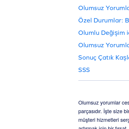
Olumsuz Yorumlar
Özel Durumlar: B
Olumlu Değişim 
Olumsuz Yorumla
Sonuç Çatık Kaşl
SSS
Olumsuz yorumlar cesar
parçasıdır. İşte size b
müşteri hizmetleri se
artırmak için bir fırsa