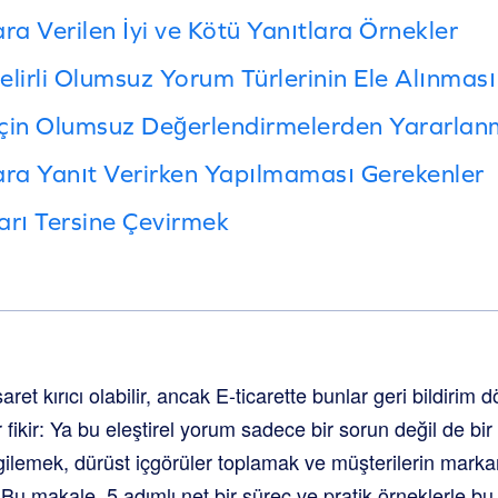
a Verilen İyi ve Kötü Yanıtlara Örnekler
elirli Olumsuz Yorum Türlerinin Ele Alınması
için Olumsuz Değerlendirmelerden Yararla
ra Yanıt Verirken Yapılmaması Gerekenler
arı Tersine Çevirmek
et kırıcı olabilir, ancak E-ticarette bunlar geri bildirim 
ir fikir: Ya bu eleştirel yorum sadece bir sorun değil de b
rgilemek, dürüst içgörüler toplamak ve müşterilerin mar
t. Bu makale, 5 adımlı net bir süreç ve pratik örneklerle bu 