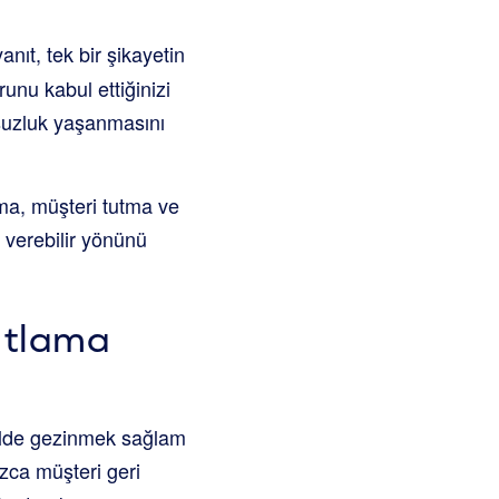
nıt, tek bir şikayetin
runu kabul ettiğinizi
msuzluk yaşanmasını
şma, müşteri tutma ve
p verebilir yönünü
ıtlama
kilde gezinmek sağlam
ızca müşteri geri