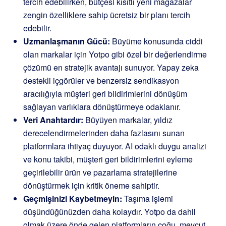
tercih edebilirken, bütçesi kısıtlı yeni mağazalar
zengin özelliklere sahip ücretsiz bir planı tercih
edebilir.
Uzmanlaşmanın Gücü:
Büyüme konusunda ciddi
olan markalar için Yotpo gibi özel bir değerlendirme
çözümü en stratejik avantajı sunuyor. Yapay zeka
destekli içgörüler ve benzersiz sendikasyon
aracılığıyla müşteri geri bildirimlerini dönüşüm
sağlayan varlıklara dönüştürmeye odaklanır.
Veri Anahtardır:
Büyüyen markalar, yıldız
derecelendirmelerinden daha fazlasını sunan
platformlara ihtiyaç duyuyor. AI odaklı duygu analizi
ve konu takibi, müşteri geri bildirimlerini eyleme
geçirilebilir ürün ve pazarlama stratejilerine
dönüştürmek için kritik öneme sahiptir.
Geçmişinizi Kaybetmeyin:
Taşıma işlemi
düşündüğünüzden daha kolaydır. Yotpo da dahil
olmak üzere önde gelen platformların çoğu, mevcut