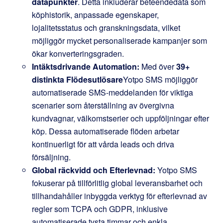
datapunkter
. Detta inkluderar beteendedata som
köphistorik, anpassade egenskaper,
lojalitetsstatus och granskningsdata, vilket
möjliggör mycket personaliserade kampanjer som
ökar konverteringsgraden.
Intäktsdrivande Automation:
Med över
39+
distinkta Flödesutlösare
Yotpo SMS möjliggör
automatiserade SMS-meddelanden för viktiga
scenarier som återställning av övergivna
kundvagnar, välkomstserier och uppföljningar efter
köp. Dessa automatiserade flöden arbetar
kontinuerligt för att vårda leads och driva
försäljning.
Global räckvidd och Efterlevnad:
Yotpo SMS
fokuserar på tillförlitlig global leveransbarhet och
tillhandahåller inbyggda verktyg för efterlevnad av
regler som TCPA och GDPR, inklusive
automatiserade tysta timmar och enkla