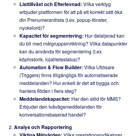
Listtillväxt och Efterlevnad:
Vilka verktyg
erbjuder plattformen för att på ett korrekt sätt öka
din Prenumerantlista (t.ex. popup-fönster,
nyckelord)?
Kapacitet för segmentering:
Hur detaljerad kan
du bli med målgruppsinriktning? Vilka datapunkter
kan du använda för segmentering (t.ex.
köphistorik, lojalitetsstatus)?
Automation & Flow Builder:
Vilka Utlösare
(Triggers) finns tillgängliga för automatiserade
meddelanden? Hur enkelt är det att bygga och
hantera flöden i flera steg?
Meddelandekapacitet:
Har den stöd för MMS?
Erbjuder den tvåvägsmeddelanden för
konversationsbaserad handel?
Analys och Rapportering
Viktiga Mätvärden:
Vilka prestationsindikatorer