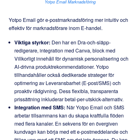
Yotpo Email Marknadsföring
Yotpo Email gör e-postmarknadsföring mer intuitiv och
effektiv för marknadsförare inom E-handel.
Viktiga styrkor:
Den har en Dra-och-släpp-
redigerare, integration med Canva, block med
Villkorligt innehåll för dynamisk personalisering och
AI-drivna produktrekommendationer. Yotpo
tillhandahåller också dedikerade strateger för
optimering av Leveransbarhet (E-post/SMS) och
proaktiv rådgivning. Dess flexibla, transparenta
prissättning inkluderar betal-per-utskick-alternativ.
Integration med SMS:
När Yotpo Email och SMS
arbetar tillsammans kan du skapa kraftfulla flöden
med flera kanaler. En sekvens för en övergiven
kundvagn kan börja med ett e-postmeddelande och
följas upp med ett SMS om det inte öppnas. Du kan