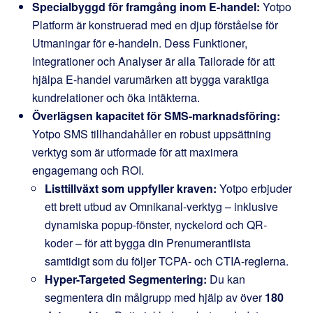
Specialbyggd för framgång inom E-handel:
Yotpo
Platform är konstruerad med en djup förståelse för
Utmaningar för e-handeln. Dess Funktioner,
Integrationer och Analyser är alla Tailorade för att
hjälpa E-handel varumärken att bygga varaktiga
kundrelationer och öka intäkterna.
Överlägsen kapacitet för SMS-marknadsföring:
Yotpo SMS tillhandahåller en robust uppsättning
verktyg som är utformade för att maximera
engagemang och ROI.
Listtillväxt som uppfyller kraven:
Yotpo erbjuder
ett brett utbud av Omnikanal-verktyg – inklusive
dynamiska popup-fönster, nyckelord och QR-
koder – för att bygga din Prenumerantlista
samtidigt som du följer TCPA- och CTIA-reglerna.
Hyper-Targeted Segmentering:
Du kan
segmentera din målgrupp med hjälp av över
180