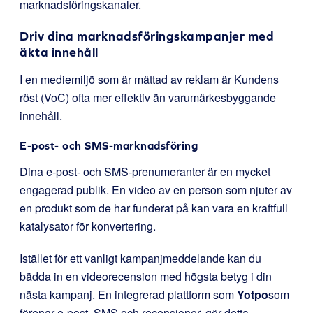
marknadsföringskanaler.
Driv dina marknadsföringskampanjer med
äkta innehåll
I en mediemiljö som är mättad av reklam är Kundens
röst (VoC) ofta mer effektiv än varumärkesbyggande
innehåll.
E-post- och SMS-marknadsföring
Dina e-post- och SMS-prenumeranter är en mycket
engagerad publik. En video av en person som njuter av
en produkt som de har funderat på kan vara en kraftfull
katalysator för konvertering.
Istället för ett vanligt kampanjmeddelande kan du
bädda in en videorecension med högsta betyg i din
nästa kampanj. En integrerad plattform som
Yotpo
som
förenar e-post, SMS och recensioner, gör detta