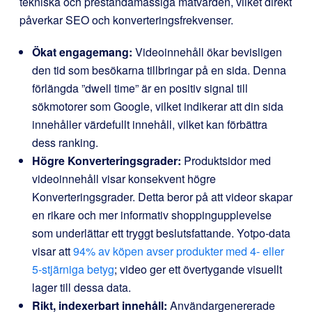
tekniska och prestandamässiga mätvärden, vilket direkt
påverkar SEO och konverteringsfrekvenser.
Ökat engagemang:
Videoinnehåll ökar bevisligen
den tid som besökarna tillbringar på en sida. Denna
förlängda ”dwell time” är en positiv signal till
sökmotorer som Google, vilket indikerar att din sida
innehåller värdefullt innehåll, vilket kan förbättra
dess ranking.
Högre Konverteringsgrader:
Produktsidor med
videoinnehåll visar konsekvent högre
Konverteringsgrader. Detta beror på att videor skapar
en rikare och mer informativ shoppingupplevelse
som underlättar ett tryggt beslutsfattande. Yotpo-data
visar att
94% av köpen avser produkter med 4- eller
5-stjärniga betyg
; video ger ett övertygande visuellt
lager till dessa data.
Rikt, indexerbart innehåll:
Användargenererade