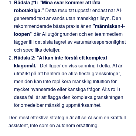
Rädsla #1: ”Mina svar kommer att låta
robotaktiga.”
Detta resultat uppstår endast när AI-
genererad text används utan mänsklig tillsyn. Den
rekommenderade bästa praxis är en
”människan-i-
loopen”
där AI utgör grunden och en teammedlem
lägger till det sista lagret av varumärkespersonlighet
och specifika detaljer.
Rädsla 2: ”AI kan inte förstå ett komplext
klagomål.”
Det ligger en viss sanning i detta. AI är
utmärkt på att hantera de allra flesta granskningar,
men den kan inte replikera mänsklig intuition för
mycket nyanserade eller känsliga frågor. AI:s roll i
dessa fall är att flagga den komplexa granskningen
för omedelbar mänsklig uppmärksamhet.
Den mest effektiva strategin är att se AI som en kraftfull
assistent, inte som en autonom ersättning.