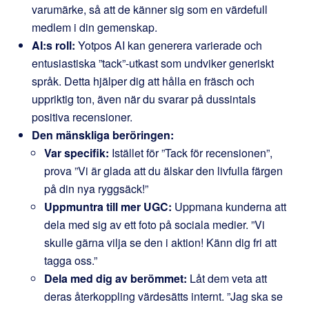
varumärke, så att de känner sig som en värdefull
medlem i din gemenskap.
AI:s roll:
Yotpos AI kan generera varierade och
entusiastiska ”tack”-utkast som undviker generiskt
språk. Detta hjälper dig att hålla en fräsch och
uppriktig ton, även när du svarar på dussintals
positiva recensioner.
Den mänskliga beröringen:
Var specifik:
Istället för ”Tack för recensionen”,
prova ”Vi är glada att du älskar den livfulla färgen
på din nya ryggsäck!”
Uppmuntra till mer UGC:
Uppmana kunderna att
dela med sig av ett foto på sociala medier. ”Vi
skulle gärna vilja se den i aktion! Känn dig fri att
tagga oss.”
Dela med dig av berömmet:
Låt dem veta att
deras återkoppling värdesätts internt. ”Jag ska se