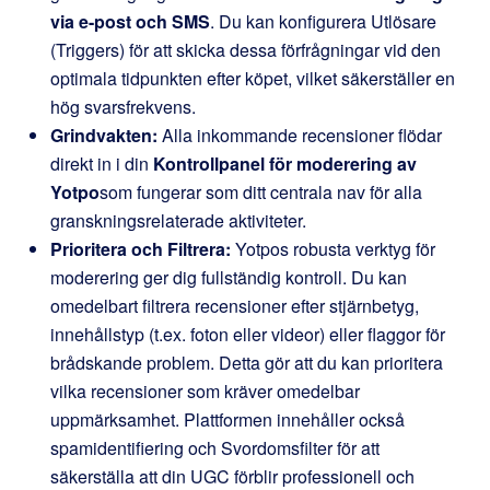
via e-post och SMS
. Du kan konfigurera Utlösare
(Triggers) för att skicka dessa förfrågningar vid den
optimala tidpunkten efter köpet, vilket säkerställer en
hög svarsfrekvens.
Grindvakten:
Alla inkommande recensioner flödar
direkt in i din
Kontrollpanel för moderering av
Yotpo
som fungerar som ditt centrala nav för alla
granskningsrelaterade aktiviteter.
Prioritera och Filtrera:
Yotpos robusta verktyg för
moderering ger dig fullständig kontroll. Du kan
omedelbart filtrera recensioner efter stjärnbetyg,
innehållstyp (t.ex. foton eller videor) eller flaggor för
brådskande problem. Detta gör att du kan prioritera
vilka recensioner som kräver omedelbar
uppmärksamhet. Plattformen innehåller också
spamidentifiering och Svordomsfilter för att
säkerställa att din UGC förblir professionell och