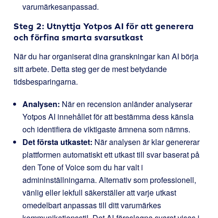
varumärkesanpassad.
Steg 2: Utnyttja Yotpos AI för att generera
och förfina smarta svarsutkast
När du har organiserat dina granskningar kan AI börja
sitt arbete. Detta steg ger de mest betydande
tidsbesparingarna.
Analysen:
När en recension anländer analyserar
Yotpos AI innehållet för att bestämma dess känsla
och identifiera de viktigaste ämnena som nämns.
Det första utkastet:
När analysen är klar genererar
plattformen automatiskt ett utkast till svar baserat på
den Tone of Voice som du har valt i
admininställningarna. Alternativ som professionell,
vänlig eller lekfull säkerställer att varje utkast
omedelbart anpassas till ditt varumärkes
kommunikationsstil.
Det AI-föreslagna svaret visas i