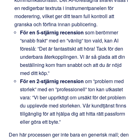
en redigerbar textruta i instrumentpanelen för
moderering, vilket ger ditt team full kontroll att
granska och förfina innan publicering.
För en 5-stjärnig recension
som berömmer
”snabb frakt” med en ”vänlig” ton vald, kan AI
föreslå: ”Det är fantastiskt att höra! Tack för den
underbara återkopplingen. Vi är så glada att din
beställning kom fram snabbt och att du är nöjd
med ditt köp.”
För en 2-stjärnig recension
om ”problem med
storlek” med en ”professionell” ton kan utkastet
vara: ”Vi ber uppriktigt om ursäkt för det problem
du upplevde med storleken. Vår kundtjänst finns
tillgänglig för att hjälpa dig att hitta rätt passform
eller göra ett byte.”
Den här processen ger inte bara en generisk mall; den