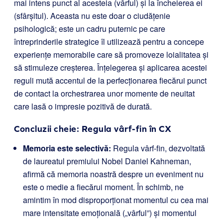
mai intens punct al acesteia (vârful) și la încheierea ei
(sfârșitul). Aceasta nu este doar o ciudățenie
psihologică; este un cadru puternic pe care
întreprinderile strategice îl utilizează pentru a concepe
experiențe memorabile care să promoveze loialitatea și
să stimuleze creșterea. Înțelegerea și aplicarea acestei
reguli mută accentul de la perfecționarea fiecărui punct
de contact la orchestrarea unor momente de neuitat
care lasă o impresie pozitivă de durată.
Concluzii cheie: Regula vârf-fin în CX
Memoria este selectivă:
Regula vârf-fin, dezvoltată
de laureatul premiului Nobel Daniel Kahneman,
afirmă că memoria noastră despre un eveniment nu
este o medie a fiecărui moment. În schimb, ne
amintim în mod disproporționat momentul cu cea mai
mare intensitate emoțională („vârful”) și momentul