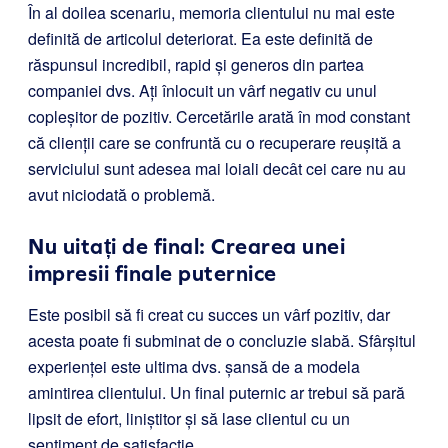
În al doilea scenariu, memoria clientului nu mai este
definită de articolul deteriorat. Ea este definită de
răspunsul incredibil, rapid și generos din partea
companiei dvs. Ați înlocuit un vârf negativ cu unul
copleșitor de pozitiv. Cercetările arată în mod constant
că clienții care se confruntă cu o recuperare reușită a
serviciului sunt adesea mai loiali decât cei care nu au
avut niciodată o problemă.
Nu uitați de final: Crearea unei
impresii finale puternice
Este posibil să fi creat cu succes un vârf pozitiv, dar
acesta poate fi subminat de o concluzie slabă. Sfârșitul
experienței este ultima dvs. șansă de a modela
amintirea clientului. Un final puternic ar trebui să pară
lipsit de efort, liniștitor și să lase clientul cu un
sentiment de satisfacție.