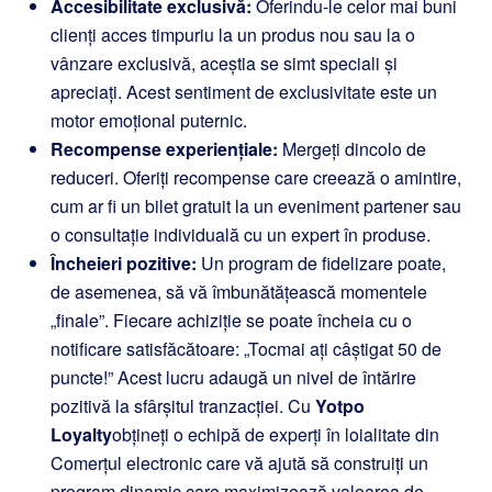
Accesibilitate exclusivă:
Oferindu-le celor mai buni
clienți acces timpuriu la un produs nou sau la o
vânzare exclusivă, aceștia se simt speciali și
apreciați. Acest sentiment de exclusivitate este un
motor emoțional puternic.
Recompense experiențiale:
Mergeți dincolo de
reduceri. Oferiți recompense care creează o amintire,
cum ar fi un bilet gratuit la un eveniment partener sau
o consultație individuală cu un expert în produse.
Încheieri pozitive:
Un program de fidelizare poate,
de asemenea, să vă îmbunătățească momentele
„finale”. Fiecare achiziție se poate încheia cu o
notificare satisfăcătoare: „Tocmai ați câștigat 50 de
puncte!” Acest lucru adaugă un nivel de întărire
pozitivă la sfârșitul tranzacției. Cu
Yotpo
Loyalty
obțineți o echipă de experți în loialitate din
Comerțul electronic care vă ajută să construiți un
program dinamic care maximizează valoarea de