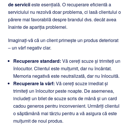
de servicii
este esențială. O recuperare eficientă a
serviciului nu rezolvă doar problema, ci lasă clientului o
părere mai favorabilă despre brandul dvs. decât avea
înainte de apariția problemei.
Imaginați-vă că un client primește un produs deteriorat
– un vârf negativ clar.
Recuperare standard:
Vă cereți scuze și trimiteți un
înlocuitor. Clientul este mulțumit, dar nu încântat.
Memoria negativă este neutralizată, dar nu înlocuită.
Recuperare la vârf:
Vă cereți scuze imediat și
trimiteți un înlocuitor peste noapte. De asemenea,
includeți un bilet de scuze scris de mână și un card
cadou generos pentru inconvenient. Urmăriți clientul
o săptămână mai târziu pentru a vă asigura că este
mulțumit de noul produs.