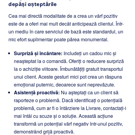
depăși așteptările
Cea mai directă modalitate de a crea un vârf pozitiv
este de a oferi mai mult decât anticipează clientul. Într-
un mediu în care serviciul de bază este standardul, un
mic efort suplimentar poate părea monumental.
Surpriză și încântare:
Includeți un cadou mic și
neașteptat la o comandă. Oferiți o reducere surpriză
la o achiziție viitoare. Îmbunătățiți gratuit transportul
unui client. Aceste gesturi mici pot crea un răspuns
emoțional puternic, deoarece sunt neprevăzute.
Asistență proactivă:
Nu așteptați ca un client să
raporteze o problemă. Dacă identificați o potențială
problemă, cum ar fi o întârziere la Livrare, contactați-i
mai întâi cu scuze și o soluție. Această acțiune
transformă un potențial vârf negativ într-unul pozitiv,
demonstrând grijă proactivă.