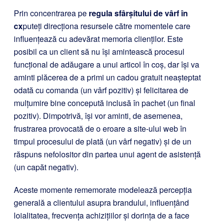
Prin concentrarea pe
regula sfârșitului de vârf în
cx
puteți direcționa resursele către momentele care
influențează cu adevărat memoria clienților. Este
posibil ca un client să nu își amintească procesul
funcțional de adăugare a unui articol în coș, dar își va
aminti plăcerea de a primi un cadou gratuit neașteptat
odată cu comanda (un vârf pozitiv) și felicitarea de
mulțumire bine concepută inclusă în pachet (un final
pozitiv). Dimpotrivă, își vor aminti, de asemenea,
frustrarea provocată de o eroare a site-ului web în
timpul procesului de plată (un vârf negativ) și de un
răspuns nefolositor din partea unui agent de asistență
(un capăt negativ).
Aceste momente rememorate modelează percepția
generală a clientului asupra brandului, influențând
loialitatea, frecvența achizițiilor și dorința de a face