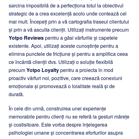
sarcina imposibilă de a perfecționa totul la obiectivul
strategic de a crea excelență acolo unde contează cel
mai mult. Începeți prin a vă cartografia traseul clientului
și prin a vă asculta clienții. Utilizați instrumente precum
Yotpo Reviews
pentru a găsi vârfurile și capetele
existente. Apoi, utilizați aceste cunoștințe pentru a
elimina punctele de fricțiune și pentru a amplifica ceea
ce încântă clienții dvs. Utilizați o soluție flexibilă
precum
Yotpo Loyalty
pentru a proiecta în mod
proactiv vârfuri noi, pozitive, care creează conexiuni
emoționale și promovează o loialitate reală și de
durată.
În cele din urmă, construirea unei experiențe
memorabile pentru clienți nu se referă la gesturi mărețe
și costisitoare. Este vorba despre înțelegerea
psihologiei umane și concentrarea eforturilor asupra