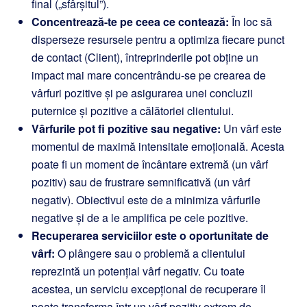
final („sfârșitul”).
Concentrează-te pe ceea ce contează:
În loc să
disperseze resursele pentru a optimiza fiecare punct
de contact (Client), întreprinderile pot obține un
impact mai mare concentrându-se pe crearea de
vârfuri pozitive și pe asigurarea unei concluzii
puternice și pozitive a călătoriei clientului.
Vârfurile pot fi pozitive sau negative:
Un vârf este
momentul de maximă intensitate emoțională. Acesta
poate fi un moment de încântare extremă (un vârf
pozitiv) sau de frustrare semnificativă (un vârf
negativ). Obiectivul este de a minimiza vârfurile
negative și de a le amplifica pe cele pozitive.
Recuperarea serviciilor este o oportunitate de
vârf:
O plângere sau o problemă a clientului
reprezintă un potențial vârf negativ. Cu toate
acestea, un serviciu excepțional de recuperare îl
poate transforma într-un vârf pozitiv extrem de