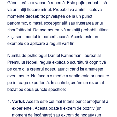
Gândiți-vă la o vacanță recentă. Este puțin probabil să
vă amintiți fiecare minut. Probabil vă amintiți câteva
momente deosebite: priveliștea de la un punct
panoramic, o masă excepțională sau frustrarea unui
zbor întârziat. De asemenea, vă amintiți probabil ultima
zi și sentimentul întoarcerii acasă. Acesta este un
exemplu de aplicare a regulii vârf-fin.
Numită de psihologul Daniel Kahneman, laureat al
Premiului Nobel, regula explică o scurtătură cognitivă
pe care o ia creierul nostru atunci când își amintește
evenimente. Nu facem o medie a sentimentelor noastre
pe întreaga experiență. În schimb, creăm un rezumat
bazat pe două puncte specifice:
Vârful:
Acesta este cel mai intens punct emoțional al
experienței. Acesta poate fi extrem de pozitiv (un
moment de încântare) sau extrem de negativ (un