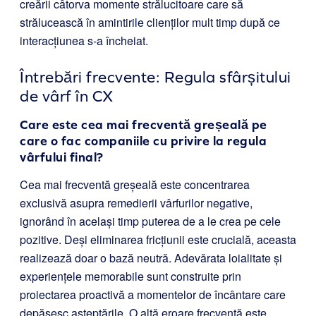
creării câtorva momente strălucitoare care să
strălucească în amintirile clienților mult timp după ce
interacțiunea s-a încheiat.
Întrebări frecvente: Regula sfârșitului
de vârf în CX
Care este cea mai frecventă greșeală pe
care o fac companiile cu privire la regula
vârfului final?
Cea mai frecventă greșeală este concentrarea
exclusivă asupra remedierii vârfurilor negative,
ignorând în același timp puterea de a le crea pe cele
pozitive. Deși eliminarea fricțiunii este crucială, aceasta
realizează doar o bază neutră. Adevărata loialitate și
experiențele memorabile sunt construite prin
proiectarea proactivă a momentelor de încântare care
depășesc așteptările. O altă eroare frecventă este