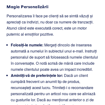
Magia Personalizării
Personalizarea îi face pe clienți să se simtă văzuți și
apreciați ca indivizi, nu doar ca numere de tranzacții.
Atunci când este executată corect, este un motor
puternic al emoțiilor pozitive.
Folosiți-le numele:
Mergeți dincolo de inserarea
automată a numelui în subiectul unui e-mail. Instruiți
personalul de suport să folosească numele clientului
în conversație. O notă scrisă de mână care include
numele clientului poate avea un impact incredibil.
Amintiți-vă de preferințele lor:
Dacă un client
cumpără frecvent un anumit tip de produs,
recunoașteți acest lucru. Trimiteți-i o recomandare
personalizată pentru un articol nou care se aliniază
cu gusturile lor. Dacă au menționat anterior o zi de