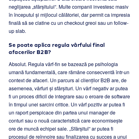
neglijarea „sfârșitului”. Multe companii investesc masiv
în începutul și mijlocul călătoriei, dar permit ca impresia
finală să se clatine cu un checkout greoi sau un follow-
up slab.
Se poate aplica regula vârfului final
afacerilor B2B?
Absolut. Regula vârf-fin se bazează pe psihologia
umană fundamentală, care rămâne consecventă într-un
context de afaceri. Un parcurs al clienților B2B are, de
asemenea, vârfuri și sfârșituri. Un vârf negativ ar putea
fi un proces dificil de integrare sau o eroare de software
în timpul unei sarcini critice. Un vârf pozitiv ar putea fi
un raport perspicace din partea unui manager de
conturi sau o nouă caracteristică care economisește
ore de muncă echipei sale. „Sfârșitul” ar putea fi
procesul de reînnoire sau finalizarea cu succes a unui