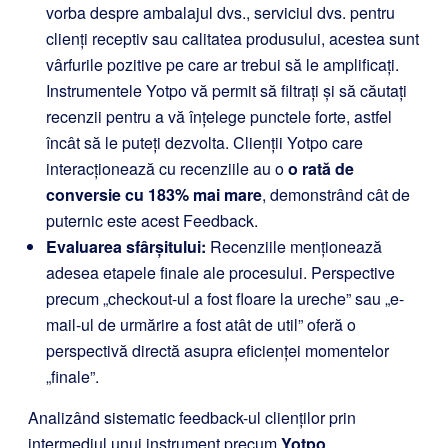
vorba despre ambalajul dvs., serviciul dvs. pentru
clienți receptiv sau calitatea produsului, acestea sunt
vârfurile pozitive pe care ar trebui să le amplificați.
Instrumentele Yotpo vă permit să filtrați și să căutați
recenzii pentru a vă înțelege punctele forte, astfel
încât să le puteți dezvolta. Clienții Yotpo care
interacționează cu recenziile au o
o rată de
conversie cu 183% mai mare
, demonstrând cât de
puternic este acest Feedback.
Evaluarea sfârșitului:
Recenziile menționează
adesea etapele finale ale procesului. Perspective
precum „checkout-ul a fost floare la ureche” sau „e-
mail-ul de urmărire a fost atât de util” oferă o
perspectivă directă asupra eficienței momentelor
„finale”.
Analizând sistematic feedback-ul clienților prin
intermediul unui instrument precum
Yotpo