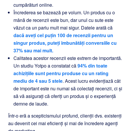
cumpărături online.
Încrederea se bazează pe volum. Un produs cu o
mână de recenzii este bun, dar unul cu sute este
văzut ca un pariu mult mai sigur. Datele arată că
dacă aveți cel puțin 100 de recenzii pentru un
singur produs, puteți îmbunătăți conversiile cu
37% sau mai mult.
Calitatea acestor recenzii este extrem de importantă.
Un studiu Yotpo a constatat că
94% din
toate
achizițiile sunt pentru produse cu un rating
mediu de 4 sau 5 stele
. Acest lucru evidențiază cât
de important este nu numai să colectați recenzii, ci și
să vă asigurați că oferiți un produs și o experiență
demne de laude.
Într-o eră a scepticismului profund, clienții dvs. existenți
au devenit cei mai eficienți și mai de încredere agenți
de marketing.