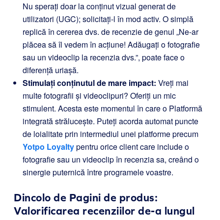
Nu sperați doar la conținut vizual generat de
utilizatori (UGC); solicitați-l în mod activ. O simplă
replică în cererea dvs. de recenzie de genul „Ne-ar
plăcea să îl vedem în acțiune! Adăugați o fotografie
sau un videoclip la recenzia dvs.”, poate face o
diferență uriașă.
Stimulați conținutul de mare impact:
Vreți mai
multe fotografii și videoclipuri? Oferiți un mic
stimulent. Acesta este momentul în care o Platformă
integrată strălucește. Puteți acorda automat puncte
de loialitate prin intermediul unei platforme precum
Yotpo Loyalty
pentru orice client care include o
fotografie sau un videoclip în recenzia sa, creând o
sinergie puternică între programele voastre.
Dincolo de Pagini de produs:
Valorificarea recenziilor de-a lungul