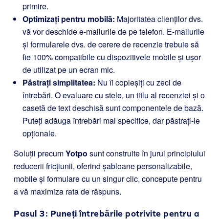
primire.
Optimizați pentru mobilă:
Majoritatea clienților dvs.
vă vor deschide e-mailurile de pe telefon. E-mailurile
și formularele dvs. de cerere de recenzie trebuie să
fie 100% compatibile cu dispozitivele mobile și ușor
de utilizat pe un ecran mic.
Păstrați simplitatea:
Nu îi copleșiți cu zeci de
întrebări. O evaluare cu stele, un titlu al recenziei și o
casetă de text deschisă sunt componentele de bază.
Puteți adăuga întrebări mai specifice, dar păstrați-le
opționale.
Soluții precum
Yotpo
sunt construite în jurul principiului
reducerii fricțiunii, oferind șabloane personalizabile,
mobile și formulare cu un singur clic, concepute pentru
a vă maximiza rata de răspuns.
Pasul 3: Puneți întrebările potrivite pentru a