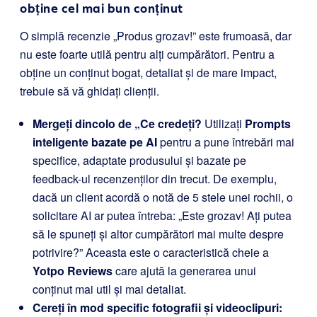
obține cel mai bun conținut
O simplă recenzie „Produs grozav!” este frumoasă, dar
nu este foarte utilă pentru alți cumpărători. Pentru a
obține un conținut bogat, detaliat și de mare impact,
trebuie să vă ghidați clienții.
Mergeți dincolo de „Ce credeți?
Utilizați
Prompts
inteligente bazate pe AI
pentru a pune întrebări mai
specifice, adaptate produsului și bazate pe
feedback-ul recenzenților din trecut. De exemplu,
dacă un client acordă o notă de 5 stele unei rochii, o
solicitare AI ar putea întreba: „Este grozav! Ați putea
să le spuneți și altor cumpărători mai multe despre
potrivire?” Aceasta este o caracteristică cheie a
Yotpo Reviews
care ajută la generarea unui
conținut mai util și mai detaliat.
Cereți în mod specific fotografii și videoclipuri: