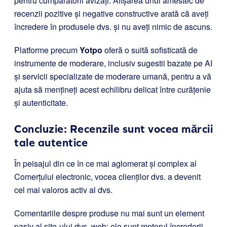
pentru cumpărătorii avizați. Afișarea unui amestec de
recenzii pozitive și negative constructive arată că aveți
încredere în produsele dvs. și nu aveți nimic de ascuns.
Platforme precum
Yotpo
oferă o suită sofisticată de
instrumente de moderare, inclusiv sugestii bazate pe AI
și servicii specializate de moderare umană, pentru a vă
ajuta să mențineți acest echilibru delicat între curățenie
și autenticitate.
Concluzie: Recenzile sunt vocea mărcii
tale autentice
În peisajul din ce în ce mai aglomerat și complex al
Comerțului electronic, vocea clienților dvs. a devenit
cel mai valoros activ al dvs.
Comentariile despre produse nu mai sunt un element
pasiv al site-ului dvs. web; ele sunt motorul încrederii,