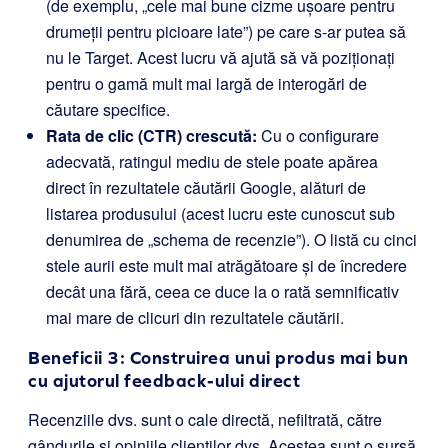
(de exemplu, „cele mai bune cizme ușoare pentru
drumeții pentru picioare late”) pe care s-ar putea să
nu le Target. Acest lucru vă ajută să vă poziționați
pentru o gamă mult mai largă de interogări de
căutare specifice.
Rata de clic (CTR) crescută:
Cu o configurare
adecvată, ratingul mediu de stele poate apărea
direct în rezultatele căutării Google, alături de
listarea produsului (acest lucru este cunoscut sub
denumirea de „schema de recenzie”). O listă cu cinci
stele aurii este mult mai atrăgătoare și de încredere
decât una fără, ceea ce duce la o rată semnificativ
mai mare de clicuri din rezultatele căutării.
Beneficii 3: Construirea unui produs mai bun
cu ajutorul feedback-ului direct
Recenziile dvs. sunt o cale directă, nefiltrată, către
gândurile și opiniile clienților dvs. Acestea sunt o sursă