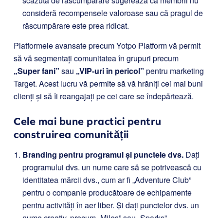
scăzută de răscumpărare sugerează că membrii nu
consideră recompensele valoroase sau că pragul de
răscumpărare este prea ridicat.
Platformele avansate precum Yotpo Platform vă permit
să vă segmentați comunitatea în grupuri precum
„Super fani”
sau
„VIP-uri în pericol”
pentru marketing
Target. Acest lucru vă permite să vă hrăniți cei mai buni
clienți și să îi reangajați pe cei care se îndepărtează.
Cele mai bune practici pentru
construirea comunității
Branding pentru programul și punctele dvs.
Dați
programului dvs. un nume care să se potrivească cu
identitatea mărcii dvs., cum ar fi „Adventure Club”
pentru o companie producătoare de echipamente
pentru activități în aer liber. Și dați punctelor dvs. un
nume creativ, precum „Miles” sau „Sparks”.