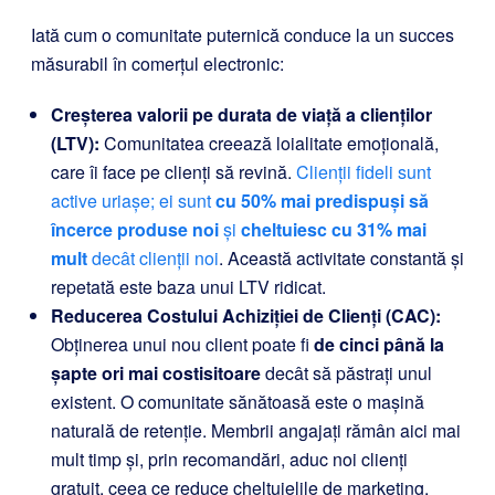
Iată cum o comunitate puternică conduce la un succes
măsurabil în comerțul electronic:
Creșterea valorii pe durata de viață a clienților
(LTV):
Comunitatea creează loialitate emoțională,
care îi face pe clienți să revină.
Clienții fideli sunt
active uriașe; ei sunt
cu 50% mai predispuși să
încerce produse noi
și
cheltuiesc cu 31% mai
mult
decât clienții noi
. Această activitate constantă și
repetată este baza unui LTV ridicat.
Reducerea Costului Achiziției de Clienți (CAC):
Obținerea unui nou client poate fi
de cinci până la
șapte ori mai costisitoare
decât să păstrați unul
existent. O comunitate sănătoasă este o mașină
naturală de retenție. Membrii angajați rămân aici mai
mult timp și, prin recomandări, aduc noi clienți
gratuit, ceea ce reduce cheltuielile de marketing.