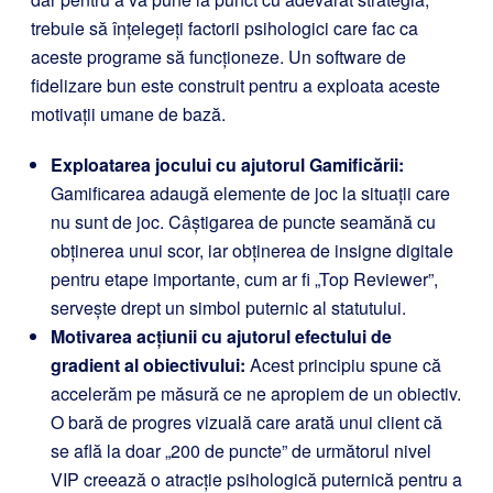
trebuie să înțelegeți factorii psihologici care fac ca
aceste programe să funcționeze. Un software de
fidelizare bun este construit pentru a exploata aceste
motivații umane de bază.
Exploatarea jocului cu ajutorul Gamificării:
Gamificarea adaugă elemente de joc la situații care
nu sunt de joc. Câștigarea de puncte seamănă cu
obținerea unui scor, iar obținerea de insigne digitale
pentru etape importante, cum ar fi „Top Reviewer”,
servește drept un simbol puternic al statutului.
Motivarea acțiunii cu ajutorul efectului de
gradient al obiectivului:
Acest principiu spune că
accelerăm pe măsură ce ne apropiem de un obiectiv.
O bară de progres vizuală care arată unui client că
se află la doar „200 de puncte” de următorul nivel
VIP creează o atracție psihologică puternică pentru a