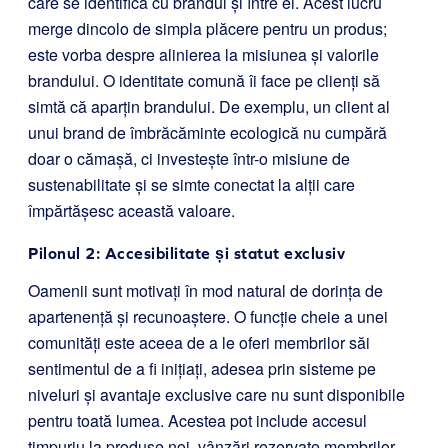
care se identifică cu brandul și între ei. Acest lucru
merge dincolo de simpla plăcere pentru un produs;
este vorba despre alinierea la misiunea și valorile
brandului. O identitate comună îi face pe clienți să
simtă că aparțin brandului. De exemplu, un client al
unui brand de îmbrăcăminte ecologică nu cumpără
doar o cămașă, ci investește într-o misiune de
sustenabilitate și se simte conectat la alții care
împărtășesc această valoare.
Pilonul 2: Accesibilitate și statut exclusiv
Oamenii sunt motivați în mod natural de dorința de
apartenență și recunoaștere. O funcție cheie a unei
comunități este aceea de a le oferi membrilor săi
sentimentul de a fi inițiați, adesea prin sisteme pe
niveluri și avantaje exclusive care nu sunt disponibile
pentru toată lumea. Acestea pot include accesul
timpuriu la produse noi, vânzări rezervate membrilor