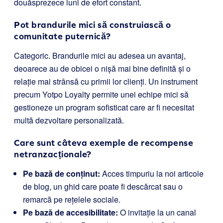
douăsprezece luni de efort constant.
Pot brandurile mici să construiască o
comunitate puternică?
Categoric. Brandurile mici au adesea un avantaj,
deoarece au de obicei o nișă mai bine definită și o
relație mai strânsă cu primii lor clienți. Un instrument
precum Yotpo Loyalty permite unei echipe mici să
gestioneze un program sofisticat care ar fi necesitat
multă dezvoltare personalizată.
Care sunt câteva exemple de recompense
netranzacționale?
Pe bază de conținut:
Acces timpuriu la noi articole
de blog, un ghid care poate fi descărcat sau o
remarcă pe rețelele sociale.
Pe bază de accesibilitate:
O invitație la un canal