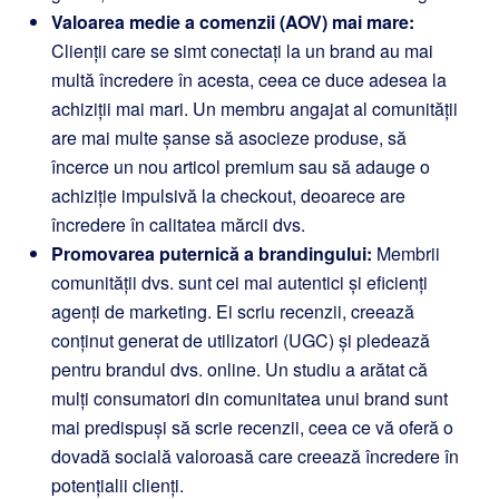
Valoarea medie a comenzii (AOV) mai mare:
Clienții care se simt conectați la un brand au mai
multă încredere în acesta, ceea ce duce adesea la
achiziții mai mari. Un membru angajat al comunității
are mai multe șanse să asocieze produse, să
încerce un nou articol premium sau să adauge o
achiziție impulsivă la checkout, deoarece are
încredere în calitatea mărcii dvs.
Promovarea puternică a brandingului:
Membrii
comunității dvs. sunt cei mai autentici și eficienți
agenți de marketing. Ei scriu recenzii, creează
conținut generat de utilizatori (UGC) și pledează
pentru brandul dvs. online. Un studiu a arătat că
mulți consumatori din comunitatea unui brand sunt
mai predispuși să scrie recenzii, ceea ce vă oferă o
dovadă socială valoroasă care creează încredere în
potențialii clienți.