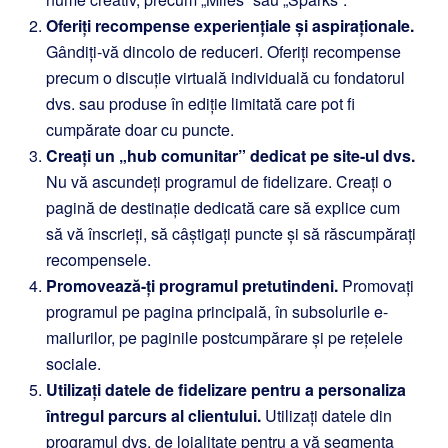
Oferiți recompense experiențiale și aspiraționale.
Gândiți-vă dincolo de reduceri. Oferiți recompense
precum o discuție virtuală individuală cu fondatorul
dvs. sau produse în ediție limitată care pot fi
cumpărate doar cu puncte.
Creați un „hub comunitar” dedicat pe site-ul dvs.
Nu vă ascundeți programul de fidelizare. Creați o
pagină de destinație dedicată care să explice cum
să vă înscrieți, să câștigați puncte și să răscumpărați
recompensele.
Promovează-ți programul pretutindeni.
Promovați
programul pe pagina principală, în subsolurile e-
mailurilor, pe paginile postcumpărare și pe rețelele
sociale.
Utilizați datele de fidelizare pentru a personaliza
întregul parcurs al clientului.
Utilizați datele din
programul dvs. de loialitate pentru a vă segmenta