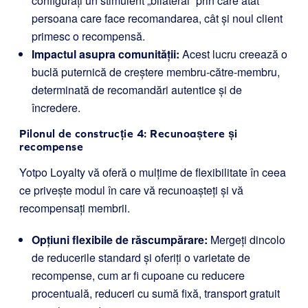
configurați un stimulent „bilateral” prin care atât
persoana care face recomandarea, cât și noul client
primesc o recompensă.
Impactul asupra comunității:
Acest lucru creează o
buclă puternică de creștere membru-către-membru,
determinată de recomandări autentice și de
încredere.
Pilonul de construcție 4: Recunoaștere și
recompense
Yotpo Loyalty vă oferă o mulțime de flexibilitate în ceea
ce privește modul în care vă recunoașteți și vă
recompensați membrii.
Opțiuni flexibile de răscumpărare:
Mergeți dincolo
de reducerile standard și oferiți o varietate de
recompense, cum ar fi cupoane cu reducere
procentuală, reduceri cu sumă fixă, transport gratuit