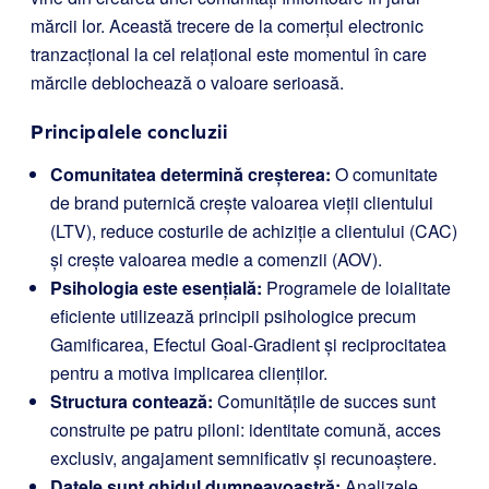
mărcii lor. Această trecere de la comerțul electronic
tranzacțional la cel relațional este momentul în care
mărcile deblochează o valoare serioasă.
Principalele concluzii
Comunitatea determină creșterea:
O comunitate
de brand puternică crește valoarea vieții clientului
(LTV), reduce costurile de achiziție a clientului (CAC)
și crește valoarea medie a comenzii (AOV).
Psihologia este esențială:
Programele de loialitate
eficiente utilizează principii psihologice precum
Gamificarea, Efectul Goal-Gradient și reciprocitatea
pentru a motiva implicarea clienților.
Structura contează:
Comunitățile de succes sunt
construite pe patru piloni: identitate comună, acces
exclusiv, angajament semnificativ și recunoaștere.
Datele sunt ghidul dumneavoastră:
Analizele