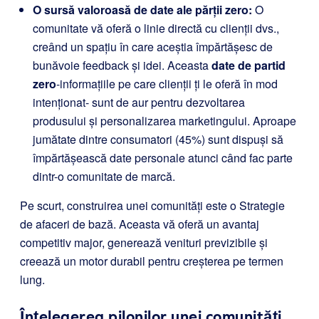
O sursă valoroasă de date ale părții zero:
O
comunitate vă oferă o linie directă cu clienții dvs.,
creând un spațiu în care aceștia împărtășesc de
bunăvoie feedback și idei. Aceasta
date de partid
zero
-informațiile pe care clienții ți le oferă în mod
intenționat- sunt de aur pentru dezvoltarea
produsului și personalizarea marketingului. Aproape
jumătate dintre consumatori (45%) sunt dispuși să
împărtășească date personale atunci când fac parte
dintr-o comunitate de marcă.
Pe scurt, construirea unei comunități este o Strategie
de afaceri de bază. Aceasta vă oferă un avantaj
competitiv major, generează venituri previzibile și
creează un motor durabil pentru creșterea pe termen
lung.
Înțelegerea pilonilor unei comunități