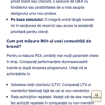
privat Slack sau Discord, o sesiune de Q&A cu
fondatorul sau posibilitatea de a vota asupra
designului unui nou produs.
Pe baza statutului:
O insignă unică lângă numele
lor în secțiunea de recenzii sau acces la asistență
prioritară pentru clienți.
Cum pot măsura ROI-ul unei comunități de
brand?
Pentru a măsura ROI, urmăriți mai mulți parametri cheie
în timp. Comparați performanțele dumneavoastră
înainte și după lansarea programului. Uitați-vă la
schimbările în:
Valoarea vieții clientului (LTV): Comparați LTV-ul
membrilor fidelizați față de cel al non-membrilor.
Rata achizițiilor repetate: Vedeți cât de des membrii
fac achiziții repetate în comparație cu non-membrii.