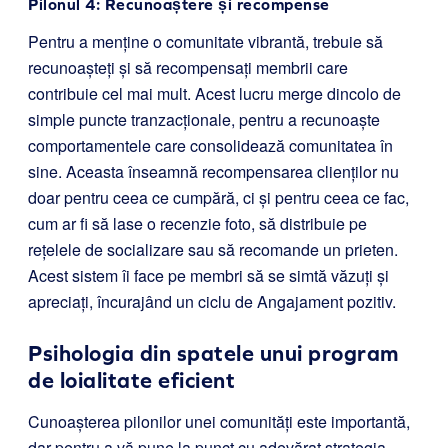
Pilonul 4: Recunoaștere și recompense
Pentru a menține o comunitate vibrantă, trebuie să
recunoașteți și să recompensați membrii care
contribuie cel mai mult. Acest lucru merge dincolo de
simple puncte tranzacționale, pentru a recunoaște
comportamentele care consolidează comunitatea în
sine. Aceasta înseamnă recompensarea clienților nu
doar pentru ceea ce cumpără, ci și pentru ceea ce fac,
cum ar fi să lase o recenzie foto, să distribuie pe
rețelele de socializare sau să recomande un prieten.
Acest sistem îi face pe membri să se simtă văzuți și
apreciați, încurajând un ciclu de Angajament pozitiv.
Psihologia din spatele unui program
de loialitate eficient
Cunoașterea pilonilor unei comunități este importantă,
dar pentru a vă pune la punct cu adevărat strategia,