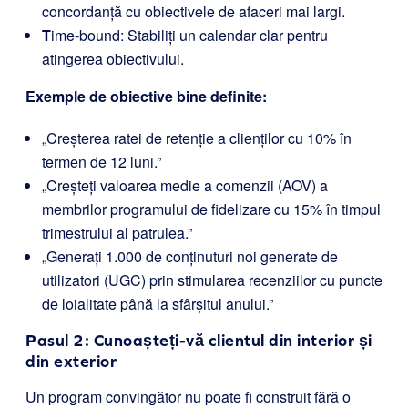
concordanță cu obiectivele de afaceri mai largi.
T
ime-bound: Stabiliți un calendar clar pentru
atingerea obiectivului.
Exemple de obiective bine definite:
„Creșterea ratei de retenție a clienților cu 10% în
termen de 12 luni.”
„Creșteți valoarea medie a comenzii (AOV) a
membrilor programului de fidelizare cu 15% în timpul
trimestrului al patrulea.”
„Generați 1.000 de conținuturi noi generate de
utilizatori (UGC) prin stimularea recenziilor cu puncte
de loialitate până la sfârșitul anului.”
Pasul 2: Cunoașteți-vă clientul din interior și
din exterior
Un program convingător nu poate fi construit fără o