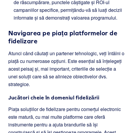
de răscumpărare, punctele câștigate și ROI-ul
campaniilor specifice, permițându-vă să luați decizii
informate și să demonstrați valoarea programului.
Navigarea pe piața platformelor de
fidelizare
Atunci când căutați un partener tehnologic, veți întâlni o
piață cu numeroase opțiuni. Este esențial să înțelegeți
acest peisaj și, mai important, criteriile de selecție a
unei soluții care să se alinieze obiectivelor dvs.
strategice.
Jucători cheie în domeniul fidelizării
Piața soluțiilor de fidelizare pentru comerțul electronic
este matură, cu mai multe platforme care oferă
instrumente pentru a ajuta brandurile să își
construiască și să își gestioneze programele. Acest