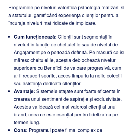
Programele pe niveluri valorifică psihologia realizării și
a statutului, gamificând experiența clienților pentru a
încuraja niveluri mai ridicate de implicare.
Cum funcționează:
Clienții sunt segmentați în
niveluri în funcție de cheltuielile sau de nivelul de
Angajament pe o perioadă definită. Pe măsură ce își
măresc cheltuielile, aceștia deblochează niveluri
superioare cu Beneficii de valoare progresivă, cum
ar fi reduceri sporite, acces timpuriu la noile colecții
sau asistență dedicată clienților.
Avantaje:
Sistemele etajate sunt foarte eficiente în
crearea unui sentiment de aspirație și exclusivitate.
Acestea validează cei mai valoroși clienți ai unui
brand, ceea ce este esențial pentru fidelizarea pe
termen lung.
Cons:
Programul poate fi mai complex de