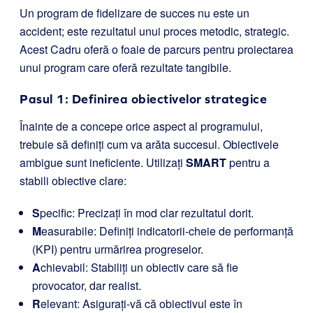
Un program de fidelizare de succes nu este un
accident; este rezultatul unui proces metodic, strategic.
Acest Cadru oferă o foaie de parcurs pentru proiectarea
unui program care oferă rezultate tangibile.
Pasul 1: Definirea obiectivelor strategice
Înainte de a concepe orice aspect al programului,
trebuie să definiți cum va arăta succesul. Obiectivele
ambigue sunt ineficiente. Utilizați
SMART
pentru a
stabili obiective clare:
S
pecific: Precizați în mod clar rezultatul dorit.
M
easurabile: Definiți indicatorii-cheie de performanță
(KPI) pentru urmărirea progreselor.
A
chievabil: Stabiliți un obiectiv care să fie
provocator, dar realist.
R
elevant: Asigurați-vă că obiectivul este în