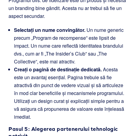
Programul dvs. de fidelizare este un produs și necesită
un branding bine gândit. Acesta nu ar trebui să fie un
aspect secundar.
Selectați un nume convingător.
Un nume generic
precum „Program de recompense” este lipsit de
impact. Un nume care reflectă identitatea brandului
dvs., cum ar fi „The Insider’s Club” sau „The
Collective”, este mai atractiv.
Creați o pagină de destinație dedicată.
Acesta
este un avantaj esențial. Pagina trebuie să fie
atractivă din punct de vedere vizual și să articuleze
în mod clar beneficiile și mecanismele programului.
Utilizați un design curat și explicații simple pentru a
vă asigura că propunerea de valoare este înțeleasă
imediat.
Pasul 5: Alegerea partenerului tehnologic
potrivit