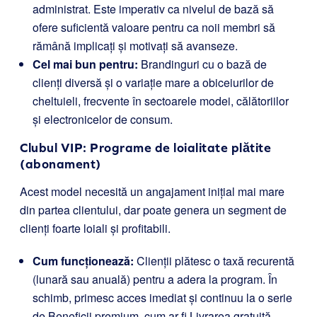
administrat. Este imperativ ca nivelul de bază să
ofere suficientă valoare pentru ca noii membri să
rămână implicați și motivați să avanseze.
Cel mai bun pentru:
Brandinguri cu o bază de
clienți diversă și o variație mare a obiceiurilor de
cheltuieli, frecvente în sectoarele modei, călătoriilor
și electronicelor de consum.
Clubul VIP: Programe de loialitate plătite
(abonament)
Acest model necesită un angajament inițial mai mare
din partea clientului, dar poate genera un segment de
clienți foarte loiali și profitabili.
Cum funcționează:
Clienții plătesc o taxă recurentă
(lunară sau anuală) pentru a adera la program. În
schimb, primesc acces imediat și continuu la o serie
de Beneficii premium, cum ar fi Livrarea gratuită