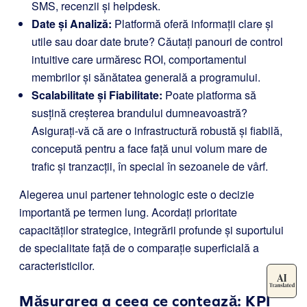
SMS, recenzii și helpdesk.
Date și Analiză:
Platformă oferă informații clare și
utile sau doar date brute? Căutați panouri de control
intuitive care urmăresc ROI, comportamentul
membrilor și sănătatea generală a programului.
Scalabilitate și Fiabilitate:
Poate platforma să
susțină creșterea brandului dumneavoastră?
Asigurați-vă că are o infrastructură robustă și fiabilă,
concepută pentru a face față unui volum mare de
trafic și tranzacții, în special în sezoanele de vârf.
Alegerea unui partener tehnologic este o decizie
importantă pe termen lung. Acordați prioritate
capacităților strategice, integrării profunde și suportului
de specialitate față de o comparație superficială a
caracteristicilor.
Măsurarea a ceea ce contează: KPI