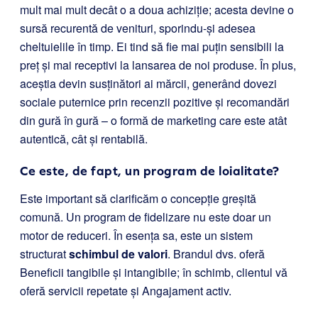
mult mai mult decât o a doua achiziție; acesta devine o
sursă recurentă de venituri, sporindu-și adesea
cheltuielile în timp. Ei tind să fie mai puțin sensibili la
preț și mai receptivi la lansarea de noi produse. În plus,
aceștia devin susținători ai mărcii, generând dovezi
sociale puternice prin recenzii pozitive și recomandări
din gură în gură – o formă de marketing care este atât
autentică, cât și rentabilă.
Ce este, de fapt, un program de loialitate?
Este important să clarificăm o concepție greșită
comună. Un program de fidelizare nu este doar un
motor de reduceri. În esența sa, este un sistem
structurat
schimbul de valori
. Brandul dvs. oferă
Beneficii tangibile și intangibile; în schimb, clientul vă
oferă servicii repetate și Angajament activ.