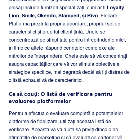
peisaj include furnizori specializați, cum ar fi
Loyalty
Lion, Smile, Okendo, Stamped, și Rivo
. Fiecare
Platformă prezintă propria abordare, propriul set de
caracteristici și propriul client țintă. Unele se
concentrează pe simplitate pentru întreprinderile mici,
în timp ce altele răspund cerințelor complexe ale
mărcilor de întreprindere. Cheia este să vă concentrați
asupra capacităților care vă vor stimula obiectivele
strategice specifice, mai degrabă decât să fiți distras de
o listă exhaustivă de caracteristici.
Ce să cauți: O listă de verificare pentru
evaluarea platformelor
Pentru a efectua o evaluare completă a potențialelor
platforme de fidelizare, utilizați această listă de
verificare. Aceasta vă va ajuta să priviți dincolo de
afirmațiile de marketing și să evaluați ce partener vă