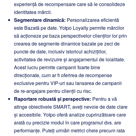
experiență de recompensare care să le consolideze
identitatea mărcii.
Segmentare dinamică:
Personalizarea eficientă
este Bazată pe date. Yotpo Loyalty permite mărcilor
să acționeze pe baza perspectivelor clienților lor prin
crearea de segmente dinamice bazate pe zeci de
puncte de date, inclusiv istoricul achizițiilor,
activitatea de revizuire și angajamentul de loialitate.
Acest lucru permite campanii foarte bine
direcționate, cum ar fi oferirea de recompense
exclusive pentru VIP-uri sau lansarea de campanii
de re-angajare pentru clienții cu risc.
Raportare robustă și perspective:
Pentru a vă
atinge obiectivele SMART, aveți nevoie de date clare
și accesibile. Yotpo oferă analize cuprinzătoare care
arată cu precizie modul în care programul dvs. are
performanțe. Puteți urmări metrici cheie precum rata