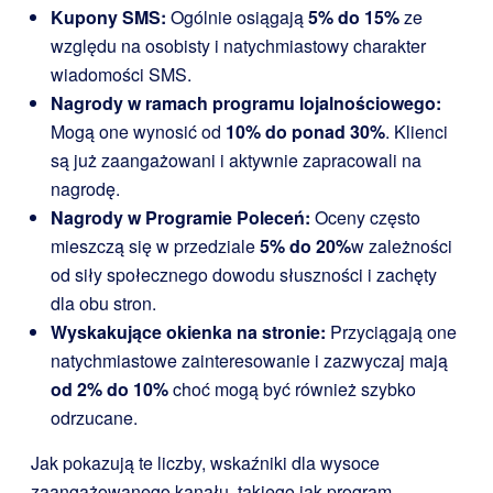
Kupony SMS:
Ogólnie osiągają
5% do 15%
ze
względu na osobisty i natychmiastowy charakter
wiadomości SMS.
Nagrody w ramach programu lojalnościowego:
Mogą one wynosić od
10% do ponad 30%
. Klienci
są już zaangażowani i aktywnie zapracowali na
nagrodę.
Nagrody w Programie Poleceń:
Oceny często
mieszczą się w przedziale
5% do 20%
w zależności
od siły społecznego dowodu słuszności i zachęty
dla obu stron.
Wyskakujące okienka na stronie:
Przyciągają one
natychmiastowe zainteresowanie i zazwyczaj mają
od 2% do 10%
choć mogą być również szybko
odrzucane.
Jak pokazują te liczby, wskaźniki dla wysoce
zaangażowanego kanału, takiego jak program