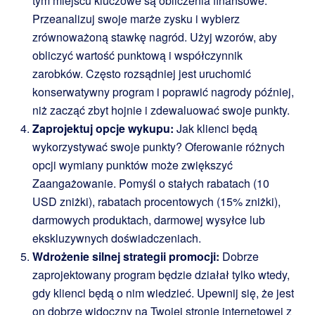
tym miejscu kluczowe są obliczenia finansowe.
Przeanalizuj swoje marże zysku i wybierz
zrównoważoną stawkę nagród. Użyj wzorów, aby
obliczyć wartość punktową i współczynnik
zarobków. Często rozsądniej jest uruchomić
konserwatywny program i poprawić nagrody później,
niż zacząć zbyt hojnie i zdewaluować swoje punkty.
Zaprojektuj opcje wykupu:
Jak klienci będą
wykorzystywać swoje punkty? Oferowanie różnych
opcji wymiany punktów może zwiększyć
Zaangażowanie. Pomyśl o stałych rabatach (10
USD zniżki), rabatach procentowych (15% zniżki),
darmowych produktach, darmowej wysyłce lub
ekskluzywnych doświadczeniach.
Wdrożenie silnej strategii promocji:
Dobrze
zaprojektowany program będzie działał tylko wtedy,
gdy klienci będą o nim wiedzieć. Upewnij się, że jest
on dobrze widoczny na Twojej stronie internetowej z