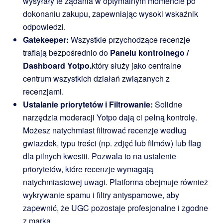
wysyłały te żądania w optymalnym momencie po
dokonaniu zakupu, zapewniając wysoki wskaźnik
odpowiedzi.
Gatekeeper:
Wszystkie przychodzące recenzje
trafiają bezpośrednio do
Panelu kontrolnego /
Dashboard Yotpo.
który służy jako centralne
centrum wszystkich działań związanych z
recenzjami.
Ustalanie priorytetów i Filtrowanie:
Solidne
narzędzia moderacji Yotpo dają ci pełną kontrolę.
Możesz natychmiast filtrować recenzje według
gwiazdek, typu treści (np. zdjęć lub filmów) lub flag
dla pilnych kwestii. Pozwala to na ustalenie
priorytetów, które recenzje wymagają
natychmiastowej uwagi. Platforma obejmuje również
wykrywanie spamu i filtry antyspamowe, aby
zapewnić, że UGC pozostaje profesjonalne i zgodne
z marką.