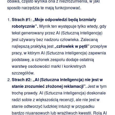
obawa, często wynika ona z niezrozumienia, w jaki
sposób narzędzia te mają funkcjonować.
Strach #1: „Moje odpowiedzi będą brzmiały
robotycznie”.
Wynik ten występuje tylko wtedy, gdy
tekst generowany przez AI (Sztuczną inteligencję)
jest używany bez nadzoru człowieka. Zalecaną
najlepszą praktyką jest
„człowiek w pętli”
przepływ
pracy, w którym AI (Sztuczna inteligencja) zapewnia
podstawę, a członek zespołu dodaje ostatnią
warstwę osobowości marki i konkretnych
szczegółów.
Strach #2: „AI (Sztuczna inteligencja) nie jest w
stanie zrozumieć złożonej reklamacji”.
Jest w tym
trochę prawdy. AI (Sztuczna inteligencja) doskonale
radzi sobie z większością recenzji, ale nie jest w
stanie odtworzyć ludzkiej intuicji w przypadku
bardzo niuansowych lub wrażliwych kwestii. Rolą AI