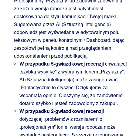
Profesjonalny, Przyjazny lub Zabawny zapewniają,
że każda wersja robocza jest natychmiast
dostosowana do stylu komunikacji Twojej marki.
Sugerowana przez AI (Sztuczną inteligencję)
odpowiedź jest wyświetlana w edytowalnym polu
tekstowym w panelu kontrolnym / Dashboard, dając
zespołowi pełną kontrolę nad przeglądaniem i
udoskonalaniem przed publikacją.
W przypadku 5-gwiazdkowej recenzji
chwalącej
„szybką wysyłkę” z wybranym tonem „Przyjazny”,
AI (Sztuczna inteligencja) może zasugerować:
„Fantastycznie to słyszeć! Dziękujemy za
wspaniałą opinię. Cieszymy się, że zamówienie
dotarło szybko i jesteś zadowolony z zakupu”.
W przypadku 2-gwiazdkowej recenzji
dotyczącej „problemów z rozmiarem” o
„profesjonalnym” tonie, wersja robocza może
wyglądać następująco: „Szczerze przepraszamy