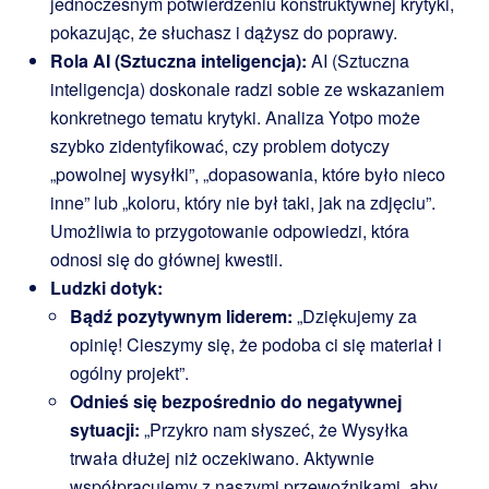
jednoczesnym potwierdzeniu konstruktywnej krytyki,
pokazując, że słuchasz i dążysz do poprawy.
Rola AI (Sztuczna inteligencja):
AI (Sztuczna
inteligencja) doskonale radzi sobie ze wskazaniem
konkretnego tematu krytyki. Analiza Yotpo może
szybko zidentyfikować, czy problem dotyczy
„powolnej wysyłki”, „dopasowania, które było nieco
inne” lub „koloru, który nie był taki, jak na zdjęciu”.
Umożliwia to przygotowanie odpowiedzi, która
odnosi się do głównej kwestii.
Ludzki dotyk:
Bądź pozytywnym liderem:
„Dziękujemy za
opinię! Cieszymy się, że podoba ci się materiał i
ogólny projekt”.
Odnieś się bezpośrednio do negatywnej
sytuacji:
„Przykro nam słyszeć, że Wysyłka
trwała dłużej niż oczekiwano. Aktywnie
współpracujemy z naszymi przewoźnikami, aby