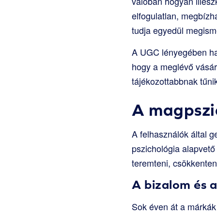
valóban hogyan illesz
elfogulatlan, megbízh
tudja egyedül megismé
A UGC lényegében hat
hogy a meglévő vásár
tájékozottabbnak tűnik
A magpszic
A felhasználók által 
pszichológia alapvető
teremteni, csökkenteni
A bizalom és 
Sok éven át a márkák 