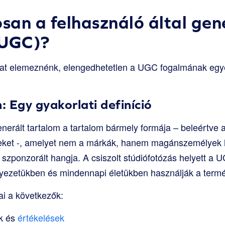
osan a felhasználó által gen
(UGC)?
ákat elemeznénk, elengedhetetlen a UGC fogalmának egy
: Egy gyakorlati definíció
enerált tartalom a tartalom bármely formája – beleértve 
seket -, amelyet nem a márkák, hanem magánszemélyek h
m szponzorált hangja. A csiszolt stúdiófotózás helyett a
rnyezetükben és mindennapi életükben használják a term
ai a következők:
k és
értékelések