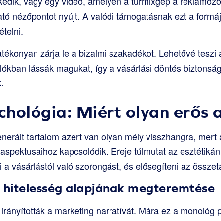
kedik, vagy egy videó, amelyen a turmixgép a reklámoz
ató nézőpontot nyújt. A valódi támogatásnak ezt a form
telni.
ékonyan zárja le a bizalmi szakadékot. Lehetővé teszi 
lókban lássák magukat, így a vásárlási döntés biztons
.
hológia: Miért olyan erős 
generált tartalom azért van olyan mély visszhangra, mert
 aspektusaihoz kapcsolódik. Ereje túlmutat az esztétikán
 a vásárlástól való szorongást, és elősegíteni az összet
a hitelesség alapjának megteremtése
irányították a marketing narratívát. Mára ez a monológ 