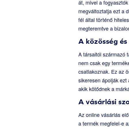
át, mivel a fogyasztó
megváltoztatja ezt a 
fél által történő hite
megteremtve a bizalom
A közösség és 
A társaitól származó 
nem csak egy terméke
csatlakoznak. Ez az 
sikeresen ápolják ezt
akik kötődnek a márk
A vásárlási s
Az online vásárlás elő
a termék megfelel-e a