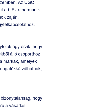
el szemben. Az UGC
at ad. Ez a harmadik
mok zaján,
gyfélkapcsolathoz.
yfelek úgy érzik, hogy
ből álló csoporthoz
 a márkák, amelyek
támogatókká válhatnak,
a bizonytalanság, hogy
re a vásárlási