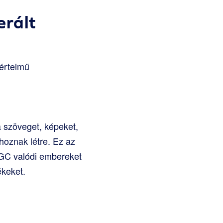
erált
értelmű
a szöveget, képeket,
oznak létre. Ez az
 UGC valódi embereket
ékeket.