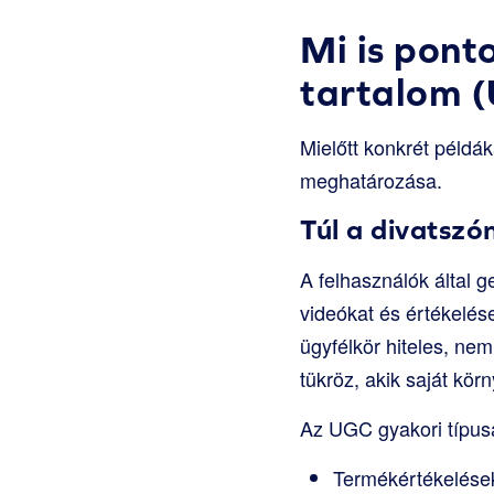
Mi is pont
tartalom 
Mielőtt konkrét péld
meghatározása.
Túl a divatszón
A felhasználók által g
videókat és értékelé
ügyfélkör hiteles, ne
tükröz, akik saját kö
Az UGC gyakori típus
Termékértékelése