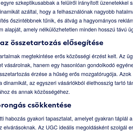
k egyre szkeptikusabbak a felülről irányított üzenetekk
dinamikát azáltal, hogy a felhasználónak nagyobb hatalm
lesítés őszintébbnek tűnik, és átvág a hagyományos reklá
 alapját, amely nélkülözhetetlen minden hosszú távú ü
az összetartozás elősegítése
tartalmak megtekintése erős közösségi érzést kelt. Az üg
t vásárolnak, hanem egy hasonlóan gondolkodó egyének
összetartozás érzése a hűség erős mozgatórugója. Azok
 a dinamikát, az egyszeri vásárlókból élethosszig tartó 
ához és annak közösségéhez.
zorongás csökkentése
tti habozás gyakori tapasztalat, amelyet gyakran táplál 
z elvárásoknak. Az UGC ideális megoldásként szolgál er