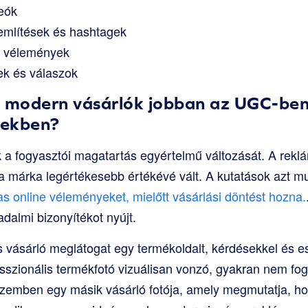
deók
említések és hashtagek
i vélemények
ek és válaszok
a modern vásárlók jobban az UGC-ben
sekben?
 a fogyasztói magatartás egyértelmű változását. A reklám
 a márka legértékesebb értékévé vált. A kutatások azt m
s online véleményeket, mielőtt vásárlási döntést hozna.
dalmi bizonyítékot nyújt.
s vásárló meglátogat egy termékoldalt, kérdésekkel és e
esszionális termékfotó vizuálisan vonzó, gyakran nem fog
szemben egy másik vásárló fotója, amely megmutatja, h