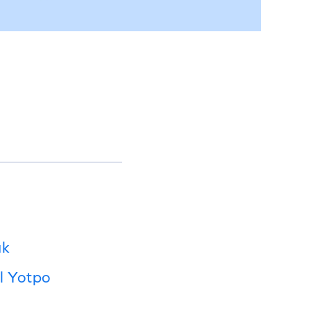
ak
l Yotpo