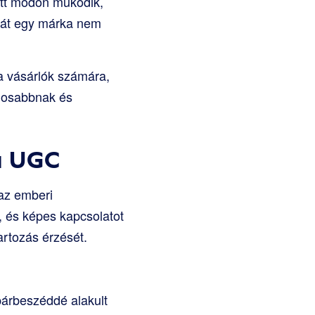
ott módon működik,
áját egy márka nem
a vásárlók számára,
ágosabbnak és
a UGC
 az emberi
, és képes kapcsolatot
artozás érzését.
párbeszéddé alakult