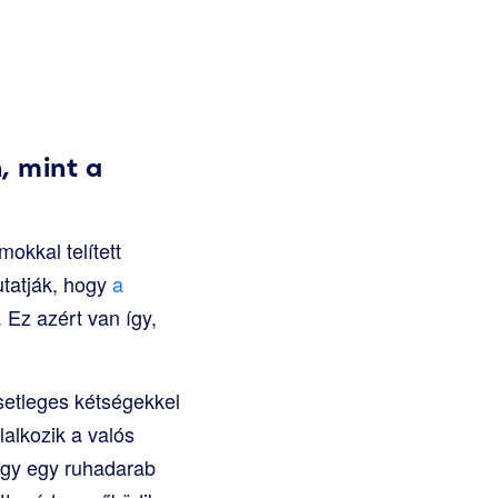
, mint a
okkal telített
utatják, hogy
a
. Ez azért van így,
setleges kétségekkel
lalkozik a valós
ogy egy ruhadarab