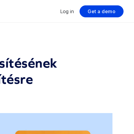
Log in
Get a demo
sítésének
ítésre