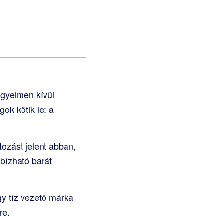
gyelmen kívül
ok kötik le: a
tozást jelent abban,
bízható barát
gy tíz vezető márka
re.