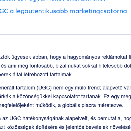
UGC a legautentikusabb marketingcsatorna
sztók ügyesek abban, hogy a hagyományos reklámokat fi
 és ami még fontosabb, bizalmukat sokkal hitelesebb dolg
rek által létrehozott tartalmak.
generált tartalom (UGC) nem egy múló trend; alapvető vál
kák a közönségükkel kapcsolatot tartanak. Ez egy meg
megfelelőjeként működik, a globális piacra méretezve.
ja az UGC hatékonyságának alapelveit, és bemutatja, ho
azt közösségek építésére és jelentős bevételek növelésé