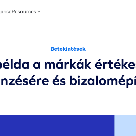
prise
Resources
Betekintések
élda a márkák értéke
nzésére és bizalomép