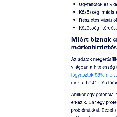
Ügyfélfotók és vi
Közösségi média 
Részletes vásárló
Közösségi kérdés
Miért bíznak 
márkahirdeté
Az adatok megerősítik
világban a hitelesség
fogyasztók 98%-a olva
mert a UGC erős társa
Amikor egy potenciáli
érkezik. Bár egy prof
problémákkal. Ezzel 