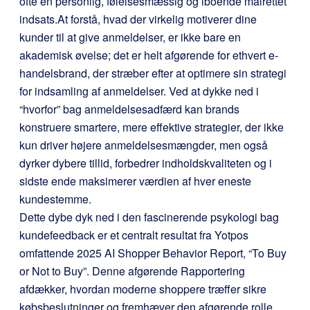
ofte en personlig, følelsesmæssig og iboende målrettet
indsats.
At forstå, hvad der virkelig motiverer dine
kunder til at give anmeldelser, er ikke bare en
akademisk øvelse; det er helt afgørende for ethvert e-
handelsbrand, der stræber efter at optimere sin strategi
for indsamling af anmeldelser. Ved at dykke ned i
“hvorfor” bag anmeldelsesadfærd kan brands
konstruere smartere, mere effektive strategier, der ikke
kun driver højere anmeldelsesmængder, men også
dyrker dybere tillid, forbedrer indholdskvaliteten og i
sidste ende maksimerer værdien af hver eneste
kundestemme.
Dette dybe dyk ned i den fascinerende psykologi bag
kundefeedback er et centralt resultat fra Yotpos
omfattende 2025 AI Shopper Behavior Report, “To Buy
or Not to Buy”. Denne afgørende Rapportering
afdækker, hvordan moderne shoppere træffer sikre
købsbeslutninger og fremhæver den afgørende rolle,