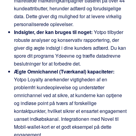
målrettede marketingkampagner baseret på over 44
kundeattributter, herunder adfærd og forudsigelige
data. Dette giver dig mulighed for at levere virkelig
personaliserede oplevelser.
Indsigter, der kan bruges til noget:
Yotpo tilbyder
robuste analyser og konservativ rapportering, der
giver dig ægte indsigt i dine kunders adfærd. Du kan
spore dit programs Ydeevne og træffe datadrevne
beslutninger for at forbedre det.
Ægte Omnichannel (Tværkanal) kapaciteter:
Yotpo Loyalty anerkender vigtigheden af en
problemfri kundeoplevelse og understøtter
omnichannel ved at sikre, at kunderne kan optjene
og indløse point på tværs af forskellige
kontaktpunkter, hvilket sikrer et ensartet engagement
uanset indkøbskanal. Integrationen med Novel til
Mobil-wallet-kort er et godt eksempel på dette
engagement.