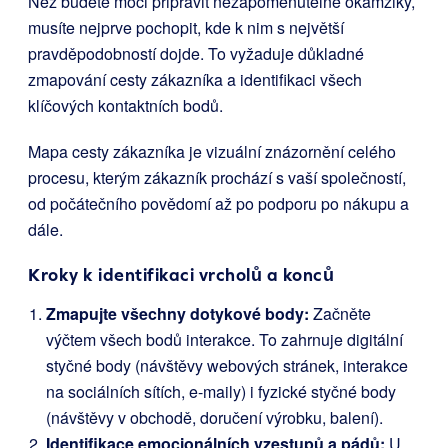
Než budete moci připravit nezapomenutelné okamžiky,
musíte nejprve pochopit, kde k nim s největší
pravděpodobností dojde. To vyžaduje důkladné
zmapování cesty zákazníka a identifikaci všech
klíčových kontaktních bodů.
Mapa cesty zákazníka je vizuální znázornění celého
procesu, kterým zákazník prochází s vaší společností,
od počátečního povědomí až po podporu po nákupu a
dále.
Kroky k identifikaci vrcholů a konců
Zmapujte všechny dotykové body:
Začněte
výčtem všech bodů interakce. To zahrnuje digitální
styčné body (návštěvy webových stránek, interakce
na sociálních sítích, e-maily) i fyzické styčné body
(návštěvy v obchodě, doručení výrobku, balení).
Identifikace emocionálních vzestupů a pádů:
U