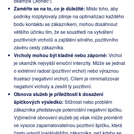
okamžik („konec“).
Zaměřte se na to, co je důležité:
Místo toho, aby
podniky rozptylovaly zdroje na optimalizaci každého
bodu kontaktu se zákazníkem, mohou dosáhnout
většího účinku tím, že se soustředí na vytváření
pozitivních vrcholů a zajištění silného, pozitivního
závěru cesty zákazníka.
Vrcholy mohou být kladné nebo záporné:
Vrchol
je okamžik nejvyšší emoční intenzity. Může se jednat
o extrémní radost (pozitivní vrchol) nebo výraznou
frustraci (negativní vrchol). Cílem je minimalizovat
negativní vrcholy a zesílit ty pozitivní.
Obnova služeb je příležitostí k dosažení
špičkových výsledků:
Stížnost nebo problém
zákazníka představuje potenciální negativní špičku.
Výjimečné obnovení služeb jej však může proměnit
ve vysoce zapamatovatelnou pozitivní špičku, která
často vytvoří loajálnějšího zákazníka, než kdyby se