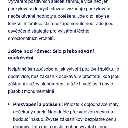
Vytváření pozitivních špiček zahrnuje více než jen
poskytování dobrých služeb; vyžaduje poskytování
neočekávané hodnoty a potěšení. Jde o to, aby se
funkční interakce stala nezapomenutelnou. Zde jsou
osvědčené strategie pro vytváření těchto
emocionálních vrcholů.
Jděte nad rámec: Síla překonávání
očekávání
Nejpřímějším způsobem, jak vytvořit pozitivní špičku, je
dodat více, než zákazník očekává. V prostředí, kde jsou
základní služby standardem, může i malé úsilí navíc
působit monumentálně.
Překvapení a potěšení:
Přiložte k objednávce malý,
nečekaný dárek. Nabídněte překvapivou slevu na
budoucí nákup. Zvyšte zákazníkovi bezplatně cenu
dopravy. Tato malá gesta mohou vyvolat silnou