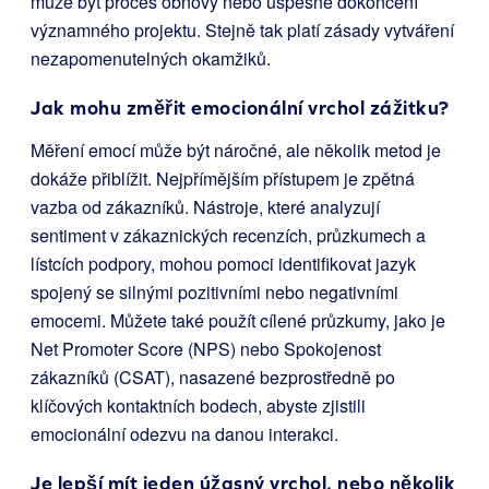
může být proces obnovy nebo úspěšné dokončení
významného projektu. Stejně tak platí zásady vytváření
nezapomenutelných okamžiků.
Jak mohu změřit emocionální vrchol zážitku?
Měření emocí může být náročné, ale několik metod je
dokáže přiblížit. Nejpřímějším přístupem je zpětná
vazba od zákazníků. Nástroje, které analyzují
sentiment v zákaznických recenzích, průzkumech a
lístcích podpory, mohou pomoci identifikovat jazyk
spojený se silnými pozitivními nebo negativními
emocemi. Můžete také použít cílené průzkumy, jako je
Net Promoter Score (NPS) nebo Spokojenost
zákazníků (CSAT), nasazené bezprostředně po
klíčových kontaktních bodech, abyste zjistili
emocionální odezvu na danou interakci.
Je lepší mít jeden úžasný vrchol, nebo několik