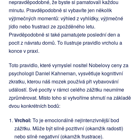
nepravděpodobné, že byste si pamatovali každou
minutu. Pravděpodobně si vybavíte jen několik
výjimečných momentů: výhled z vyhlídky, výjimečné
jídlo nebo frustraci ze zpožděného letu.
Pravděpodobně si také pamatujete poslední den a
pocit z návratu domů. To ilustruje pravidlo vrcholu a
konce v praxi.
Toto pravidlo, které vymyslel nositel Nobelovy ceny za
psychologii Daniel Kahneman, vysvětluje kognitivní
zkratku, kterou náš mozek používá při vybavování
událostí. Své pocity v rámci celého zážitku neumíme
zprůměrovat. Místo toho si vytvoříme shrnutí na základě
dvou konkrétních bodů:
Vrchol:
To je emocionálně nejintenzivnější bod
zážitku. Může být silně pozitivní (okamžik radosti)
nebo silně negativní (okamžik frustrace).