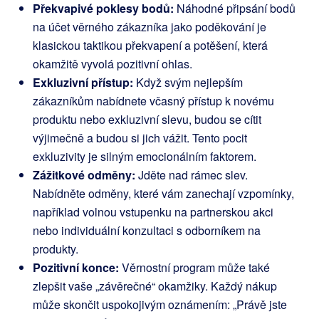
Překvapivé poklesy bodů:
Náhodné připsání bodů
na účet věrného zákazníka jako poděkování je
klasickou taktikou překvapení a potěšení, která
okamžitě vyvolá pozitivní ohlas.
Exkluzivní přístup:
Když svým nejlepším
zákazníkům nabídnete včasný přístup k novému
produktu nebo exkluzivní slevu, budou se cítit
výjimečně a budou si jich vážit. Tento pocit
exkluzivity je silným emocionálním faktorem.
Zážitkové odměny:
Jděte nad rámec slev.
Nabídněte odměny, které vám zanechají vzpomínky,
například volnou vstupenku na partnerskou akci
nebo individuální konzultaci s odborníkem na
produkty.
Pozitivní konce:
Věrnostní program může také
zlepšit vaše „závěrečné“ okamžiky. Každý nákup
může skončit uspokojivým oznámením: „Právě jste