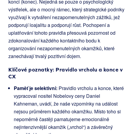
konci (konec). Nejedná se pouze o psychologický
výstřelek, ale o mocný rámec, který strategické podniky
využívají k vytváření nezapomenutelných zážitků, jež
podporují loajalitu a podporují růst. Pochopení a
uplatňování tohoto pravidla přesouvá pozornost od
zdokonalování každého kontaktního bodu k
organizování nezapomenutelných okamžiků, které
zanechávají trvalý pozitivní dojem.
Klíčové poznatky: Pravidlo vrcholu a konce v
CX
Paměť je selektivní:
Pravidlo vrcholu a konce, které
vypracoval nositel Nobelovy ceny Daniel
Kahneman, uvádí, že naše vzpomínky na událost
nejsou průměrem každého okamžiku. Místo toho si
nepoměrně častěji pamatujeme emocionálně
nejintenzivnější okamžik („vrchol“) a závěrečný