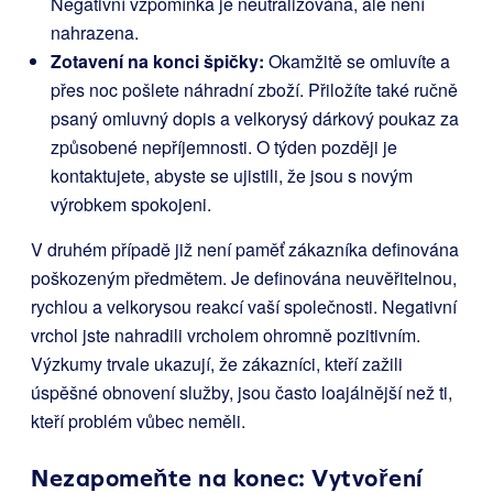
Negativní vzpomínka je neutralizována, ale není
nahrazena.
Zotavení na konci špičky:
Okamžitě se omluvíte a
přes noc pošlete náhradní zboží. Přiložíte také ručně
psaný omluvný dopis a velkorysý dárkový poukaz za
způsobené nepříjemnosti. O týden později je
kontaktujete, abyste se ujistili, že jsou s novým
výrobkem spokojeni.
V druhém případě již není paměť zákazníka definována
poškozeným předmětem. Je definována neuvěřitelnou,
rychlou a velkorysou reakcí vaší společnosti. Negativní
vrchol jste nahradili vrcholem ohromně pozitivním.
Výzkumy trvale ukazují, že zákazníci, kteří zažili
úspěšné obnovení služby, jsou často loajálnější než ti,
kteří problém vůbec neměli.
Nezapomeňte na konec: Vytvoření