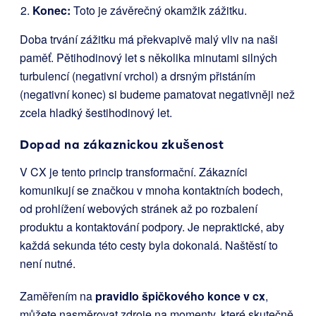
Konec:
Toto je závěrečný okamžik zážitku.
Doba trvání zážitku má překvapivě malý vliv na naši
paměť. Pětihodinový let s několika minutami silných
turbulencí (negativní vrchol) a drsným přistáním
(negativní konec) si budeme pamatovat negativněji než
zcela hladký šestihodinový let.
Dopad na zákaznickou zkušenost
V CX je tento princip transformační. Zákazníci
komunikují se značkou v mnoha kontaktních bodech,
od prohlížení webových stránek až po rozbalení
produktu a kontaktování podpory. Je nepraktické, aby
každá sekunda této cesty byla dokonalá. Naštěstí to
není nutné.
Zaměřením na
pravidlo špičkového konce v cx
,
můžete nasměrovat zdroje na momenty, které skutečně