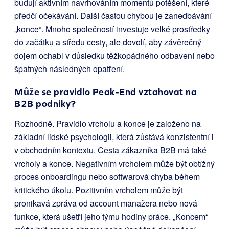
budují aktivním navrhováním momentů potěšení, které
předčí očekávání. Další častou chybou je zanedbávání
„konce“. Mnoho společností investuje velké prostředky
do začátku a středu cesty, ale dovolí, aby závěrečný
dojem ochabl v důsledku těžkopádného odbavení nebo
špatných následných opatření.
Může se pravidlo Peak-End vztahovat na
B2B podniky?
Rozhodně. Pravidlo vrcholu a konce je založeno na
základní lidské psychologii, která zůstává konzistentní i
v obchodním kontextu. Cesta zákazníka B2B má také
vrcholy a konce. Negativním vrcholem může být obtížný
proces onboardingu nebo softwarová chyba během
kritického úkolu. Pozitivním vrcholem může být
pronikavá zpráva od account manažera nebo nová
funkce, která ušetří jeho týmu hodiny práce. „Koncem“