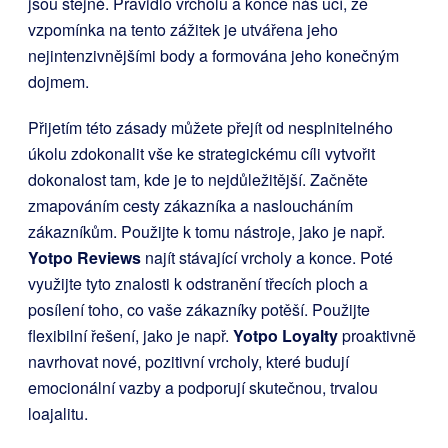
jsou stejné. Pravidlo vrcholu a konce nás učí, že
vzpomínka na tento zážitek je utvářena jeho
nejintenzivnějšími body a formována jeho konečným
dojmem.
Přijetím této zásady můžete přejít od nesplnitelného
úkolu zdokonalit vše ke strategickému cíli vytvořit
dokonalost tam, kde je to nejdůležitější. Začněte
zmapováním cesty zákazníka a nasloucháním
zákazníkům. Použijte k tomu nástroje, jako je např.
Yotpo Reviews
najít stávající vrcholy a konce. Poté
využijte tyto znalosti k odstranění třecích ploch a
posílení toho, co vaše zákazníky potěší. Použijte
flexibilní řešení, jako je např.
Yotpo Loyalty
proaktivně
navrhovat nové, pozitivní vrcholy, které budují
emocionální vazby a podporují skutečnou, trvalou
loajalitu.