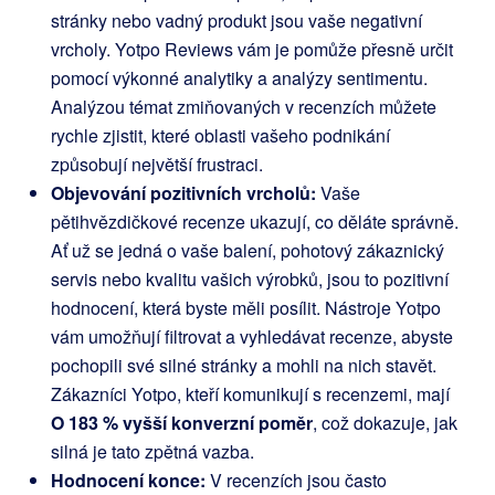
stránky nebo vadný produkt jsou vaše negativní
vrcholy. Yotpo Reviews vám je pomůže přesně určit
pomocí výkonné analytiky a analýzy sentimentu.
Analýzou témat zmiňovaných v recenzích můžete
rychle zjistit, které oblasti vašeho podnikání
způsobují největší frustraci.
Objevování pozitivních vrcholů:
Vaše
pětihvězdičkové recenze ukazují, co děláte správně.
Ať už se jedná o vaše balení, pohotový zákaznický
servis nebo kvalitu vašich výrobků, jsou to pozitivní
hodnocení, která byste měli posílit. Nástroje Yotpo
vám umožňují filtrovat a vyhledávat recenze, abyste
pochopili své silné stránky a mohli na nich stavět.
Zákazníci Yotpo, kteří komunikují s recenzemi, mají
O 183 % vyšší konverzní poměr
, což dokazuje, jak
silná je tato zpětná vazba.
Hodnocení konce:
V recenzích jsou často