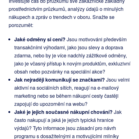
Investujte čas do průzkumu své zákaznické základny
prostřednictvím průzkumů, analýzy údajů o minulých
nákupech a zpráv o trendech v oboru. Snažte se
porozumět:
Jaké odměny si cení?
Jsou motivováni především
transakčními výhodami, jako jsou slevy a doprava
zdarma, nebo by je více nadchly zážitkové odměny,
jako je včasný přístup k novým produktům, exkluzivní
obsah nebo pozvánky na speciální akce?
Jak nejraději komunikují se značkami?
Jsou velmi
aktivní na sociálních sítích, reagují na e-mailový
marketing nebo se během nákupní cesty častěji
zapojují do upozornění na webu?
Jaké je jejich současné nákupní chování?
Jak
často nakupují a jaká je jejich typická hranice
výdajů? Tyto informace jsou zásadní pro návrh
programu s dosažitelnými a motivujícími milníky