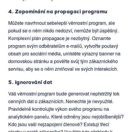
4. Zapomínání na propagaci programu
Můžete navrhnout sebelepší věrnostní program, ale
pokud se o něm nikdo nedozví, nemůže být úspěšný.
Komplexní plán propagace je nezbytný. Oznamte
program svým odběratelům e-mailů, vytvořte poutavý
obsah pro sociální média, umístěte výrazný banner na
domovskou stránku a pověřte svůj tým zákaznického
servisu, aby se o něm zmiňoval ve svých interakcích.
5. Ignorování dat
Váš věrnostní program bude generovat nepřetržitý tok
cenných dat o zákaznících. Nenechte je nevyužité.
Pravidelně kontrolujte výkon svého programu na
analytickém panelu. Které odměny jsou nejoblíbenější?
Kdo jsou vaši nejzapojení členové? Existují třecí
plochy v cestě zákazníka? Využijte tyto přehledy k