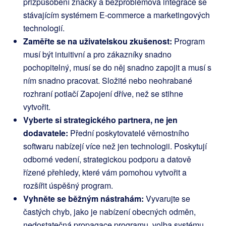
přizpůsobení značky a bezproblémová integrace se
stávajícím systémem E-commerce a marketingových
technologií.
Zaměřte se na uživatelskou zkušenost:
Program
musí být intuitivní a pro zákazníky snadno
pochopitelný, musí se do něj snadno zapojit a musí s
ním snadno pracovat. Složité nebo neohrabané
rozhraní potlačí Zapojení dříve, než se stihne
vytvořit.
Vyberte si strategického partnera, ne jen
dodavatele:
Přední poskytovatelé věrnostního
softwaru nabízejí více než jen technologii. Poskytují
odborné vedení, strategickou podporu a datově
řízené přehledy, které vám pomohou vytvořit a
rozšířit úspěšný program.
Vyhněte se běžným nástrahám:
Vyvarujte se
častých chyb, jako je nabízení obecných odměn,
nedostatečná propagace programu, volba systému,