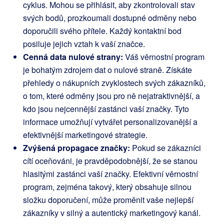
cyklus. Mohou se přihlásit, aby zkontrolovali stav
svých bodů, prozkoumali dostupné odměny nebo
doporučili svého přítele. Každý kontaktní bod
posiluje jejich vztah k vaší značce.
Cenná data nulové strany:
Váš věrnostní program
je bohatým zdrojem dat o nulové straně. Získáte
přehledy o nákupních zvyklostech svých zákazníků,
o tom, které odměny jsou pro ně nejatraktivnější, a
kdo jsou nejcennější zastánci vaší značky. Tyto
informace umožňují vytvářet personalizovanější a
efektivnější marketingové strategie.
Zvýšená propagace značky:
Pokud se zákazníci
cítí oceňováni, je pravděpodobnější, že se stanou
hlasitými zastánci vaší značky. Efektivní věrnostní
program, zejména takový, který obsahuje silnou
složku doporučení, může proměnit vaše nejlepší
zákazníky v silný a autentický marketingový kanál.