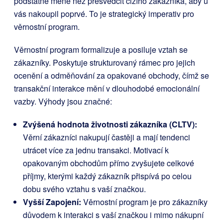
podstatně méně než přesvědčit cizího zákazníka, aby u
vás nakoupil poprvé. To je strategický imperativ pro
věrnostní program.
Věrnostní program formalizuje a posiluje vztah se
zákazníky. Poskytuje strukturovaný rámec pro jejich
ocenění a odměňování za opakované obchody, čímž se
transakční interakce mění v dlouhodobé emocionální
vazby. Výhody jsou značné:
Zvýšená hodnota životnosti zákazníka (CLTV):
Věrní zákazníci nakupují častěji a mají tendenci
utrácet více za jednu transakci. Motivací k
opakovaným obchodům přímo zvyšujete celkové
příjmy, kterými každý zákazník přispívá po celou
dobu svého vztahu s vaší značkou.
Vyšší Zapojení:
Věrnostní program je pro zákazníky
důvodem k interakci s vaší značkou i mimo nákupní