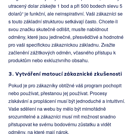
utracený dolar získejte 1 bod a při 500 bodech slevu 5
dolarů“ je funkční, ale neinspirativní. Vaši zákazníci se
s touto základní strukturou setkávají často. Chcete-li
svou značku skutečně odlišit, musíte nabídnout
odměny, které jsou jedinečné, přesvědčivé a hodnotné
pro vaši specifickou zákaznickou základnu. Zvažte
začlenění zážitkových odměn, včasného přístupu k
produktům nebo exkluzivního obsahu.
3. Vytváření matoucí zákaznické zkušenosti
Pokud je pro zákazníky obtížné váš program pochopit
nebo používat, přestanou jej používat. Procesy
získávání a proplácení musí být jednoduché a intuitivní.
Vaše sdělení na webu by mělo být mimořádně
srozumitelné a zákazníci musí mít možnost snadno
přistupovat ke svému bodovému zůstatku a vidět
odměny, na které mají nárok.