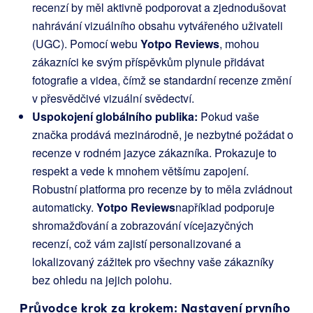
recenzí by měl aktivně podporovat a zjednodušovat
nahrávání vizuálního obsahu vytvářeného uživateli
(UGC). Pomocí webu
Yotpo Reviews
, mohou
zákazníci ke svým příspěvkům plynule přidávat
fotografie a videa, čímž se standardní recenze změní
v přesvědčivé vizuální svědectví.
Uspokojení globálního publika:
Pokud vaše
značka prodává mezinárodně, je nezbytné požádat o
recenze v rodném jazyce zákazníka. Prokazuje to
respekt a vede k mnohem většímu zapojení.
Robustní platforma pro recenze by to měla zvládnout
automaticky.
Yotpo Reviews
například podporuje
shromažďování a zobrazování vícejazyčných
recenzí, což vám zajistí personalizované a
lokalizovaný zážitek pro všechny vaše zákazníky
bez ohledu na jejich polohu.
Průvodce krok za krokem: Nastavení prvního