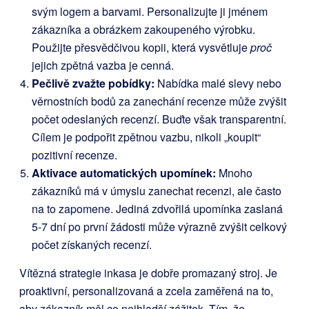
svým logem a barvami. Personalizujte ji jménem
zákazníka a obrázkem zakoupeného výrobku.
Použijte přesvědčivou kopii, která vysvětluje
proč
jejich zpětná vazba je cenná.
Pečlivě zvažte pobídky:
Nabídka malé slevy nebo
věrnostních bodů za zanechání recenze může zvýšit
počet odeslaných recenzí. Buďte však transparentní.
Cílem je podpořit zpětnou vazbu, nikoli „koupit“
pozitivní recenze.
Aktivace automatických upomínek:
Mnoho
zákazníků má v úmyslu zanechat recenzi, ale často
na to zapomene. Jediná zdvořilá upomínka zaslaná
5-7 dní po první žádosti může výrazně zvýšit celkový
počet získaných recenzí.
Vítězná strategie inkasa je dobře promazaný stroj. Je
proaktivní, personalizovaná a zcela zaměřená na to,
aby zákazník měl co nejhladší zážitek. Tím, že