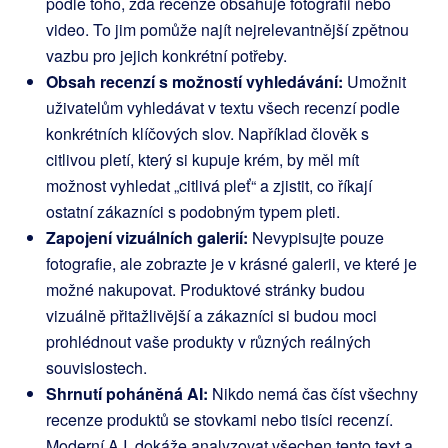
podle toho, zda recenze obsahuje fotografii nebo
video. To jim pomůže najít nejrelevantnější zpětnou
vazbu pro jejich konkrétní potřeby.
Obsah recenzí s možností vyhledávání:
Umožnit
uživatelům vyhledávat v textu všech recenzí podle
konkrétních klíčových slov. Například člověk s
citlivou pletí, který si kupuje krém, by měl mít
možnost vyhledat „citlivá pleť“ a zjistit, co říkají
ostatní zákazníci s podobným typem pleti.
Zapojení vizuálních galerií:
Nevypisujte pouze
fotografie, ale zobrazte je v krásné galerii, ve které je
možné nakupovat. Produktové stránky budou
vizuálně přitažlivější a zákazníci si budou moci
prohlédnout vaše produkty v různých reálných
souvislostech.
Shrnutí poháněná AI:
Nikdo nemá čas číst všechny
recenze produktů se stovkami nebo tisíci recenzí.
Moderní A.I. dokáže analyzovat všechen tento text a