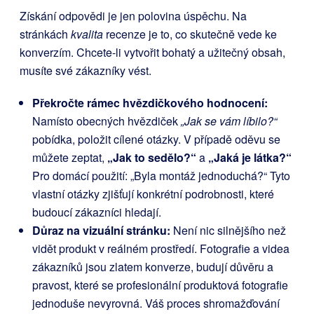
Získání odpovědi je jen polovina úspěchu. Na
stránkách
kvalita
recenze je to, co skutečně vede ke
konverzím. Chcete-li vytvořit bohatý a užitečný obsah,
musíte své zákazníky vést.
Překročte rámec hvězdičkového hodnocení:
Namísto obecných hvězdiček
„Jak se vám líbilo?“
pobídka, položit cílené otázky. V případě oděvu se
můžete zeptat,
„Jak to sedělo?“
a
„Jaká je látka?“
Pro domácí použití: „Byla montáž jednoduchá?“ Tyto
vlastní otázky zjišťují konkrétní podrobnosti, které
budoucí zákazníci hledají.
Důraz na vizuální stránku:
Není nic silnějšího než
vidět produkt v reálném prostředí. Fotografie a videa
zákazníků jsou zlatem konverze, budují důvěru a
pravost, které se profesionální produktová fotografie
jednoduše nevyrovná.
Váš proces shromažďování