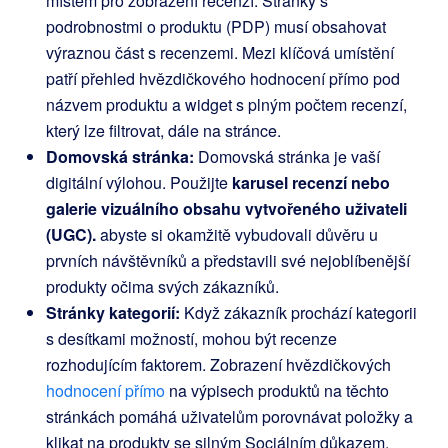
místem pro zobrazení recenzí. Stránky s
podrobnostmi o produktu (PDP) musí obsahovat
výraznou část s recenzemi. Mezi klíčová umístění
patří přehled hvězdičkového hodnocení přímo pod
názvem produktu a widget s plným počtem recenzí,
který lze filtrovat, dále na stránce.
Domovská stránka:
Domovská stránka je vaší
digitální výlohou. Použijte
karusel recenzí nebo
galerie vizuálního obsahu vytvořeného uživateli
(UGC).
abyste si okamžitě vybudovali důvěru u
prvních návštěvníků a představili své nejoblíbenější
produkty očima svých zákazníků.
Stránky kategorií:
Když zákazník prochází kategorii
s desítkami možností, mohou být recenze
rozhodujícím faktorem. Zobrazení hvězdičkových
hodnocení přímo
na výpisech produktů na těchto
stránkách pomáhá uživatelům porovnávat položky a
klikat na produkty se silným Sociálním důkazem.