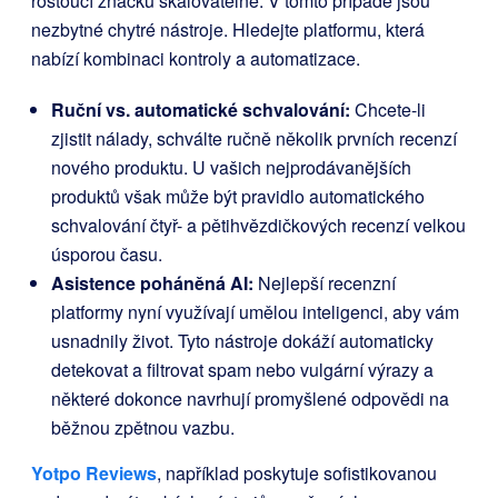
rostoucí značku škálovatelné. V tomto případě jsou
nezbytné chytré nástroje. Hledejte platformu, která
nabízí kombinaci kontroly a automatizace.
Ruční vs. automatické schvalování:
Chcete-li
zjistit nálady, schválte ručně několik prvních recenzí
nového produktu. U vašich nejprodávanějších
produktů však může být pravidlo automatického
schvalování čtyř- a pětihvězdičkových recenzí velkou
úsporou času.
Asistence poháněná AI:
Nejlepší recenzní
platformy nyní využívají umělou inteligenci, aby vám
usnadnily život. Tyto nástroje dokáží automaticky
detekovat a filtrovat spam nebo vulgární výrazy a
některé dokonce navrhují promyšlené odpovědi na
běžnou zpětnou vazbu.
Yotpo Reviews
, například poskytuje sofistikovanou