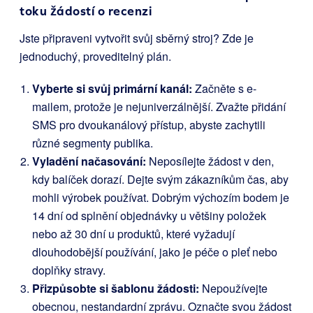
toku žádostí o recenzi
Jste připraveni vytvořit svůj sběrný stroj? Zde je
jednoduchý, proveditelný plán.
Vyberte si svůj primární kanál:
Začněte s e-
mailem, protože je nejuniverzálnější. Zvažte přidání
SMS pro dvoukanálový přístup, abyste zachytili
různé segmenty publika.
Vyladění načasování:
Neposílejte žádost v den,
kdy balíček dorazí. Dejte svým zákazníkům čas, aby
mohli výrobek používat. Dobrým výchozím bodem je
14 dní od splnění objednávky u většiny položek
nebo až 30 dní u produktů, které vyžadují
dlouhodobější používání, jako je péče o pleť nebo
doplňky stravy.
Přizpůsobte si šablonu žádosti:
Nepoužívejte
obecnou, nestandardní zprávu. Označte svou žádost