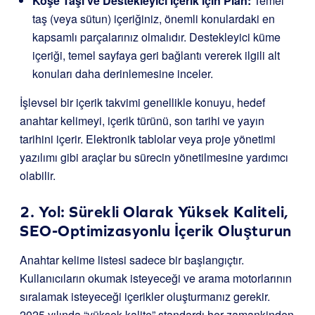
Köşe Taşı ve Destekleyici İçerik için Plan:
Temel
taş (veya sütun) içeriğiniz, önemli konulardaki en
kapsamlı parçalarınız olmalıdır. Destekleyici küme
içeriği, temel sayfaya geri bağlantı vererek ilgili alt
konuları daha derinlemesine inceler.
İşlevsel bir içerik takvimi genellikle konuyu, hedef
anahtar kelimeyi, içerik türünü, son tarihi ve yayın
tarihini içerir. Elektronik tablolar veya proje yönetimi
yazılımı gibi araçlar bu sürecin yönetilmesine yardımcı
olabilir.
2. Yol: Sürekli Olarak Yüksek Kaliteli,
SEO-Optimizasyonlu İçerik Oluşturun
Anahtar kelime listesi sadece bir başlangıçtır.
Kullanıcıların okumak isteyeceği ve arama motorlarının
sıralamak isteyeceği içerikler oluşturmanız gerekir.
2025 yılında “yüksek kalite” standardı her zamankinden