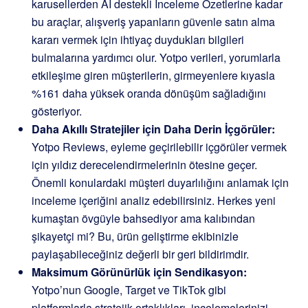
karusellerden AI destekli İnceleme Özetlerine kadar
bu araçlar, alışveriş yapanların güvenle satın alma
kararı vermek için ihtiyaç duydukları bilgileri
bulmalarına yardımcı olur. Yotpo verileri, yorumlarla
etkileşime giren müşterilerin, girmeyenlere kıyasla
%161 daha yüksek oranda dönüşüm sağladığını
gösteriyor.
Daha Akıllı Stratejiler için Daha Derin İçgörüler:
Yotpo Reviews, eyleme geçirilebilir içgörüler vermek
için yıldız derecelendirmelerinin ötesine geçer.
Önemli konulardaki müşteri duyarlılığını anlamak için
inceleme içeriğini analiz edebilirsiniz. Herkes yeni
kumaştan övgüyle bahsediyor ama kalıbından
şikayetçi mi? Bu, ürün geliştirme ekibinizle
paylaşabileceğiniz değerli bir geri bildirimdir.
Maksimum Görünürlük için Sendikasyon:
Yotpo’nun Google, Target ve TikTok gibi
platformlarla stratejik ortaklıkları, incelemelerinizi