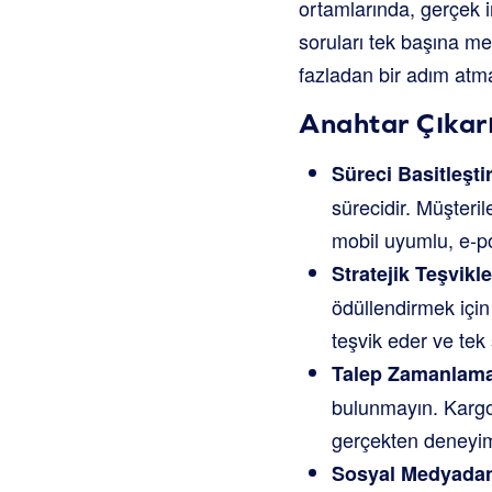
ortamlarında, gerçek i
soruları tek başına me
fazladan bir adım atm
Anahtar Çıkarı
Süreci Basitleştir
sürecidir. Müşteri
mobil uyumlu, e-po
Stratejik Teşvikl
ödüllendirmek için 
teşvik eder ve tek
Talep Zamanlama
bulunmayın. Kargo 
gerçekten deneyiml
Sosyal Medyadan