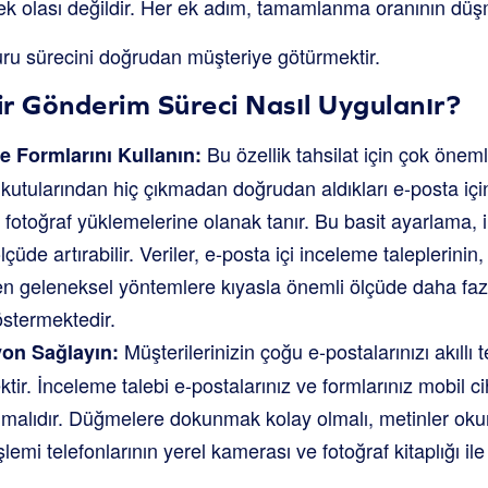
pek olası değildir. Her ek adım, tamamlanma oranının dü
uru sürecini doğrudan müşteriye götürmektir.
r Gönderim Süreci Nasıl Uygulanır?
Bu özellik tahsilat için çok öneml
e Formlarını Kullanın:
 kutularından hiç çıkmadan doğrudan aldıkları e-posta iç
r fotoğraf yüklemelerine olanak tanır. Bu basit ayarlama
çüde artırabilir. Veriler, e-posta içi inceleme taleplerinin, 
ren geleneksel yöntemlere kıyasla önemli ölçüde daha fa
östermektedir.
Müşterilerinizin çoğu e-postalarınızı akıllı
on Sağlayın:
ktir. İnceleme talebi e-postalarınız ve formlarınız mobil 
lmalıdır. Düğmelere dokunmak kolay olmalı, metinler okun
lemi telefonlarının yerel kamerası ve fotoğraf kitaplığı il