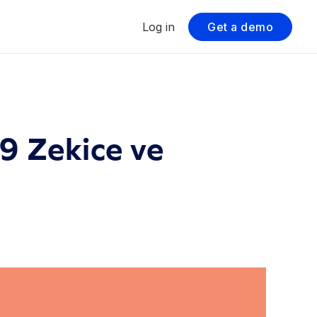
Log in
Get a demo
 9 Zekice ve