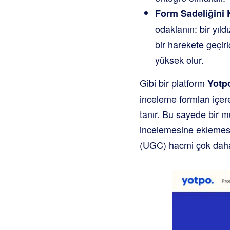
Form Sadeliğini 
odaklanın: bir yıld
bir harekete geçir
yüksek olur.
Gibi bir platform
Yotp
inceleme formları içer
tanır. Bu sayede bir m
incelemesine eklemesi 
(UGC) hacmi çok daha