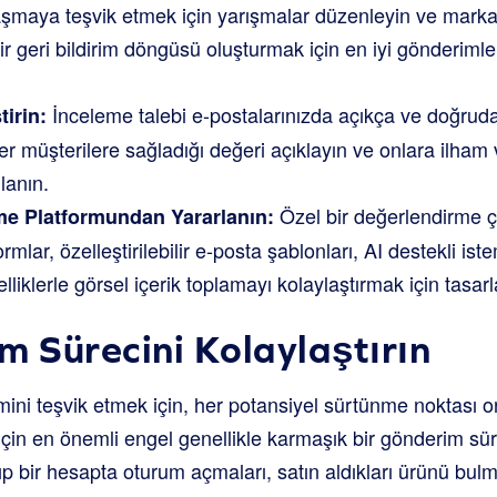
laşmaya teşvik etmek için yarışmalar düzenleyin ve mark
ir geri bildirim döngüsü oluşturmak için en iyi gönderimle
İnceleme talebi e-postalarınızda açıkça ve doğrudan
tirin:
er müşterilere sağladığı değeri açıklayın ve onlara ilham v
lanın.
Özel bir değerlendirme ç
me Platformundan Yararlanın:
rmlar, özelleştirilebilir e-posta şablonları, AI destekli iste
zelliklerle görsel içerik toplamayı kolaylaştırmak için tasarl
m Sürecini Kolaylaştırın
emini teşvik etmek için, her potansiyel sürtünme noktası or
için en önemli engel genellikle karmaşık bir gönderim süre
p bir hesapta oturum açmaları, satın aldıkları ürünü bulm