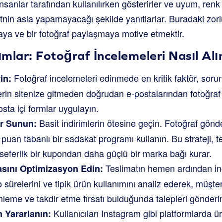
nsanlar tarafından kullanılırken gösterirler ve uyum, renk
tnin asla yapamayacağı şekilde yanıtlarlar. Buradaki zorl
aya ve bir fotoğraf paylaşmaya motive etmektir.
mlar: Fotoğraf İncelemeleri Nasıl Alı
Fotoğraf incelemeleri edinmede en kritik faktör, soru
in:
lerin sitenize gitmeden doğrudan e-postalarından fotoğraf 
sta içi formlar uygulayın.
Basit indirimlerin ötesine geçin. Fotoğraf gönd
er Sunun:
puan tabanlı bir sadakat programı kullanın. Bu strateji, te
 seferlik bir kupondan daha güçlü bir marka bağı kurar.
Teslimatın hemen ardından in
sını Optimizasyon Edin:
sürelerini ve tipik ürün kullanımını analiz ederek, müşt
eme ve takdir etme fırsatı bulduğunda talepleri gönderi
Kullanıcıları Instagram gibi platformlarda ür
 Yararlanın: