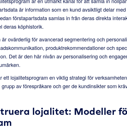
litetsprogram är en utmärkt kanal för att samla in nollpar
artsdata är information som en kund avsiktligt delar med s
medan förstapartsdata samlas in från deras direkta interak
l deras köphistorik.
 är ovärderlig för avancerad segmentering och personalis
nadskommunikation, produktrekommendationer och spec
sion. Det är den här nivån av personalisering och enga
umärken.
ett lojalitetsprogram en viktig strategi för verksamheten.
en grupp av förespråkare och ger de kundinsikter som kräv
truera lojalitet: Modeller f
ram