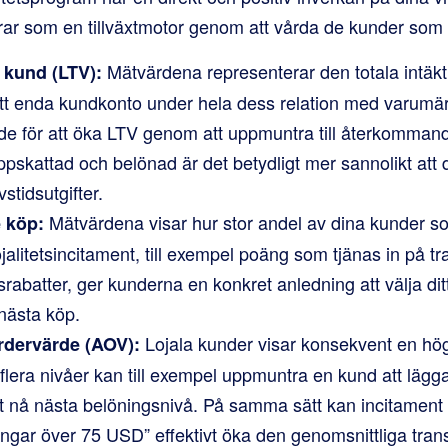
ar som en tillväxtmotor genom att vårda de kunder som 
Mätvärdena representerar den totala intäkt
 kund (LTV):
ett enda kundkonto under hela dess relation med varumär
ade för att öka LTV genom att uppmuntra till återkommand
pskattad och belönad är det betydligt mer sannolikt att 
vstidsutgifter.
Mätvärdena visar hur stor andel av dina kunder s
 köp:
jalitetsincitament, till exempel poäng som tjänas in på tr
abatter, ger kunderna en konkret anledning att välja di
nästa köp.
Lojala kunder visar konsekvent en hög
rdervärde (AOV):
 flera nivåer kan till exempel uppmuntra en kund att lägga 
tt nå nästa belöningsnivå. På samma sätt kan incitament
ngar över 75 USD” effektivt öka den genomsnittliga tran