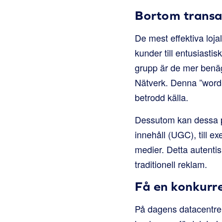
Bortom transa
De mest effektiva loja
kunder till entusiast
grupp är de mer benäg
Nätverk. Denna ”word-
betrodd källa.
Dessutom kan dessa p
innehåll (UGC), till e
medier. Detta autenti
traditionell reklam.
Få en konkurr
På dagens datacentrer