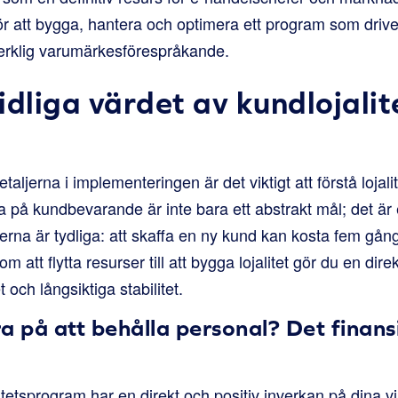
ör att bygga, hantera och optimera ett program som drive
verklig varumärkesförespråkande.
idliga värdet av kundlojalit
aljerna i implementeringen är det viktigt att förstå lojali
ra på kundbevarande är inte bara ett abstrakt mål; det ä
rna är tydliga: att skaffa en ny kund kan kosta fem gång
 att flytta resurser till att bygga lojalitet gör du en direkt
ch långsiktiga stabilitet.
a på att behålla personal? Det finansi
itetsprogram har en direkt och positiv inverkan på dina vi