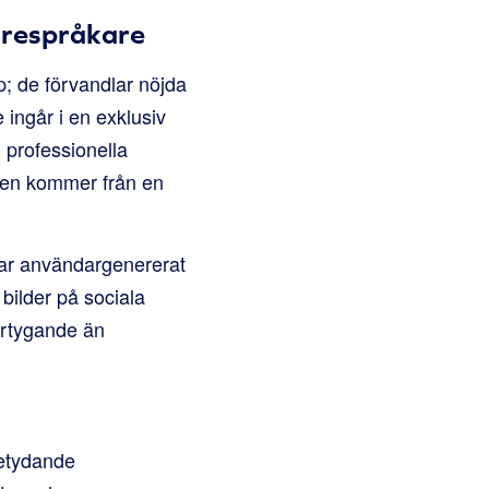
örespråkare
p; de förvandlar nöjda
ingår i en exklusiv
 professionella
 den kommer från en
ar användargenererat
 bilder på sociala
ertygande än
betydande