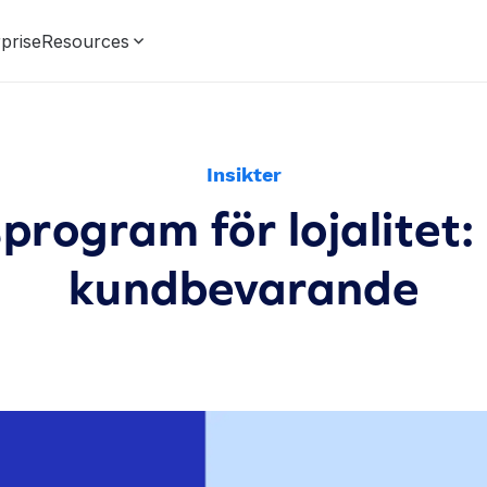
prise
Resources
Insikter
rogram för lojalitet: 
kundbevarande