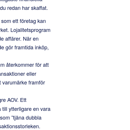
du redan har skaffat.
 som ett företag kan
ket. Lojalitetsprogram
e affärer. När en
de gör framtida inköp,
om återkommer för att
ansaktioner eller
tt varumärke framför
re AOV. Ett
till ytterligare en vara
 som ”tjäna dubbla
saktionsstorleken.