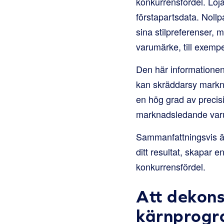
konkurrensfördel. Loja
förstapartsdata. Nollp
sina stilpreferenser, 
varumärke, till exempe
Den här informationen
kan skräddarsy mark
en hög grad av preci
marknadsledande var
Sammanfattningsvis är 
ditt resultat, skapar 
konkurrensfördel.
Att dekons
kärnprog