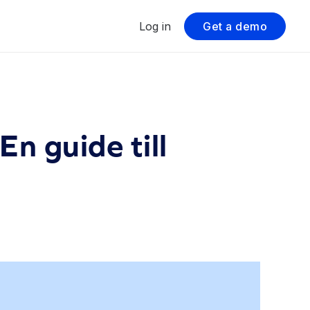
Log in
Get a demo
En guide till