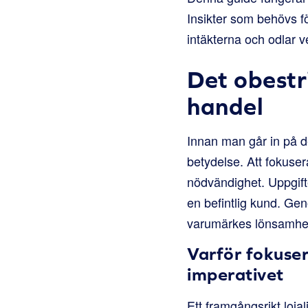
Insikter som behövs f
intäkterna och odlar 
Det obestr
handel
Innan man går in på det
betydelse. Att fokuse
nödvändighet. Uppgifte
en befintlig kund. Genom
varumärkes lönsamhet o
Varför fokuser
imperativet
Ett framgångsrikt lojal