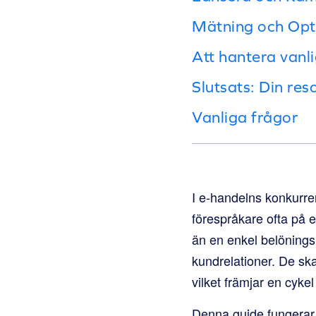
Mätning och Opti
Att hantera vanl
Slutsats: Din re
Vanliga frågor
I e-handelns konkurre
förespråkare ofta på 
än en enkel belöningsm
kundrelationer. De ska
vilket främjar en cyke
Denna guide fungerar 