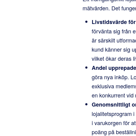
mätvärden. Det funger
Livstidsvärde för
förvänta sig från 
är särskilt utform
kund känner sig up
vilket ökar deras li
Andel upprepade
göra nya inköp. Lo
exklusiva medlemsr
en konkurrent vid 
Genomsnittligt o
lojalitetsprogram i
i varukorgen för a
poäng på beställni