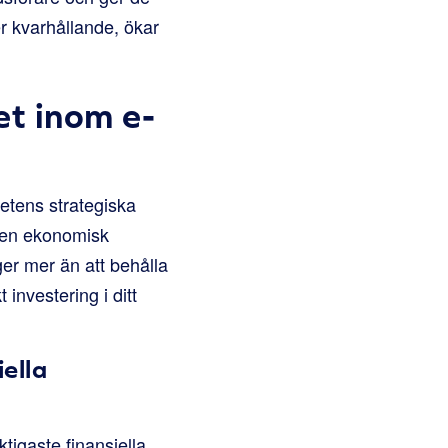
r kvarhållande, ökar
et inom e-
tetens strategiska
r en ekonomisk
er mer än att behålla
 investering i ditt
ella
ktigaste finansiella