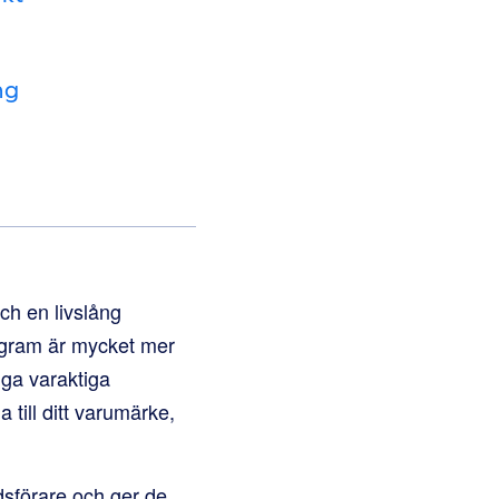
ng
ch en livslång
rogram är mycket mer
gga varaktiga
till ditt varumärke,
dsförare och ger de