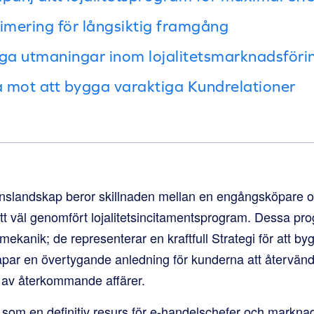
mering för långsiktig framgång
iga utmaningar inom lojalitetsmarknadsföri
sa mot att bygga varaktiga Kundrelationer
nslandskap beror skillnaden mellan en engångsköpare o
ett väl genomfört lojalitetsincitamentsprogram. Dessa p
ekanik; de representerar en kraftfull Strategi för att by
par en övertygande anledning för kunderna att återvända 
l av återkommande affärer.
som en definitiv resurs för e-handelschefer och markna