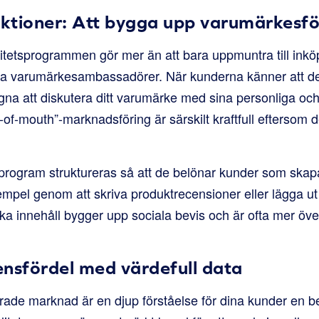
ktioner: Att bygga upp varumärkesf
litetsprogrammen gör mer än att bara uppmuntra till inkö
iska varumärkesambassadörer. När kunderna känner att de 
na att diskutera ditt varumärke med sina personliga och
of-mouth”-marknadsföring är särskilt kraftfull eftersom
rogram struktureras så att de belönar kunder som skap
xempel genom att skriva produktrecensioner eller lägga ut
ska innehåll bygger upp sociala bevis och är ofta mer öv
ensfördel med värdefull data
ade marknad är en djup förståelse för dina kunder en 