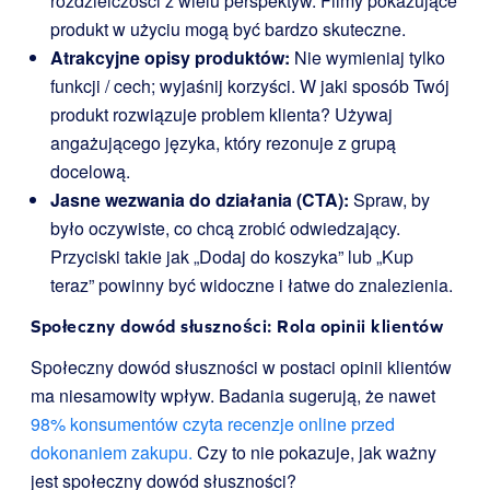
rozdzielczości z wielu perspektyw. Filmy pokazujące
produkt w użyciu mogą być bardzo skuteczne.
Atrakcyjne opisy produktów:
Nie wymieniaj tylko
funkcji / cech; wyjaśnij korzyści. W jaki sposób Twój
produkt rozwiązuje problem klienta? Używaj
angażującego języka, który rezonuje z grupą
docelową.
Jasne wezwania do działania (CTA):
Spraw, by
było oczywiste, co chcą zrobić odwiedzający.
Przyciski takie jak „Dodaj do koszyka” lub „Kup
teraz” powinny być widoczne i łatwe do znalezienia.
Społeczny dowód słuszności: Rola opinii klientów
Społeczny dowód słuszności w postaci opinii klientów
ma niesamowity wpływ. Badania sugerują, że nawet
98% konsumentów czyta recenzje online przed
dokonaniem zakupu.
Czy to nie pokazuje, jak ważny
jest społeczny dowód słuszności?