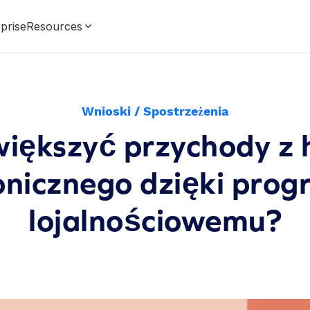
prise
Resources
Wnioski / Spostrzeżenia
większyć przychody z 
onicznego dzięki pro
lojalnościowemu?