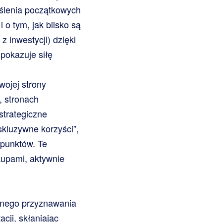
eślenia początkowych
 o tym, jak blisko są
 inwestycji) dzięki
okazuje siłę
wojej strony
, stronach
strategiczne
skluzywne korzyści”,
 punktów. Te
kupami, aktywnie
nego przyznawania
cji, skłaniając