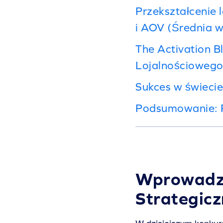
Przekształcenie 
i AOV (Średnia 
The Activation B
Lojalnościoweg
Sukces w świecie
Podsumowanie: P
Wprowadze
Strategicz