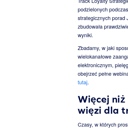
Track Loyalty Strateg
podzielonych podczas 
strategicznych porad
zbudowała prawdziwie
wyniki.
Zbadamy, w jaki sposó
wielokanałowe zaanga
elektronicznym, pielę
obejrzeć pełne webina
tutaj
.
Więcej niż
więzi dla t
Czasy, w których pro