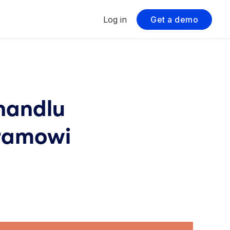
Log in
Get a demo
handlu
gramowi