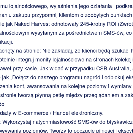
amu lojalnościowego, wyjaśnienia jego działania i podkr
naniu zakupu przypomnij klientom o zdobytych punktach i
kie jak Naked Harvest odnotowały 245-krotny ROI (Zwrot z
alnościowym wysyłanym za pośrednictwem SMS-ów, co p
kacji.
chęty na stronie: Nie zakładaj, że klienci będą szukać T
btelnie integruj monity lojalnościowe na stronach kolekcji
awet przy kasie. Jak widać w przypadku CSB Australia, 
e jak „Dołącz do naszego programu nagród i odblokuj ek
zenia kont, awansowania na kolejne poziomy i wymiany
stronie tworzą płynną pętlę między przeglądaniem a za
do
daży w E-commerce / Handel elektroniczny.
Wykorzystaj natychmiastowość SMS-ów do błyskawicz
wywania poziomów. Tworzy to poczucie pilności i ekscyta