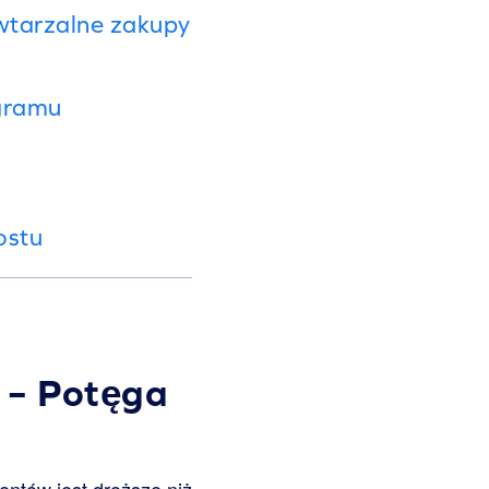
wtarzalne zakupy
ogramu
ostu
 – Potęga