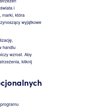
ostrzeżeń
świata i
marki, która
rzynoszący wyjątkowe
izację,
w handlu
niczy wzrost. Aby
rzeżenia, kliknij
ocjonalnych
a programu