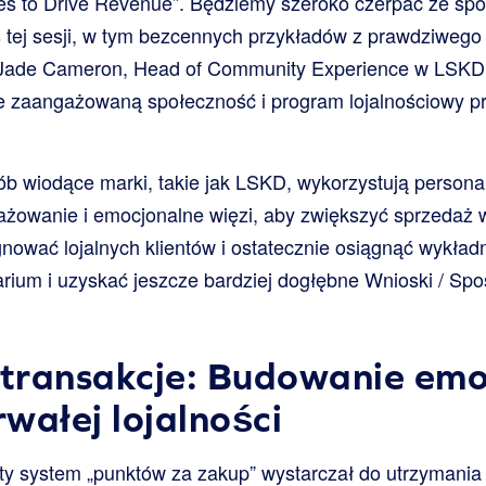
ies to Drive Revenue”. Będziemy szeroko czerpać ze sp
tej sesji, w tym bezcennych przykładów z prawdziwego 
 Jade Cameron, Head of Community Experience w LSKD, 
 zaangażowaną społeczność i program lojalnościowy p
b wiodące marki, takie jak LSKD, wykorzystują personal
żowanie i emocjonalne więzi, aby zwiększyć sprzedaż 
gnować lojalnych klientów i ostatecznie osiągnąć wykład
rium i uzyskać jeszcze bardziej dogłębne Wnioski / Spost
 transakcje: Budowanie em
rwałej lojalności
sty system „punktów za zakup” wystarczał do utrzymani