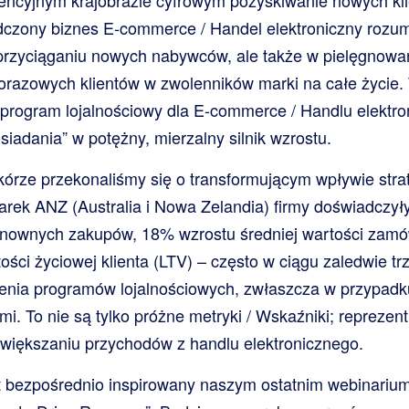
encyjnym krajobrazie cyfrowym pozyskiwanie nowych klie
dczony biznes E-commerce / Handel elektroniczny rozu
w przyciąganiu nowych nabywców, ale także w pielęgnowani
norazowych klientów w zwolenników marki na całe życie. 
program lojalnościowy dla E-commerce / Handlu elektro
osiadania” w potężny, mierzalny silnik wzrostu.
órze przekonaliśmy się o transformującym wpływie strat
rek ANZ (Australia i Nowa Zelandia) firmy doświadczy
nownych zakupów, 18% wzrostu średniej wartości zamów
ości życiowej klienta (LTV) – często w ciągu zaledwie tr
enia programów lojalnościowych, zwłaszcza w przypadku 
mi. To nie są tylko próżne metryki / Wskaźniki; repreze
większaniu przychodów z handlu elektronicznego.
t bezpośrednio inspirowany naszym ostatnim webinarium „