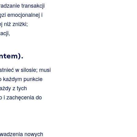
adzanie transakcji
zi emocjonalnej i
 niż zniżki;
acji,
entem).
tnieć w silosie; musi
 o każdym punkcie
ażdy z tych
 i zachęcenia do
rowadzenia nowych