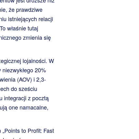
ntów jest droższe niż
mie, że prawdziwe
u istniejących relacji
To właśnie tutaj
nicznego zmienia się
egicznej lojalności. W
ły niezwykłego 20%
ienia (AOV) i 2,3-
zech do sześciu
integracji z pocztą
ntują one namacalne,
Points to Profit: Fast