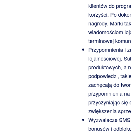
klientów do progr
korzyści. Po doko
nagrody. Marki ta
wiadomościom loj
terminowej komuni
Przypomnienia i za
lojalnościowej. Su
produktowych, a n
podpowiedzi, taki
zachęcają do twor
przypomnienia na 
przyczyniając się 
zwiększenia sprze
Wyzwalacze SMS: 
bonusów i odbloko