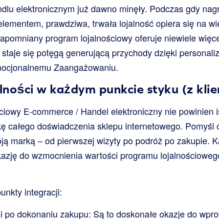
dlu elektronicznym już dawno minęły. Podczas gdy nagr
lementem, prawdziwa, trwała lojalność opiera się na wię
apomniany program lojalnościowy oferuje niewiele więcej
taje się potęgą generującą przychody dzięki personaliz
emocjonalnemu Zaangażowaniu.
alności w każdym punkcie styku (z kli
ciowy E-commerce / Handel elektroniczny nie powinien is
kę całego doświadczenia sklepu internetowego. Pomyśl
woją marką – od pierwszej wizyty po podróż po zakupie. K
zję do wzmocnienia wartości programu lojalnościowego
nkty integracji:
 i po dokonaniu zakupu: Są to doskonałe okazje do wp