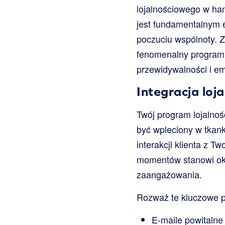
lojalnościowego w han
jest fundamentalnym e
poczuciu wspólnoty. Z
fenomenalny program s
przewidywalności i 
Integracja loj
Twój program lojalnoś
być wpleciony w tkan
interakcji klienta z T
momentów stanowi oka
zaangażowania.
Rozważ te kluczowe pu
E-maile powitalne